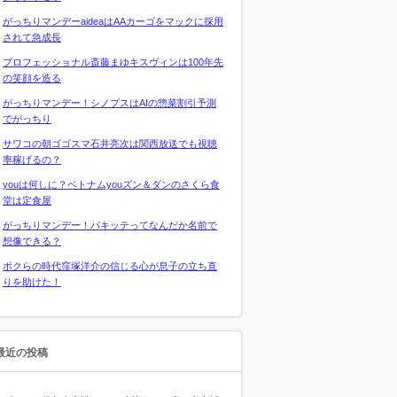
がっちりマンデーaideaはAAカーゴをマックに採用
されて急成長
プロフェッショナル斎藤まゆキスヴィンは100年先
の笑顔を造る
がっちりマンデー！シノプスはAIの惣菜割引予測
でがっちり
サワコの朝ゴゴスマ石井亮次は関西放送でも視聴
率稼げるの？
youは何しに？ベトナムyouズン＆ダンのさくら食
堂は定食屋
がっちりマンデー！パキッテってなんだか名前で
想像できる？
ボクらの時代窪塚洋介の信じる心が息子の立ち直
りを助けた！
最近の投稿