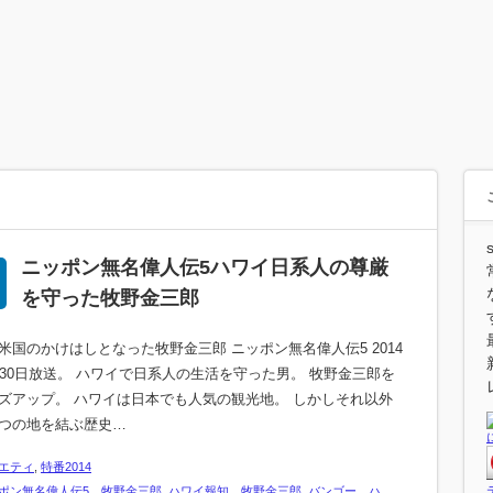
ニッポン無名偉人伝5ハワイ日系人の尊厳
を守った牧野金三郎
米国のかけはしとなった牧野金三郎 ニッポン無名偉人伝5 2014
月30日放送。 ハワイで日系人の生活を守った男。 牧野金三郎を
ズアップ。 ハワイは日本でも人気の観光地。 しかしそれ以外
つの地を結ぶ歴史…
エティ
,
特番2014
ポン無名偉人伝5 牧野金三郎
,
ハワイ報知 牧野金三郎
,
バンゴー ハ