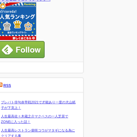
RSS
プレバト俳句炎帝戦2021で才能あり一度の犬山紙
子が下克上！
人生最高佐々木蔵之介マクベスの一人芝居で
ZONEに入った話！
人生最高レストラン柴咲コウがマタギになる為に
クリアする事