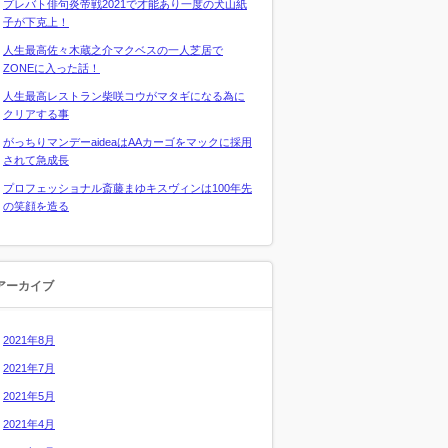
プレバト俳句炎帝戦2021で才能あり一度の犬山紙
子が下克上！
人生最高佐々木蔵之介マクベスの一人芝居で
ZONEに入った話！
人生最高レストラン柴咲コウがマタギになる為に
クリアする事
がっちりマンデーaideaはAAカーゴをマックに採用
されて急成長
プロフェッショナル斎藤まゆキスヴィンは100年先
の笑顔を造る
アーカイブ
2021年8月
2021年7月
2021年5月
2021年4月