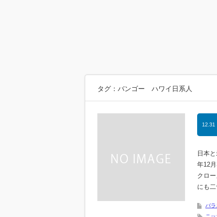
タグ：バンゴー ハワイ日系人
12.31
日本と
年12
クロー
にも二
バラ
ニッ