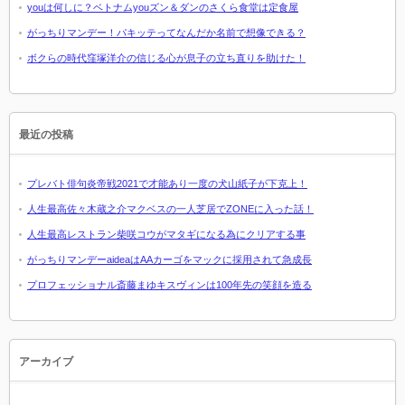
youは何しに？ベトナムyouズン＆ダンのさくら食堂は定食屋
がっちりマンデー！パキッテってなんだか名前で想像できる？
ボクらの時代窪塚洋介の信じる心が息子の立ち直りを助けた！
最近の投稿
プレバト俳句炎帝戦2021で才能あり一度の犬山紙子が下克上！
人生最高佐々木蔵之介マクベスの一人芝居でZONEに入った話！
人生最高レストラン柴咲コウがマタギになる為にクリアする事
がっちりマンデーaideaはAAカーゴをマックに採用されて急成長
プロフェッショナル斎藤まゆキスヴィンは100年先の笑顔を造る
アーカイブ