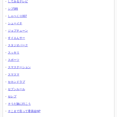
してみるテレビ
シブ5時
しゃべくり007
シューイチ
ジョブチューン
すイエんサー
スタジオパーク
スッキリ
スポーツ
スマステーション
スマスマ
セカンドラブ
セブンルール
セレブ
そうだ旅に行こう
そこまで言って委員会NP