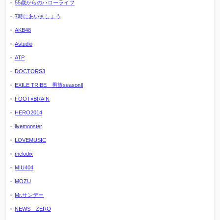
55歳からのハローライフ
7時にあいましょう
AKB48
Astudio
ATP
DOCTORS3
EXILE TRIBE 男旅seasonⅡ
FOOT×BRAIN
HERO2014
livemonster
LOVEMUSIC
melodix
MIU404
MOZU
Mr.サンデー
NEWS ZERO