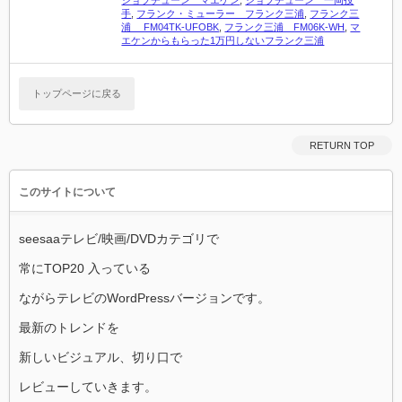
ジョブチューン マエケン
,
ジョブチューン 一岡投
手
,
フランク・ミューラー フランク三浦
,
フランク三
浦 FM04TK-UFOBK
,
フランク三浦 FM06K-WH
,
マ
エケンからもらった1万円しないフランク三浦
トップページに戻る
RETURN TOP
このサイトについて
seesaaテレビ/映画/DVDカテゴリで
常にTOP20 入っている
ながらテレビのWordPressバージョンです。
最新のトレンドを
新しいビジュアル、切り口で
レビューしていきます。