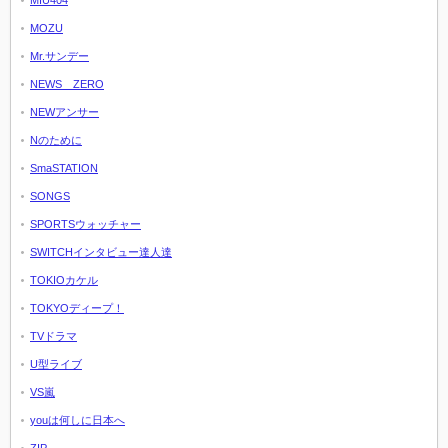
MIU404
MOZU
Mr.サンデー
NEWS ZERO
NEWアンサー
Nのために
SmaSTATION
SONGS
SPORTSウォッチャー
SWITCHインタビュー達人達
TOKIOカケル
TOKYOディープ！
TVドラマ
U型ライブ
VS嵐
youは何しに日本へ