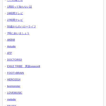
〇〇の妻たち
1周回って知らない話
24時間テレビ
27時間テレビ
55歳からのハローライフ
7時にあいましょう
AKB48
Astudio
ATP
DOCTORS3
EXILE TRIBE 男旅seasonⅡ
FOOT×BRAIN
HERO2014
livemonster
LOVEMUSIC
melodix