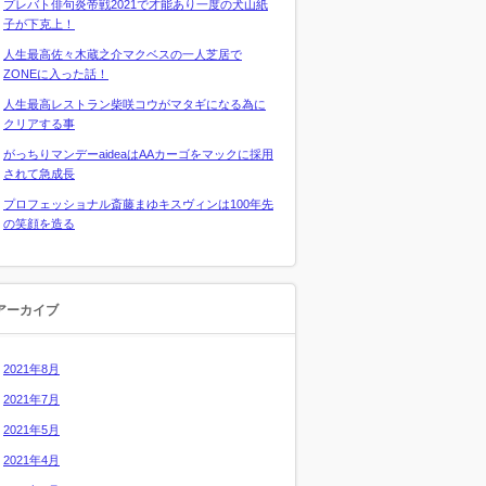
プレバト俳句炎帝戦2021で才能あり一度の犬山紙
子が下克上！
人生最高佐々木蔵之介マクベスの一人芝居で
ZONEに入った話！
人生最高レストラン柴咲コウがマタギになる為に
クリアする事
がっちりマンデーaideaはAAカーゴをマックに採用
されて急成長
プロフェッショナル斎藤まゆキスヴィンは100年先
の笑顔を造る
アーカイブ
2021年8月
2021年7月
2021年5月
2021年4月