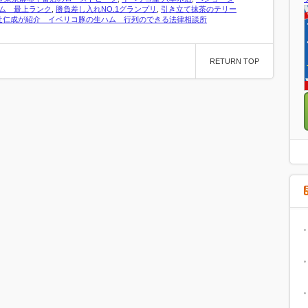
ム 最上ランク
,
勝負差し入れNO.1グランプリ
,
引き立て抹茶のテリー
辻仁成が紹介 イベリコ豚の生ハム 行列のできる法律相談所
RETURN TOP