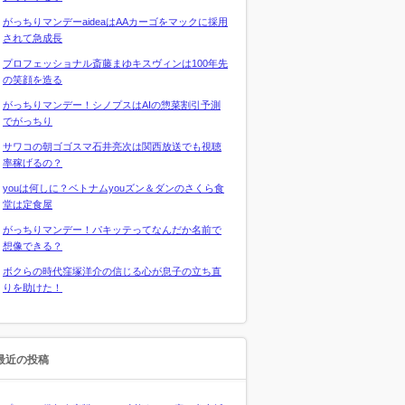
がっちりマンデーaideaはAAカーゴをマックに採用
されて急成長
プロフェッショナル斎藤まゆキスヴィンは100年先
の笑顔を造る
がっちりマンデー！シノプスはAIの惣菜割引予測
でがっちり
サワコの朝ゴゴスマ石井亮次は関西放送でも視聴
率稼げるの？
youは何しに？ベトナムyouズン＆ダンのさくら食
堂は定食屋
がっちりマンデー！パキッテってなんだか名前で
想像できる？
ボクらの時代窪塚洋介の信じる心が息子の立ち直
りを助けた！
最近の投稿