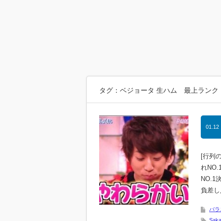
タグ：ベジョータ 生ハム 最上ランク
01.12
[行列
れNO
NO.
負差し
バラ
Sa