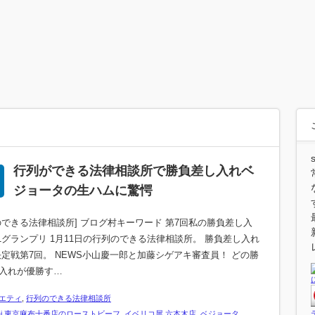
行列ができる法律相談所で勝負差し入れベ
ジョータの生ハムに驚愕
のできる法律相談所] ブログ村キーワード 第7回私の勝負差し入
.1グランプリ 1月11日の行列のできる法律相談所。 勝負差し入れ
1決定戦第7回。 NEWS小山慶一郎と加藤シゲアキ審査員！ どの勝
入れが優勝す…
エティ
,
行列のできる法律相談所
kai 東京麻布十番店のローストビーフ
,
イベリコ屋 六本木店
,
ベジョータ