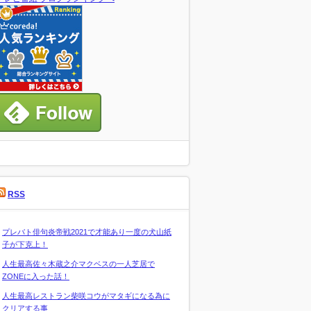
RSS
プレバト俳句炎帝戦2021で才能あり一度の犬山紙
子が下克上！
人生最高佐々木蔵之介マクベスの一人芝居で
ZONEに入った話！
人生最高レストラン柴咲コウがマタギになる為に
クリアする事