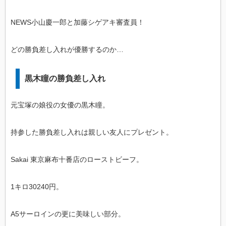
NEWS小山慶一郎と加藤シゲアキ審査員！
どの勝負差し入れが優勝するのか…
黒木瞳の勝負差し入れ
元宝塚の娘役の女優の黒木瞳。
持参した勝負差し入れは親しい友人にプレゼント。
Sakai 東京麻布十番店のローストビーフ。
1キロ30240円。
A5サーロインの更に美味しい部分。