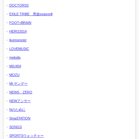
DOCTORS3
EXILE TRIBE 男旅seasonⅡ
FOOT×BRAIN
HERO2014
livemonster
LOVEMUSIC
melodix
MIU404
MOZU
Mr.サンデー
NEWS ZERO
NEWアンサー
Nのために
SmaSTATION
SONGS
SPORTSウォッチャー