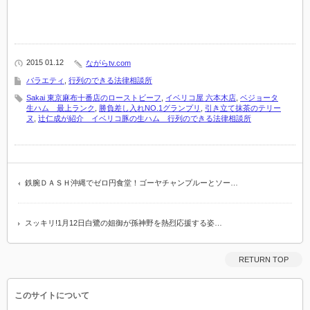
2015 01.12
ながらtv.com
バラエティ
,
行列のできる法律相談所
Sakai 東京麻布十番店のローストビーフ
,
イベリコ屋 六本木店
,
ベジョータ
生ハム 最上ランク
,
勝負差し入れNO.1グランプリ
,
引き立て抹茶のテリー
ヌ
,
辻仁成が紹介 イベリコ豚の生ハム 行列のできる法律相談所
鉄腕ＤＡＳＨ沖縄でゼロ円食堂！ゴーヤチャンプルーとソー…
スッキリ!1月12日白鷺の姐御が孫神野を熱烈応援する姿…
RETURN TOP
このサイトについて