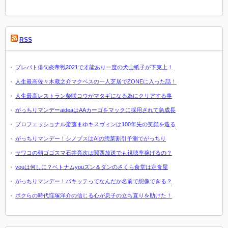
RSS
プレバト俳句炎帝戦2021で才能あり一度の犬山紙子が下克上！
人生最高佐々木蔵之介マクベスの一人芝居でZONEに入った話！
人生最高レストラン柴咲コウがマタギになる為にクリアする事
がっちりマンデーaideaはAAカーゴをマックに採用されて急成長
プロフェッショナル斎藤まゆキスヴィンは100年先の笑顔を造る
がっちりマンデー！シノプスはAIの惣菜割引予測でがっちり
サワコの朝ゴゴスマ石井亮次は関西放送でも視聴率稼げるの？
youは何しに？ベトナムyouズン＆ダンのさくら食堂は定食屋
がっちりマンデー！パキッテってなんだか名前で想像できる？
ボクらの時代窪塚洋介の信じる心が息子の立ち直りを助けた！