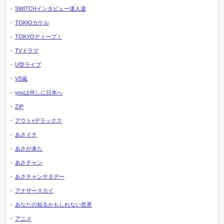
SWITCHインタビュー達人達
TOKIOカケル
TOKYOディープ！
TVドラマ
U型ライブ
VS嵐
youは何しに日本へ
ZIP
アウト×デラックス
あさイチ
あさが来た
あさチャン
あさチャンサタデー
アナザースカイ
あなたの知るかもしれない世界
アニメ