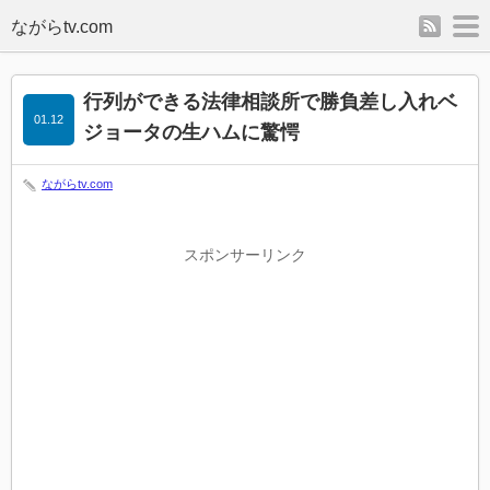
rss
m
行列ができる法律相談所で勝負差し入れベ
01.12
ジョータの生ハムに驚愕
ながらtv.com
スポンサーリンク