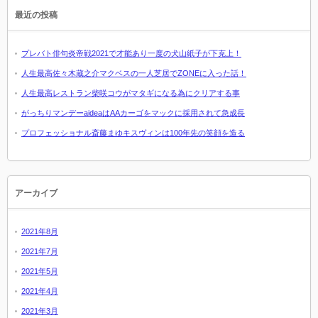
最近の投稿
プレバト俳句炎帝戦2021で才能あり一度の犬山紙子が下克上！
人生最高佐々木蔵之介マクベスの一人芝居でZONEに入った話！
人生最高レストラン柴咲コウがマタギになる為にクリアする事
がっちりマンデーaideaはAAカーゴをマックに採用されて急成長
プロフェッショナル斎藤まゆキスヴィンは100年先の笑顔を造る
アーカイブ
2021年8月
2021年7月
2021年5月
2021年4月
2021年3月