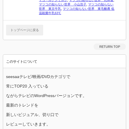
ィゴールデンミルク
,
マツコの知らない世界 乳和食
,
マツコの知らない世界 小山浩子
,
マツコの知らない
世界 東京牛乳
,
マツコの知らない世界 東毛酪農 低
温殺菌牛乳63℃
トップページに戻る
RETURN TOP
このサイトについて
seesaaテレビ/映画/DVDカテゴリで
常にTOP20 入っている
ながらテレビのWordPressバージョンです。
最新のトレンドを
新しいビジュアル、切り口で
レビューしていきます。