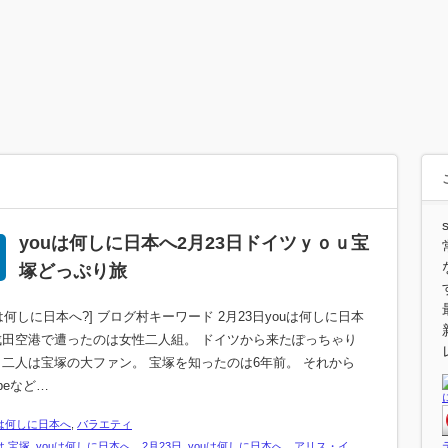
youは何しに日本へ2月23日ドイツｙｏｕ宝
塚どっぷり旅
Uは何しに日本へ?] ブログ村キーワード 2月23日youは何しに日本
成田空港で遭ったのは女性二人組。 ドイツから来たぽっちゃり
 二人は宝塚の大ファン。 宝塚を知ったのは6年前。 それから
ubeなど…
uは何しに日本へ
,
バラエティ
は 宝塚
,
youは何しに日本へ 2月23日
,
youは何しに日本へ アリス・イ