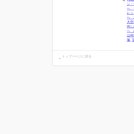
ン・
へ 
レッ
へ 
大空
何し
へ 
は何
塚
,
トップページに戻る