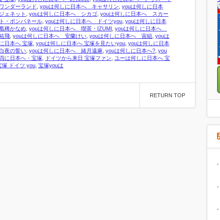
ワンダーランド
,
youは何しに日本へ キャサリン
,
youは何しに日本
ジェネット
,
youは何しに日本へ シカゴ
,
youは何しに日本へ スカー
ト・ポンパネール
,
youは何しに日本へ ドイツyou
,
youは何しに日本
凰稀かなめ
,
youは何しに日本へ 喫茶・IZUMI
,
youは何しに日本へ
祐飛
,
youは何しに日本へ 安蘭けい
,
youは何しに日本へ 宙組
,
youは
に日本へ 宝塚
,
youは何しに日本へ 宝塚を見たいyou
,
youは何しに日本
白夜の誓い
,
youは何しに日本へ 緒月遠麻
,
youは何しに日本へ?
,
you
四に日本へ・宝塚
,
ドイツから来日 宝塚ファン
,
ユーは何しに日本へ 宝
宝塚 ドイツ you
,
宝塚youは
RETURN TOP