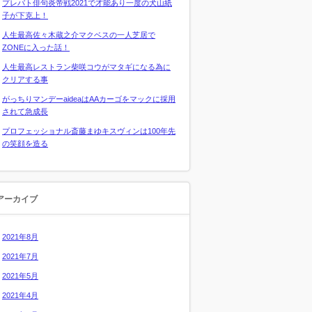
プレバト俳句炎帝戦2021で才能あり一度の犬山紙
子が下克上！
人生最高佐々木蔵之介マクベスの一人芝居で
ZONEに入った話！
人生最高レストラン柴咲コウがマタギになる為に
クリアする事
がっちりマンデーaideaはAAカーゴをマックに採用
されて急成長
プロフェッショナル斎藤まゆキスヴィンは100年先
の笑顔を造る
アーカイブ
2021年8月
2021年7月
2021年5月
2021年4月