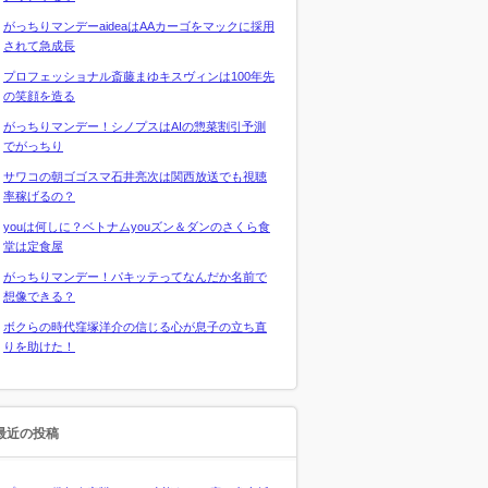
がっちりマンデーaideaはAAカーゴをマックに採用
されて急成長
プロフェッショナル斎藤まゆキスヴィンは100年先
の笑顔を造る
がっちりマンデー！シノプスはAIの惣菜割引予測
でがっちり
サワコの朝ゴゴスマ石井亮次は関西放送でも視聴
率稼げるの？
youは何しに？ベトナムyouズン＆ダンのさくら食
堂は定食屋
がっちりマンデー！パキッテってなんだか名前で
想像できる？
ボクらの時代窪塚洋介の信じる心が息子の立ち直
りを助けた！
最近の投稿