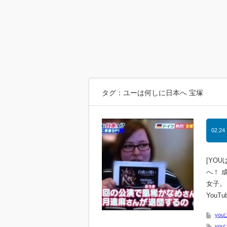
タグ：ユーは何しに日本へ 宝塚
02.24
[YO
へ！ 
女子。
YouT
yo
you