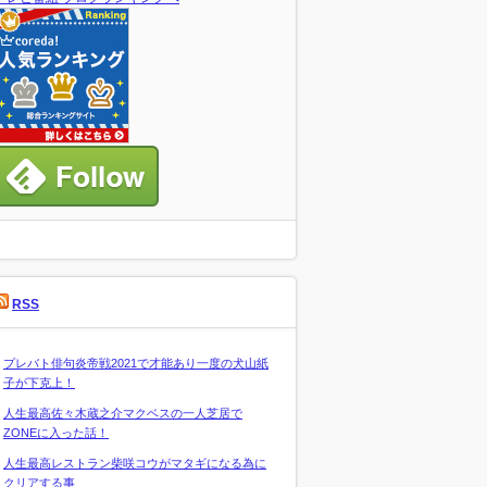
RSS
プレバト俳句炎帝戦2021で才能あり一度の犬山紙
子が下克上！
人生最高佐々木蔵之介マクベスの一人芝居で
ZONEに入った話！
人生最高レストラン柴咲コウがマタギになる為に
クリアする事