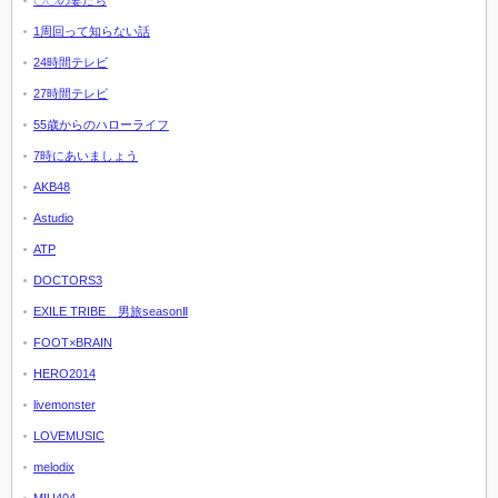
〇〇の妻たち
1周回って知らない話
24時間テレビ
27時間テレビ
55歳からのハローライフ
7時にあいましょう
AKB48
Astudio
ATP
DOCTORS3
EXILE TRIBE 男旅seasonⅡ
FOOT×BRAIN
HERO2014
livemonster
LOVEMUSIC
melodix