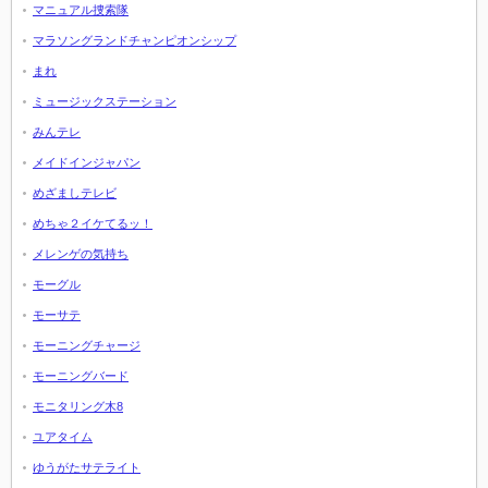
マニュアル捜索隊
マラソングランドチャンピオンシップ
まれ
ミュージックステーション
みんテレ
メイドインジャパン
めざましテレビ
めちゃ２イケてるッ！
メレンゲの気持ち
モーグル
モーサテ
モーニングチャージ
モーニングバード
モニタリング木8
ユアタイム
ゆうがたサテライト