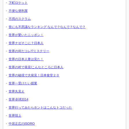
下町ロケット
不便な便利屋
不惑のスクラム
世にも不思議なランキング なんで？なんで？なんで？
世界が驚いたニッポン！
世界ナゼそこに？日本人
世界の何だコレ!?ミステリー
世界の日本人妻は見た！
世界の村で発見!こんなところに日本人
世界の秘境で大発見！日本食堂２０
世界一受けたい授業
世界丸見え
世界卓球2014
世界行ってみたらホントはこんなトコだった
世界陸上
中居正広のISORO