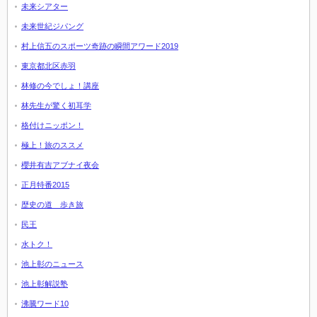
未来シアター
未来世紀ジパング
村上信五のスポーツ奇跡の瞬間アワード2019
東京都北区赤羽
林修の今でしょ！講座
林先生が驚く初耳学
格付けニッポン！
極上！旅のススメ
櫻井有吉アブナイ夜会
正月特番2015
歴史の道 歩き旅
民王
水トク！
池上彰のニュース
池上彰解説塾
沸騰ワード10