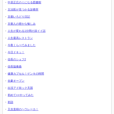
中居正広のミになる図書館
主治医が見つかる診療所
京都いろどり日記
京都人の密かな愉しみ
人生が変わる1分間の深イイ話
人生最高レストラン
今夜くらべてみました
今日ドキッ！
信長のシェフ2
信長協奏曲
健康カプセル！ゲンキの時間
全豪オープン
出没アド街ック天国
初めて○○やってみた
初詣
又吉直樹のヘウレーカ！