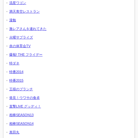
流星ワゴン
満天青空レストラン
漫勉
激レアさんを連れてきた
火曜サプライズ
炎の体育会TV
爆報! THE フライデー
特ダネ
特番2014
特番2015
王様のブランチ
発見！ウワサの食卓
直撃LIVE グッディ！
相棒SEASON13
相棒SEASON14
真田丸