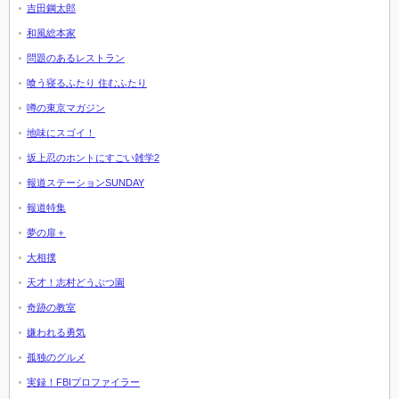
吉田鋼太郎
和風総本家
問題のあるレストラン
喰う寝るふたり 住むふたり
噂の東京マガジン
地味にスゴイ！
坂上忍のホントにすごい雑学2
報道ステーションSUNDAY
報道特集
夢の扉＋
大相撲
天才！志村どうぶつ園
奇跡の教室
嫌われる勇気
孤独のグルメ
実録！FBIプロファイラー