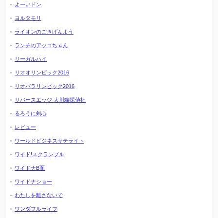
よーいドン
ヨルタモリ
ライオンのごきげんよう
ランチのアッコちゃん
リーガルハイ
リオオリンピック2016
リオパラリンピック2016
リバースエッジ 大川端探偵社
るろうに剣心
レビュー
ワールドビジネスサテライト
ワイド!スクランブル
ワイドナB面
ワイドナショー
わたしを離さないで
ワンダフルライフ