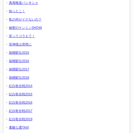
真相報道バンキシャ
知っとこ！
私の何がイケないの？
秘密のケンミンSHOW
笑ってコラえて！
笑神様は突然に
箱根駅伝2015
箱根駅伝2016
箱根駅伝2017
箱根駅伝2018
紅白歌合戦2014
紅白歌合戦2015
紅白歌合戦2016
紅白歌合戦2017
紅白歌合戦2019
素敵な選TAXI