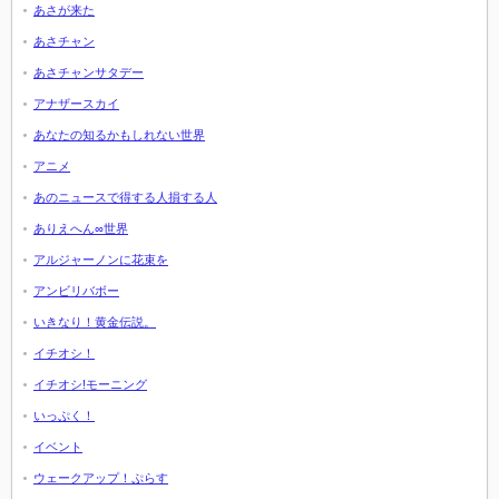
あさが来た
あさチャン
あさチャンサタデー
アナザースカイ
あなたの知るかもしれない世界
アニメ
あのニュースで得する人損する人
ありえへん∞世界
アルジャーノンに花束を
アンビリバボー
いきなり！黄金伝説。
イチオシ！
イチオシ!モーニング
いっぷく！
イベント
ウェークアップ！ぷらす