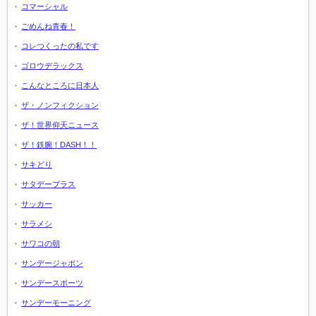
コマーシャル
ごめんね青春！
コレつくったの私です
ゴロウデラックス
こんなところに日本人
ザ・ノンフィクション
ザ！世界仰天ニュース
ザ！鉄腕！DASH！！
サキどり
サタデープラス
サッカー
サラメシ
サワコの朝
サンデージャポン
サンデースポーツ
サンデーモーニング