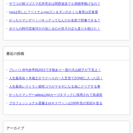
サワコの朝ゴゴスマ石井亮次は関西放送でも視聴率稼げるの？
youは何しに？ベトナムyouズン＆ダンのさくら食堂は定食屋
がっちりマンデー！パキッテってなんだか名前で想像できる？
ボクらの時代窪塚洋介の信じる心が息子の立ち直りを助けた！
最近の投稿
プレバト俳句炎帝戦2021で才能あり一度の犬山紙子が下克上！
人生最高佐々木蔵之介マクベスの一人芝居でZONEに入った話！
人生最高レストラン柴咲コウがマタギになる為にクリアする事
がっちりマンデーaideaはAAカーゴをマックに採用されて急成長
プロフェッショナル斎藤まゆキスヴィンは100年先の笑顔を造る
アーカイブ