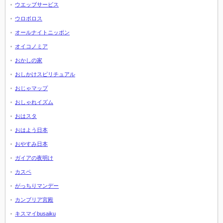
ウエッブサービス
ウロボロス
オールナイトニッポン
オイコノミア
おかしの家
おしかけスピリチュアル
おじゃマップ
おしゃれイズム
おはスタ
おはよう日本
おやすみ日本
ガイアの夜明け
カスペ
がっちりマンデー
カンブリア宮殿
キスマイbusaiku