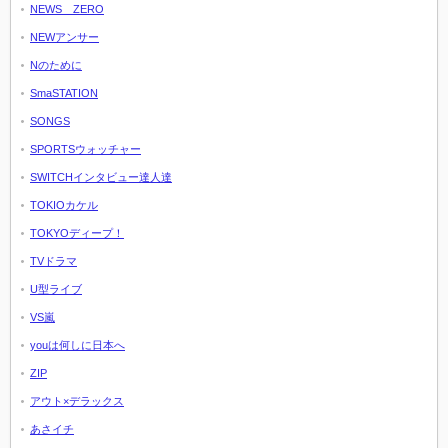
NEWS ZERO
NEWアンサー
Nのために
SmaSTATION
SONGS
SPORTSウォッチャー
SWITCHインタビュー達人達
TOKIOカケル
TOKYOディープ！
TVドラマ
U型ライブ
VS嵐
youは何しに日本へ
ZIP
アウト×デラックス
あさイチ