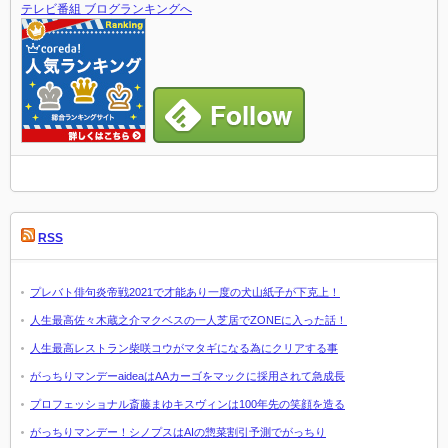
テレビ番組 ブログランキングへ
RSS
プレバト俳句炎帝戦2021で才能あり一度の犬山紙子が下克上！
人生最高佐々木蔵之介マクベスの一人芝居でZONEに入った話！
人生最高レストラン柴咲コウがマタギになる為にクリアする事
がっちりマンデーaideaはAAカーゴをマックに採用されて急成長
プロフェッショナル斎藤まゆキスヴィンは100年先の笑顔を造る
がっちりマンデー！シノプスはAIの惣菜割引予測でがっちり