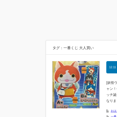
タグ：一番くじ 大人買い
12.11
[妖怪
ャン！
ッチ誕
なりま
おは
一番