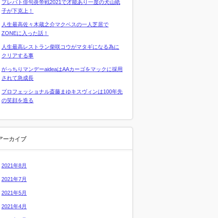
プレバト俳句炎帝戦2021で才能あり一度の犬山紙
子が下克上！
人生最高佐々木蔵之介マクベスの一人芝居で
ZONEに入った話！
人生最高レストラン柴咲コウがマタギになる為に
クリアする事
がっちりマンデーaideaはAAカーゴをマックに採用
されて急成長
プロフェッショナル斎藤まゆキスヴィンは100年先
の笑顔を造る
アーカイブ
2021年8月
2021年7月
2021年5月
2021年4月