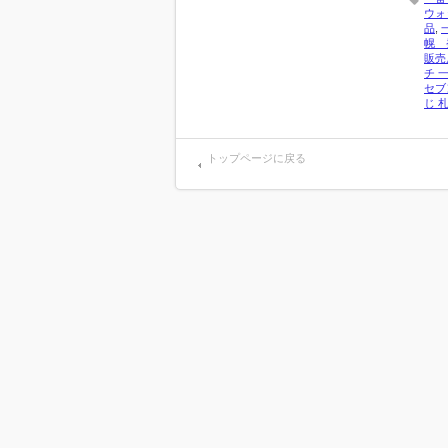
ウォ
品
,
幌 
販売
チ 
セブ
じ 
トップページに戻る