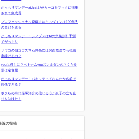
がっちりマンデーaideaはAAカーゴをマックに採用
されて急成長
プロフェッショナル斎藤まゆキスヴィンは100年先
の笑顔を造る
がっちりマンデー！シノプスはAIの惣菜割引予測
でがっちり
サワコの朝ゴゴスマ石井亮次は関西放送でも視聴
率稼げるの？
youは何しに？ベトナムyouズン＆ダンのさくら食
堂は定食屋
がっちりマンデー！パキッテってなんだか名前で
想像できる？
ボクらの時代窪塚洋介の信じる心が息子の立ち直
りを助けた！
最近の投稿