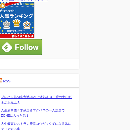
RSS
プレバト俳句炎帝戦2021で才能あり一度の犬山紙
子が下克上！
人生最高佐々木蔵之介マクベスの一人芝居で
ZONEに入った話！
人生最高レストラン柴咲コウがマタギになる為に
クリアする事