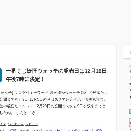
一番くじ妖怪ウォッチの発売日は12月18日
午後7時に決定！
ウォッチ] ブログ村キーワード 映画妖怪ウォッチ 誕生の秘密だニ
公開まであと9日 12月5日のおはスタで紹介された映画妖怪ウォ
生の秘密だニャン！ 12月20日の公開まであと9日を残すまでと
したね。 なんと、そ…
スタ
,
バラエティ
,
レビュー
くじ 妖怪ウォッチ スケジュール
,
一番くじ 大人買い
,
一番くじ 妖怪