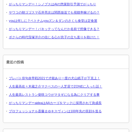
がっちりマンデー！シノプスはAIの惣菜割引予測でがっちり
サワコの朝ゴゴスマ石井亮次は関西放送でも視聴率稼げるの？
youは何しに？ベトナムyouズン＆ダンのさくら食堂は定食屋
がっちりマンデー！パキッテってなんだか名前で想像できる？
ボクらの時代窪塚洋介の信じる心が息子の立ち直りを助けた！
最近の投稿
プレバト俳句炎帝戦2021で才能あり一度の犬山紙子が下克上！
人生最高佐々木蔵之介マクベスの一人芝居でZONEに入った話！
人生最高レストラン柴咲コウがマタギになる為にクリアする事
がっちりマンデーaideaはAAカーゴをマックに採用されて急成長
プロフェッショナル斎藤まゆキスヴィンは100年先の笑顔を造る