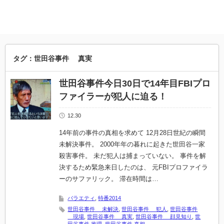
タグ：世田谷事件 真実
世田谷事件今日30日で14年目FBIプロ
ファイラーが犯人に迫る！
12.30
14年前の事件の真相を求めて 12月28日世紀の瞬間
未解決事件。 2000年年の暮れに起きた世田谷一家
殺害事件。 未だ犯人は捕まっていない。 事件を解
決するため緊急来日したのは、 元FBIプロファイラ
ーのサファリック。 滞在時間は…
バラエティ
,
特番2014
世田谷事件 未解決
,
世田谷事件 犯人
,
世田谷事件
現場
,
世田谷事件 真実
,
世田谷事件 顔見知り
,
世