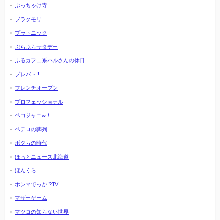
ぶっちゃけ寺
ブラタモリ
プラトニック
ぶらぶらサタデー
ふるカフェ系ハルさんの休日
プレバト!!
フレンチオープン
プロフェッショナル
ペコジャニ∞！
ペテロの葬列
ボクらの時代
ほっとニュース北海道
ぼんくら
ホンマでっか!?TV
マザーゲーム
マツコの知らない世界