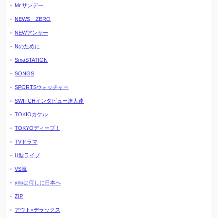
Mr.サンデー
NEWS ZERO
NEWアンサー
Nのために
SmaSTATION
SONGS
SPORTSウォッチャー
SWITCHインタビュー達人達
TOKIOカケル
TOKYOディープ！
TVドラマ
U型ライブ
VS嵐
youは何しに日本へ
ZIP
アウト×デラックス