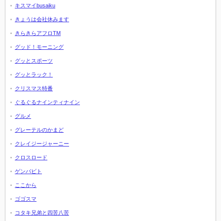
キスマイbusaiku
きょうは会社休みます
きらきらアフロTM
グッド！モーニング
グッとスポーツ
グッとラック！
クリスマス特番
ぐるぐるナインティナイン
グルメ
グレーテルのかまど
クレイジージャーニー
クロスロード
ゲンバビト
ここから
ゴゴスマ
コタキ兄弟と四苦八苦