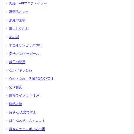
実録！FBIプロファイラー
家売るオンナ
家庭の医学
嵐にしやがれ
巷の噺
平昌オリンピック2018
幸せ!ボンビーガール
徹子の部屋
心がポキッとね
心ゆさぶれ！先輩ROCK YOU
怒り新党
情報ライブ ミヤネ屋
情熱大陸
所さん!大変ですよ
所さんのそこんトコロ！
所さんのニッポンの出番