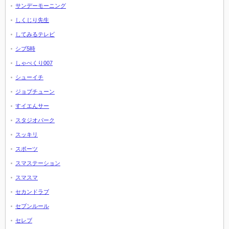
サンデーモーニング
しくじり先生
してみるテレビ
シブ5時
しゃべくり007
シューイチ
ジョブチューン
すイエんサー
スタジオパーク
スッキリ
スポーツ
スマステーション
スマスマ
セカンドラブ
セブンルール
セレブ