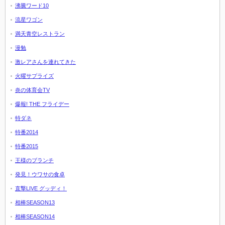
沸騰ワード10
流星ワゴン
満天青空レストラン
漫勉
激レアさんを連れてきた
火曜サプライズ
炎の体育会TV
爆報! THE フライデー
特ダネ
特番2014
特番2015
王様のブランチ
発見！ウワサの食卓
直撃LIVE グッディ！
相棒SEASON13
相棒SEASON14