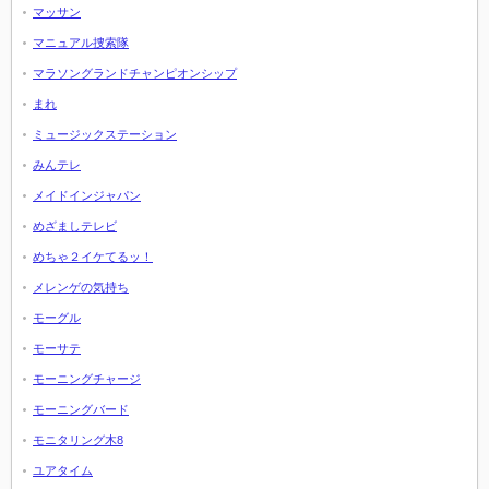
マッサン
マニュアル捜索隊
マラソングランドチャンピオンシップ
まれ
ミュージックステーション
みんテレ
メイドインジャパン
めざましテレビ
めちゃ２イケてるッ！
メレンゲの気持ち
モーグル
モーサテ
モーニングチャージ
モーニングバード
モニタリング木8
ユアタイム