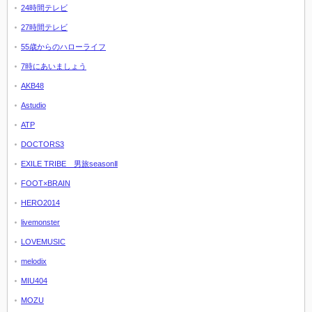
24時間テレビ
27時間テレビ
55歳からのハローライフ
7時にあいましょう
AKB48
Astudio
ATP
DOCTORS3
EXILE TRIBE 男旅seasonⅡ
FOOT×BRAIN
HERO2014
livemonster
LOVEMUSIC
melodix
MIU404
MOZU