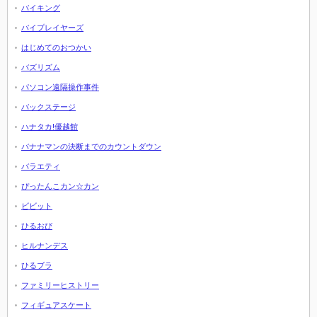
バイキング
バイプレイヤーズ
はじめてのおつかい
バズリズム
パソコン遠隔操作事件
バックステージ
ハナタカ!優越館
バナナマンの決断までのカウントダウン
バラエティ
ぴったんこカン☆カン
ビビット
ひるおび
ヒルナンデス
ひるブラ
ファミリーヒストリー
フィギュアスケート