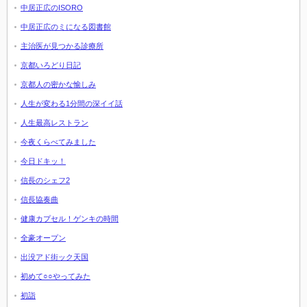
中居正広のISORO
中居正広のミになる図書館
主治医が見つかる診療所
京都いろどり日記
京都人の密かな愉しみ
人生が変わる1分間の深イイ話
人生最高レストラン
今夜くらべてみました
今日ドキッ！
信長のシェフ2
信長協奏曲
健康カプセル！ゲンキの時間
全豪オープン
出没アド街ック天国
初めて○○やってみた
初詣