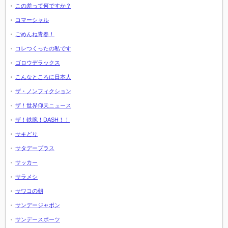
この差って何ですか？
コマーシャル
ごめんね青春！
コレつくったの私です
ゴロウデラックス
こんなところに日本人
ザ・ノンフィクション
ザ！世界仰天ニュース
ザ！鉄腕！DASH！！
サキどり
サタデープラス
サッカー
サラメシ
サワコの朝
サンデージャポン
サンデースポーツ