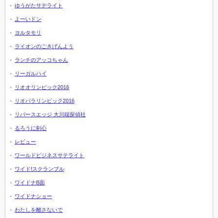
ゆうがたサテライト
よーいドン
ヨルタモリ
ライオンのごきげんよう
ランチのアッコちゃん
リーガルハイ
リオオリンピック2016
リオパラリンピック2016
リバースエッジ 大川端探偵社
るろうに剣心
レビュー
ワールドビジネスサテライト
ワイド!スクランブル
ワイドナB面
ワイドナショー
わたしを離さないで