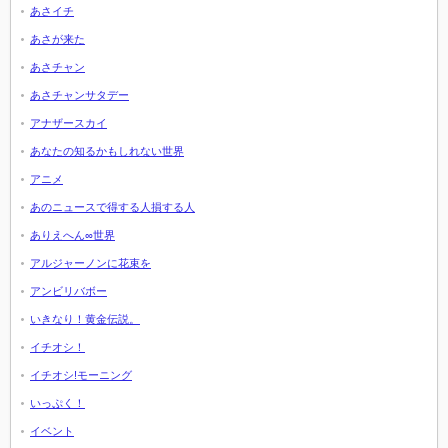
あさイチ
あさが来た
あさチャン
あさチャンサタデー
アナザースカイ
あなたの知るかもしれない世界
アニメ
あのニュースで得する人損する人
ありえへん∞世界
アルジャーノンに花束を
アンビリバボー
いきなり！黄金伝説。
イチオシ！
イチオシ!モーニング
いっぷく！
イベント