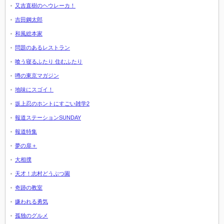
又吉直樹のヘウレーカ！
吉田鋼太郎
和風総本家
問題のあるレストラン
喰う寝るふたり 住むふたり
噂の東京マガジン
地味にスゴイ！
坂上忍のホントにすごい雑学2
報道ステーションSUNDAY
報道特集
夢の扉＋
大相撲
天才！志村どうぶつ園
奇跡の教室
嫌われる勇気
孤独のグルメ