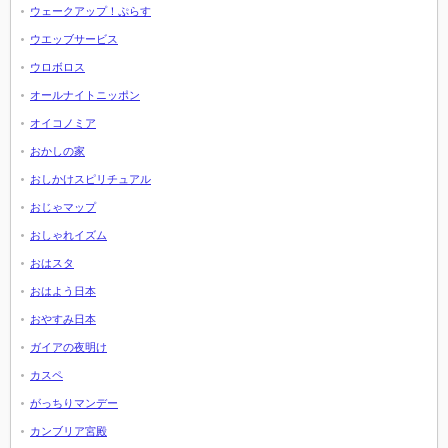
ウェークアップ！ぷらす
ウエッブサービス
ウロボロス
オールナイトニッポン
オイコノミア
おかしの家
おしかけスピリチュアル
おじゃマップ
おしゃれイズム
おはスタ
おはよう日本
おやすみ日本
ガイアの夜明け
カスペ
がっちりマンデー
カンブリア宮殿