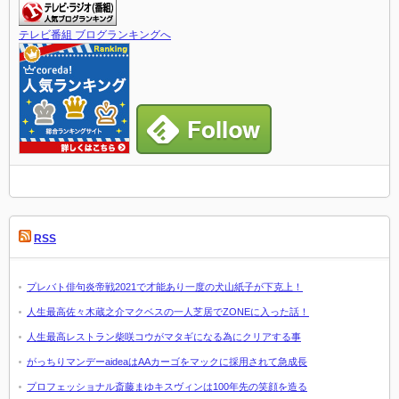
テレビ番組 ブログランキングへ
RSS
プレバト俳句炎帝戦2021で才能あり一度の犬山紙子が下克上！
人生最高佐々木蔵之介マクベスの一人芝居でZONEに入った話！
人生最高レストラン柴咲コウがマタギになる為にクリアする事
がっちりマンデーaideaはAAカーゴをマックに採用されて急成長
プロフェッショナル斎藤まゆキスヴィンは100年先の笑顔を造る