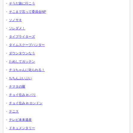
そうだ旅に行こう
そこまで言って委員会NP
ソノサキ
ソレダメ！
タイプライターズ
タイムスクープハンター
ダウンタウンなう
ためしてガッテン
チコちゃんに叱られる！
ちちんぷいぷい
チマタの噺
チョイ住み in パリ
チョイ住み in ロンドン
テニス
テレビ未来遺産
ドキュメンタリー