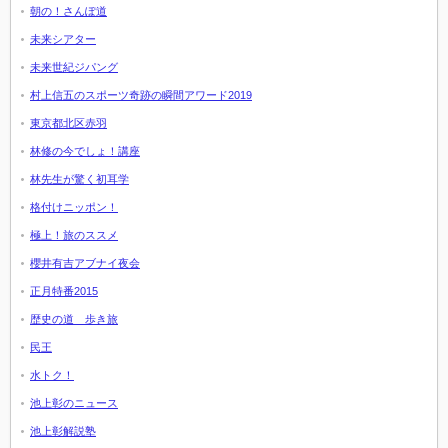
朝の！さんぽ道
未来シアター
未来世紀ジパング
村上信五のスポーツ奇跡の瞬間アワード2019
東京都北区赤羽
林修の今でしょ！講座
林先生が驚く初耳学
格付けニッポン！
極上！旅のススメ
櫻井有吉アブナイ夜会
正月特番2015
歴史の道 歩き旅
民王
水トク！
池上彰のニュース
池上彰解説塾