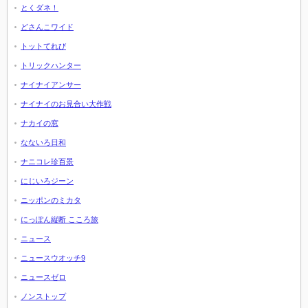
とくダネ！
どさんこワイド
トットてれび
トリックハンター
ナイナイアンサー
ナイナイのお見合い大作戦
ナカイの窓
なないろ日和
ナニコレ珍百景
にじいろジーン
ニッポンのミカタ
にっぽん縦断 こころ旅
ニュース
ニュースウオッチ9
ニュースゼロ
ノンストップ