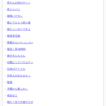
所さんの目がテン！
所ジャパン
探検バクモン
教えてもらう前と後
新チューボーですよ
新堂本兄弟
新婚さんいらっしゃい
新説！所JAPAN
旅ずきんちゃん
日曜ビッグバラエティ
日本のアイドル
日本人のおなまえっ
映画
月曜から夜ふかし
有吉ゼミ
朝だ！生です旅サラダ