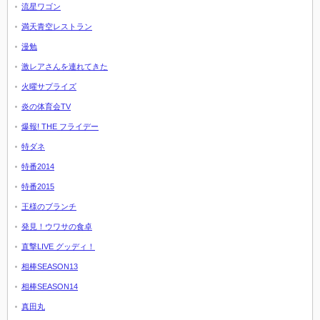
流星ワゴン
満天青空レストラン
漫勉
激レアさんを連れてきた
火曜サプライズ
炎の体育会TV
爆報! THE フライデー
特ダネ
特番2014
特番2015
王様のブランチ
発見！ウワサの食卓
直撃LIVE グッディ！
相棒SEASON13
相棒SEASON14
真田丸