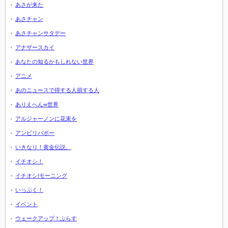
あさが来た
あさチャン
あさチャンサタデー
アナザースカイ
あなたの知るかもしれない世界
アニメ
あのニュースで得する人損する人
ありえへん∞世界
アルジャーノンに花束を
アンビリバボー
いきなり！黄金伝説。
イチオシ！
イチオシ!モーニング
いっぷく！
イベント
ウェークアップ！ぷらす