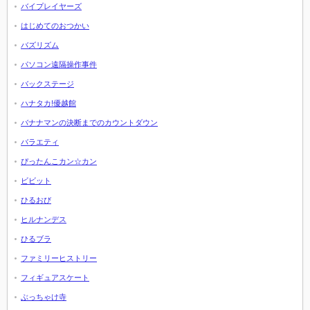
バイプレイヤーズ
はじめてのおつかい
バズリズム
パソコン遠隔操作事件
バックステージ
ハナタカ!優越館
バナナマンの決断までのカウントダウン
バラエティ
ぴったんこカン☆カン
ビビット
ひるおび
ヒルナンデス
ひるブラ
ファミリーヒストリー
フィギュアスケート
ぶっちゃけ寺