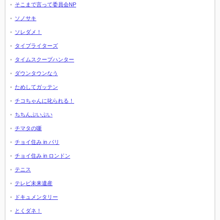
そこまで言って委員会NP
ソノサキ
ソレダメ！
タイプライターズ
タイムスクープハンター
ダウンタウンなう
ためしてガッテン
チコちゃんに叱られる！
ちちんぷいぷい
チマタの噺
チョイ住み in パリ
チョイ住み in ロンドン
テニス
テレビ未来遺産
ドキュメンタリー
とくダネ！