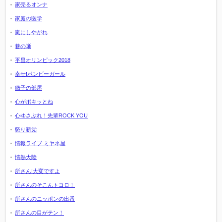
家売るオンナ
家庭の医学
嵐にしやがれ
巷の噺
平昌オリンピック2018
幸せ!ボンビーガール
徹子の部屋
心がポキッとね
心ゆさぶれ！先輩ROCK YOU
怒り新党
情報ライブ ミヤネ屋
情熱大陸
所さん!大変ですよ
所さんのそこんトコロ！
所さんのニッポンの出番
所さんの目がテン！