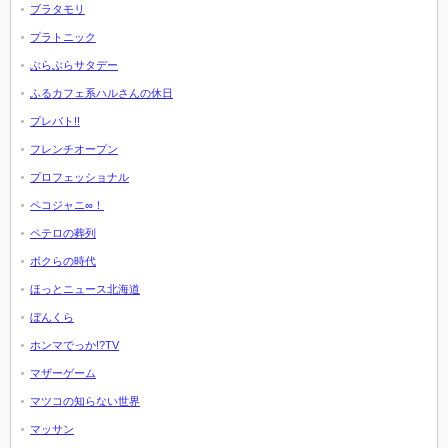
ブラタモリ
プラトニック
ぶらぶらサタデー
ふるカフェ系ハルさんの休日
プレバト!!
フレンチオープン
プロフェッショナル
ペコジャニ∞！
ペテロの葬列
ボクらの時代
ほっとニュース北海道
ぼんくら
ホンマでっか!?TV
マザーゲーム
マツコの知らない世界
マッサン