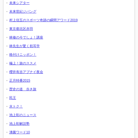
未来シアター
未来世紀ジパング
村上信五のスポーツ奇跡の瞬間アワード2019
東京都北区赤羽
林修の今でしょ！講座
林先生が驚く初耳学
格付けニッポン！
極上！旅のススメ
櫻井有吉アブナイ夜会
正月特番2015
歴史の道 歩き旅
民王
水トク！
池上彰のニュース
池上彰解説塾
沸騰ワード10