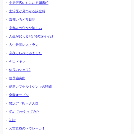
中居正広のミになる図書館
主治医が見つかる診療所
京都いろどり日記
京都人の密かな愉しみ
人生が変わる1分間の深イイ話
人生最高レストラン
今夜くらべてみました
今日ドキッ！
信長のシェフ2
信長協奏曲
健康カプセル！ゲンキの時間
全豪オープン
出没アド街ック天国
初めて○○やってみた
初詣
又吉直樹のヘウレーカ！