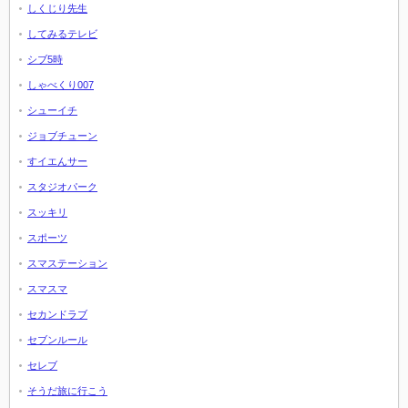
しくじり先生
してみるテレビ
シブ5時
しゃべくり007
シューイチ
ジョブチューン
すイエんサー
スタジオパーク
スッキリ
スポーツ
スマステーション
スマスマ
セカンドラブ
セブンルール
セレブ
そうだ旅に行こう