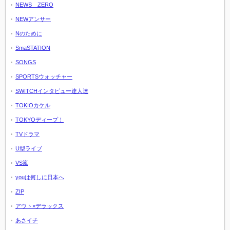
NEWS ZERO
NEWアンサー
Nのために
SmaSTATION
SONGS
SPORTSウォッチャー
SWITCHインタビュー達人達
TOKIOカケル
TOKYOディープ！
TVドラマ
U型ライブ
VS嵐
youは何しに日本へ
ZIP
アウト×デラックス
あさイチ