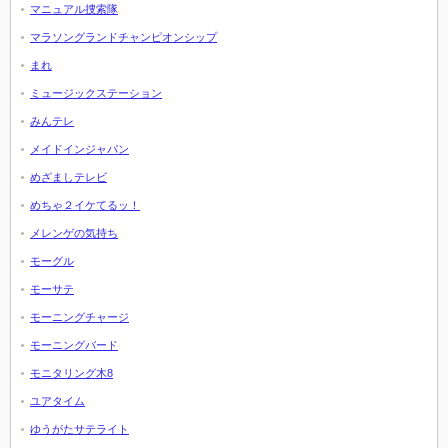
マニュアル捜索隊
マラソングランドチャンピオンシップ
まれ
ミュージックステーション
みんテレ
メイドインジャパン
めざましテレビ
めちゃ２イケてるッ！
メレンゲの気持ち
モーグル
モーサテ
モーニングチャージ
モーニングバード
モニタリング木8
ユアタイム
ゆうがたサテライト