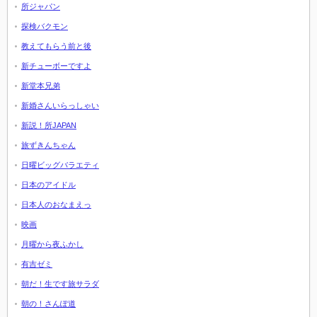
所ジャパン
探検バクモン
教えてもらう前と後
新チューボーですよ
新堂本兄弟
新婚さんいらっしゃい
新説！所JAPAN
旅ずきんちゃん
日曜ビッグバラエティ
日本のアイドル
日本人のおなまえっ
映画
月曜から夜ふかし
有吉ゼミ
朝だ！生です旅サラダ
朝の！さんぽ道