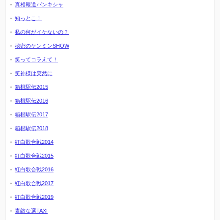
真相報道バンキシャ
知っとこ！
私の何がイケないの？
秘密のケンミンSHOW
笑ってコラえて！
笑神様は突然に
箱根駅伝2015
箱根駅伝2016
箱根駅伝2017
箱根駅伝2018
紅白歌合戦2014
紅白歌合戦2015
紅白歌合戦2016
紅白歌合戦2017
紅白歌合戦2019
素敵な選TAXI