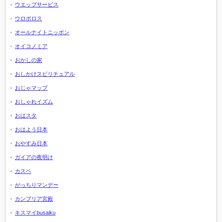
ウエッブサービス
ウロボロス
オールナイトニッポン
オイコノミア
おかしの家
おしかけスピリチュアル
おじゃマップ
おしゃれイズム
おはスタ
おはよう日本
おやすみ日本
ガイアの夜明け
カスペ
がっちりマンデー
カンブリア宮殿
キスマイbusaiku