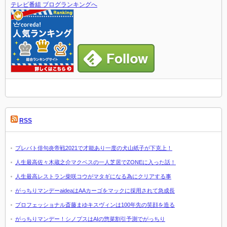
テレビ番組 ブログランキングへ
RSS
プレバト俳句炎帝戦2021で才能あり一度の犬山紙子が下克上！
人生最高佐々木蔵之介マクベスの一人芝居でZONEに入った話！
人生最高レストラン柴咲コウがマタギになる為にクリアする事
がっちりマンデーaideaはAAカーゴをマックに採用されて急成長
プロフェッショナル斎藤まゆキスヴィンは100年先の笑顔を造る
がっちりマンデー！シノプスはAIの惣菜割引予測でがっちり