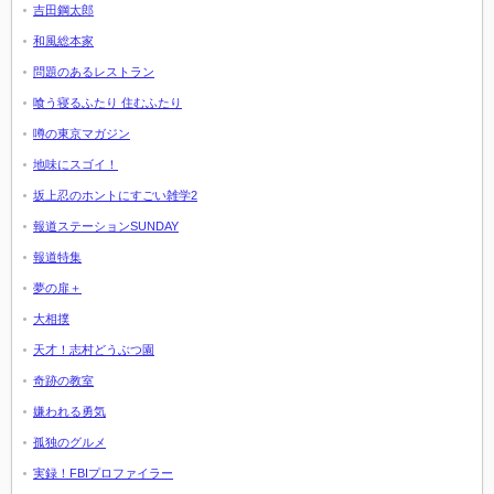
吉田鋼太郎
和風総本家
問題のあるレストラン
喰う寝るふたり 住むふたり
噂の東京マガジン
地味にスゴイ！
坂上忍のホントにすごい雑学2
報道ステーションSUNDAY
報道特集
夢の扉＋
大相撲
天才！志村どうぶつ園
奇跡の教室
嫌われる勇気
孤独のグルメ
実録！FBIプロファイラー