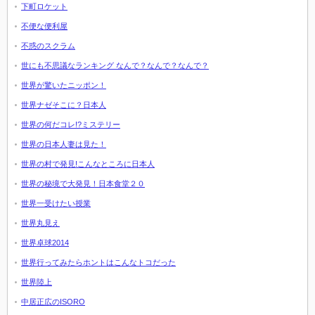
下町ロケット
不便な便利屋
不惑のスクラム
世にも不思議なランキング なんで？なんで？なんで？
世界が驚いたニッポン！
世界ナゼそこに？日本人
世界の何だコレ!?ミステリー
世界の日本人妻は見た！
世界の村で発見!こんなところに日本人
世界の秘境で大発見！日本食堂２０
世界一受けたい授業
世界丸見え
世界卓球2014
世界行ってみたらホントはこんなトコだった
世界陸上
中居正広のISORO