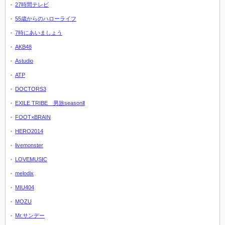
27時間テレビ
55歳からのハローライフ
7時にあいましょう
AKB48
Astudio
ATP
DOCTORS3
EXILE TRIBE 男旅seasonⅡ
FOOT×BRAIN
HERO2014
livemonster
LOVEMUSIC
melodix
MIU404
MOZU
Mr.サンデー