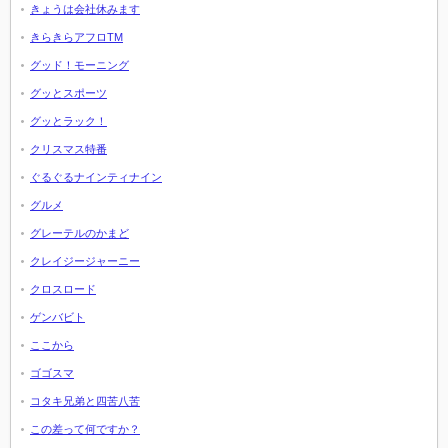
きょうは会社休みます
きらきらアフロTM
グッド！モーニング
グッとスポーツ
グッとラック！
クリスマス特番
ぐるぐるナインティナイン
グルメ
グレーテルのかまど
クレイジージャーニー
クロスロード
ゲンバビト
ここから
ゴゴスマ
コタキ兄弟と四苦八苦
この差って何ですか？