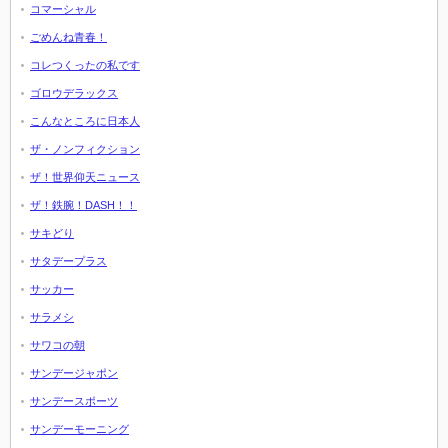
コマーシャル
ごめんね青春！
コレつくったの私です
ゴロウデラックス
こんなところに日本人
ザ・ノンフィクション
ザ！世界仰天ニュース
ザ！鉄腕！DASH！！
サキどり
サタデープラス
サッカー
サラメシ
サワコの朝
サンデージャポン
サンデースポーツ
サンデーモーニング