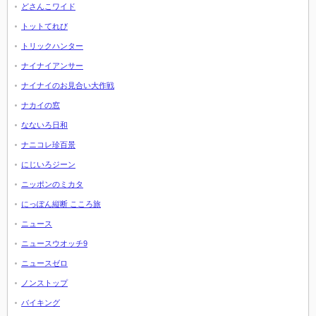
どさんこワイド
トットてれび
トリックハンター
ナイナイアンサー
ナイナイのお見合い大作戦
ナカイの窓
なないろ日和
ナニコレ珍百景
にじいろジーン
ニッポンのミカタ
にっぽん縦断 こころ旅
ニュース
ニュースウオッチ9
ニュースゼロ
ノンストップ
バイキング