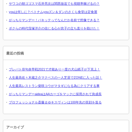
サワコの朝ゴゴスマ石井亮次は関西放送でも視聴率稼げるの？
youは何しに？ベトナムyouズン＆ダンのさくら食堂は定食屋
がっちりマンデー！パキッテってなんだか名前で想像できる？
ボクらの時代窪塚洋介の信じる心が息子の立ち直りを助けた！
最近の投稿
プレバト俳句炎帝戦2021で才能あり一度の犬山紙子が下克上！
人生最高佐々木蔵之介マクベスの一人芝居でZONEに入った話！
人生最高レストラン柴咲コウがマタギになる為にクリアする事
がっちりマンデーaideaはAAカーゴをマックに採用されて急成長
プロフェッショナル斎藤まゆキスヴィンは100年先の笑顔を造る
アーカイブ