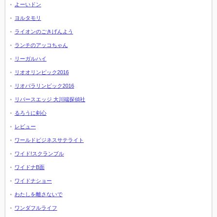
よーいドン
ヨルタモリ
ライオンのごきげんよう
ランチのアッコちゃん
リーガルハイ
リオオリンピック2016
リオパラリンピック2016
リバースエッジ 大川端探偵社
るろうに剣心
レビュー
ワールドビジネスサテライト
ワイド!スクランブル
ワイドナB面
ワイドナショー
わたしを離さないで
ワンダフルライフ