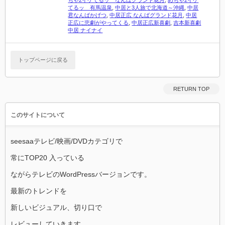
ちゃ2イケてるッ なんばグランド花月
,
めちゃ2イケ
てるッ 有馬温泉
,
中居と3人旅で北海道～沖縄
,
中居
君なんばかげつ
,
中居正広 なんばグランド花月
,
中居
正広に悲劇がやってくる
,
中居正広新喜劇
,
吉本新喜劇
中居 ナイナイ
トップページに戻る
RETURN TOP
このサイトについて
seesaaテレビ/映画/DVDカテゴリで
常にTOP20 入っている
ながらテレビのWordPressバージョンです。
最新のトレンドを
新しいビジュアル、切り口で
レビューしていきます。