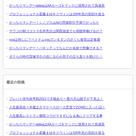
がっちりマンデーaideaはAAカーゴをマックに採用されて急成長
プロフェッショナル斎藤まゆキスヴィンは100年先の笑顔を造る
がっちりマンデー！シノプスはAIの惣菜割引予測でがっちり
サワコの朝ゴゴスマ石井亮次は関西放送でも視聴率稼げるの？
youは何しに？ベトナムyouズン＆ダンのさくら食堂は定食屋
がっちりマンデー！パキッテってなんだか名前で想像できる？
ボクらの時代窪塚洋介の信じる心が息子の立ち直りを助けた！
最近の投稿
プレバト俳句炎帝戦2021で才能あり一度の犬山紙子が下克上！
人生最高佐々木蔵之介マクベスの一人芝居でZONEに入った話！
人生最高レストラン柴咲コウがマタギになる為にクリアする事
がっちりマンデーaideaはAAカーゴをマックに採用されて急成長
プロフェッショナル斎藤まゆキスヴィンは100年先の笑顔を造る