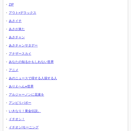
ZIP
アウト×デラックス
あさイチ
あさが来た
あさチャン
あさチャンサタデー
アナザースカイ
あなたの知るかもしれない世界
アニメ
あのニュースで得する人損する人
ありえへん∞世界
アルジャーノンに花束を
アンビリバボー
いきなり！黄金伝説。
イチオシ！
イチオシ!モーニング