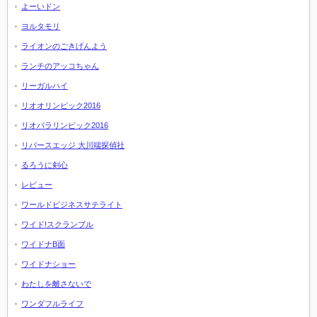
よーいドン
ヨルタモリ
ライオンのごきげんよう
ランチのアッコちゃん
リーガルハイ
リオオリンピック2016
リオパラリンピック2016
リバースエッジ 大川端探偵社
るろうに剣心
レビュー
ワールドビジネスサテライト
ワイド!スクランブル
ワイドナB面
ワイドナショー
わたしを離さないで
ワンダフルライフ