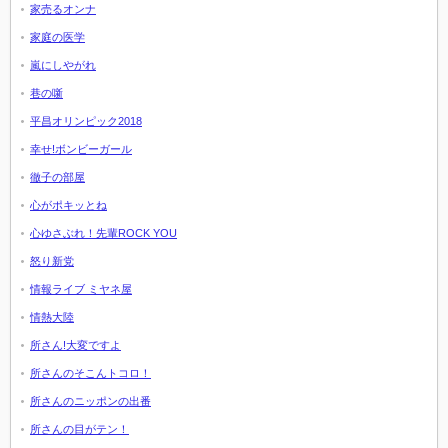
家売るオンナ
家庭の医学
嵐にしやがれ
巷の噺
平昌オリンピック2018
幸せ!ボンビーガール
徹子の部屋
心がポキッとね
心ゆさぶれ！先輩ROCK YOU
怒り新党
情報ライブ ミヤネ屋
情熱大陸
所さん!大変ですよ
所さんのそこんトコロ！
所さんのニッポンの出番
所さんの目がテン！