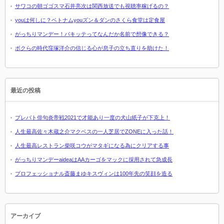
サワコの朝ゴゴスマ石井亮次は関西放送でも視聴率稼げるの？
youは何しに？ベトナムyouズン＆ダンのさくら食堂は定食屋
がっちりマンデー！パキッテってなんだか名前で想像できる？
ボクらの時代窪塚洋介の信じる心が息子の立ち直りを助けた！
最近の投稿
プレバト俳句炎帝戦2021で才能あり一度の犬山紙子が下克上！
人生最高佐々木蔵之介マクベスの一人芝居でZONEに入った話！
人生最高レストラン柴咲コウがマタギになる為にクリアする事
がっちりマンデーaideaはAAカーゴをマックに採用されて急成長
プロフェッショナル斎藤まゆキスヴィンは100年先の笑顔を造る
アーカイブ