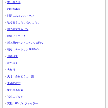
吉田鋼太郎
和風総本家
問題のあるレストラン
喰う寝るふたり 住むふたり
噂の東京マガジン
地味にスゴイ！
坂上忍のホントにすごい雑学2
報道ステーションSUNDAY
報道特集
夢の扉＋
大相撲
天才！志村どうぶつ園
奇跡の教室
嫌われる勇気
孤独のグルメ
実録！FBIプロファイラー