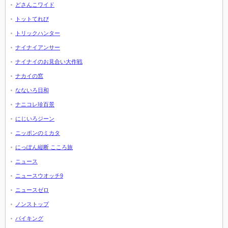
どさんこワイド
トットてれび
トリックハンター
ナイナイアンサー
ナイナイのお見合い大作戦
ナカイの窓
なないろ日和
ナニコレ珍百景
にじいろジーン
ニッポンのミカタ
にっぽん縦断 こころ旅
ニュース
ニュースウオッチ9
ニュースゼロ
ノンストップ
バイキング