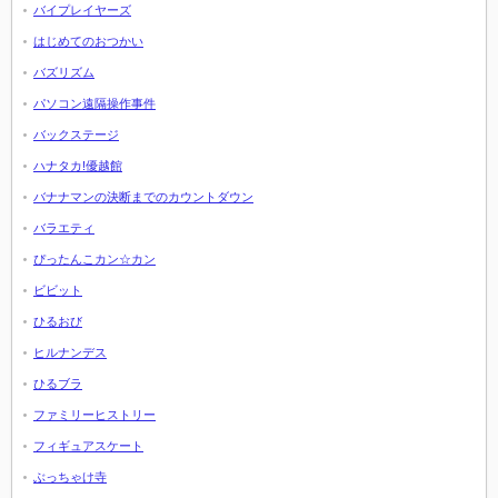
バイプレイヤーズ
はじめてのおつかい
バズリズム
パソコン遠隔操作事件
バックステージ
ハナタカ!優越館
バナナマンの決断までのカウントダウン
バラエティ
ぴったんこカン☆カン
ビビット
ひるおび
ヒルナンデス
ひるブラ
ファミリーヒストリー
フィギュアスケート
ぶっちゃけ寺