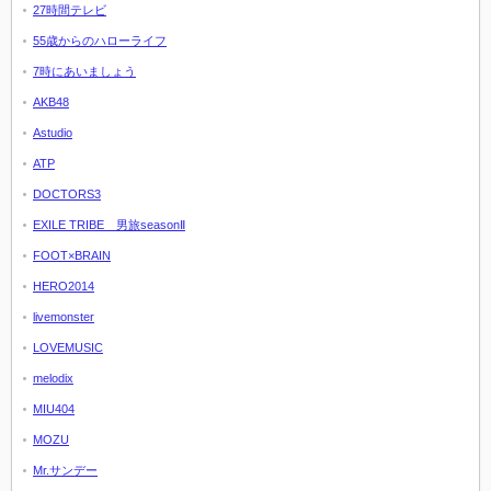
27時間テレビ
55歳からのハローライフ
7時にあいましょう
AKB48
Astudio
ATP
DOCTORS3
EXILE TRIBE 男旅seasonⅡ
FOOT×BRAIN
HERO2014
livemonster
LOVEMUSIC
melodix
MIU404
MOZU
Mr.サンデー