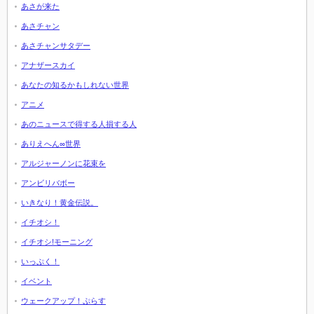
あさが来た
あさチャン
あさチャンサタデー
アナザースカイ
あなたの知るかもしれない世界
アニメ
あのニュースで得する人損する人
ありえへん∞世界
アルジャーノンに花束を
アンビリバボー
いきなり！黄金伝説。
イチオシ！
イチオシ!モーニング
いっぷく！
イベント
ウェークアップ！ぷらす