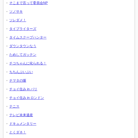
そこまで言って委員会NP
ソノサキ
ソレダメ！
タイプライターズ
タイムスクープハンター
ダウンタウンなう
ためしてガッテン
チコちゃんに叱られる！
ちちんぷいぷい
チマタの噺
チョイ住み in パリ
チョイ住み in ロンドン
テニス
テレビ未来遺産
ドキュメンタリー
とくダネ！