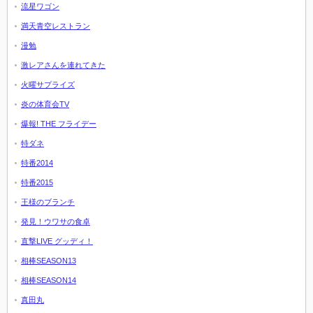
流星ワゴン
満天青空レストラン
漫勉
激レアさんを連れてきた
火曜サプライズ
炎の体育会TV
爆報! THE フライデー
特ダネ
特番2014
特番2015
王様のブランチ
発見！ウワサの食卓
直撃LIVE グッディ！
相棒SEASON13
相棒SEASON14
真田丸