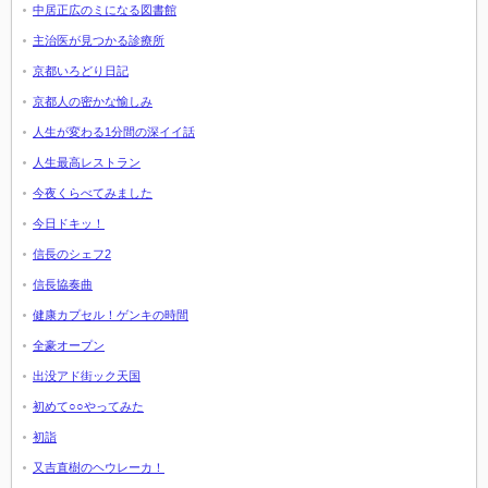
中居正広のミになる図書館
主治医が見つかる診療所
京都いろどり日記
京都人の密かな愉しみ
人生が変わる1分間の深イイ話
人生最高レストラン
今夜くらべてみました
今日ドキッ！
信長のシェフ2
信長協奏曲
健康カプセル！ゲンキの時間
全豪オープン
出没アド街ック天国
初めて○○やってみた
初詣
又吉直樹のヘウレーカ！