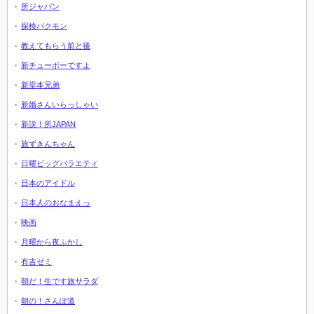
所ジャパン
探検バクモン
教えてもらう前と後
新チューボーですよ
新堂本兄弟
新婚さんいらっしゃい
新説！所JAPAN
旅ずきんちゃん
日曜ビッグバラエティ
日本のアイドル
日本人のおなまえっ
映画
月曜から夜ふかし
有吉ゼミ
朝だ！生です旅サラダ
朝の！さんぽ道