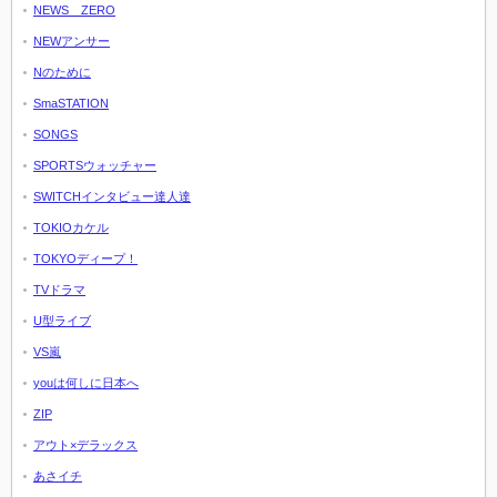
NEWS ZERO
NEWアンサー
Nのために
SmaSTATION
SONGS
SPORTSウォッチャー
SWITCHインタビュー達人達
TOKIOカケル
TOKYOディープ！
TVドラマ
U型ライブ
VS嵐
youは何しに日本へ
ZIP
アウト×デラックス
あさイチ