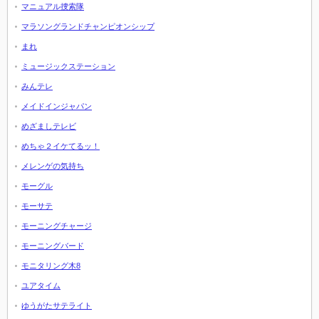
マニュアル捜索隊
マラソングランドチャンピオンシップ
まれ
ミュージックステーション
みんテレ
メイドインジャパン
めざましテレビ
めちゃ２イケてるッ！
メレンゲの気持ち
モーグル
モーサテ
モーニングチャージ
モーニングバード
モニタリング木8
ユアタイム
ゆうがたサテライト