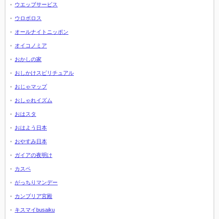
ウエッブサービス
ウロボロス
オールナイトニッポン
オイコノミア
おかしの家
おしかけスピリチュアル
おじゃマップ
おしゃれイズム
おはスタ
おはよう日本
おやすみ日本
ガイアの夜明け
カスペ
がっちりマンデー
カンブリア宮殿
キスマイbusaiku