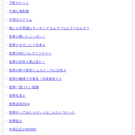
下町ロケット
不便な便利屋
不惑のスクラム
世にも不思議なランキング なんで？なんで？なんで？
世界が驚いたニッポン！
世界ナゼそこに？日本人
世界の何だコレ!?ミステリー
世界の日本人妻は見た！
世界の村で発見!こんなところに日本人
世界の秘境で大発見！日本食堂２０
世界一受けたい授業
世界丸見え
世界卓球2014
世界行ってみたらホントはこんなトコだった
世界陸上
中居正広のISORO