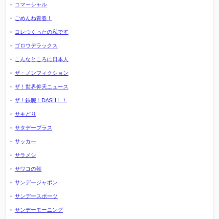
コマーシャル
ごめんね青春！
コレつくったの私です
ゴロウデラックス
こんなところに日本人
ザ・ノンフィクション
ザ！世界仰天ニュース
ザ！鉄腕！DASH！！
サキどり
サタデープラス
サッカー
サラメシ
サワコの朝
サンデージャポン
サンデースポーツ
サンデーモーニング