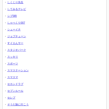
しくじり先生
してみるテレビ
シブ5時
しゃべくり007
シューイチ
ジョブチューン
すイエんサー
スタジオパーク
スッキリ
スポーツ
スマステーション
スマスマ
セカンドラブ
セブンルール
セレブ
そうだ旅に行こう