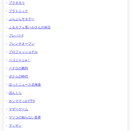
ブラタモリ
プラトニック
ぶらぶらサタデー
ふるカフェ系ハルさんの休日
プレバト!!
フレンチオープン
プロフェッショナル
ペコジャニ∞！
ペテロの葬列
ボクらの時代
ほっとニュース北海道
ぼんくら
ホンマでっか!?TV
マザーゲーム
マツコの知らない世界
マッサン