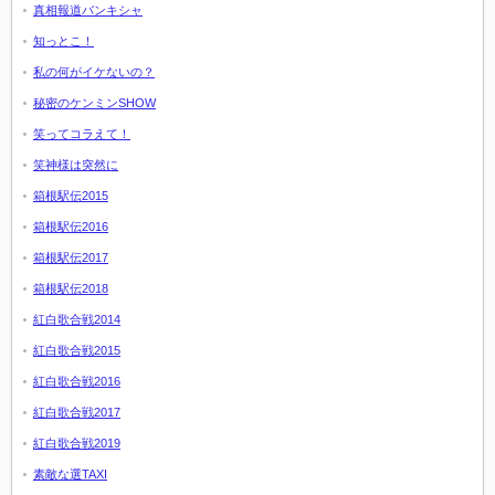
真相報道バンキシャ
知っとこ！
私の何がイケないの？
秘密のケンミンSHOW
笑ってコラえて！
笑神様は突然に
箱根駅伝2015
箱根駅伝2016
箱根駅伝2017
箱根駅伝2018
紅白歌合戦2014
紅白歌合戦2015
紅白歌合戦2016
紅白歌合戦2017
紅白歌合戦2019
素敵な選TAXI