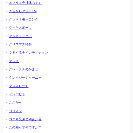
きょうは会社休みます
きらきらアフロTM
グッド！モーニング
グッとスポーツ
グッとラック！
クリスマス特番
ぐるぐるナインティナイン
グルメ
グレーテルのかまど
クレイジージャーニー
クロスロード
ゲンバビト
ここから
ゴゴスマ
コタキ兄弟と四苦八苦
この差って何ですか？