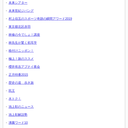
未来シアター
未来世紀ジパング
村上信五のスポーツ奇跡の瞬間アワード2019
東京都北区赤羽
林修の今でしょ！講座
林先生が驚く初耳学
格付けニッポン！
極上！旅のススメ
櫻井有吉アブナイ夜会
正月特番2015
歴史の道 歩き旅
民王
水トク！
池上彰のニュース
池上彰解説塾
沸騰ワード10