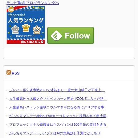
テレビ番組 ブログランキングへ
RSS
プレバト俳句炎帝戦2021で才能あり一度の犬山紙子が下克上！
人生最高佐々木蔵之介マクベスの一人芝居でZONEに入った話！
人生最高レストラン柴咲コウがマタギになる為にクリアする事
がっちりマンデーaideaはAAカーゴをマックに採用されて急成長
プロフェッショナル斎藤まゆキスヴィンは100年先の笑顔を造る
がっちりマンデー！シノプスはAIの惣菜割引予測でがっちり