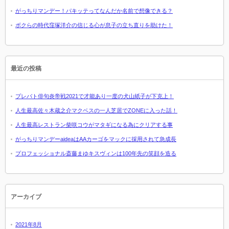
がっちりマンデー！パキッテってなんだか名前で想像できる？
ボクらの時代窪塚洋介の信じる心が息子の立ち直りを助けた！
最近の投稿
プレバト俳句炎帝戦2021で才能あり一度の犬山紙子が下克上！
人生最高佐々木蔵之介マクベスの一人芝居でZONEに入った話！
人生最高レストラン柴咲コウがマタギになる為にクリアする事
がっちりマンデーaideaはAAカーゴをマックに採用されて急成長
プロフェッショナル斎藤まゆキスヴィンは100年先の笑顔を造る
アーカイブ
2021年8月