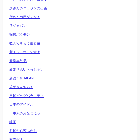
所さんのニッポンの出番
所さんの目がテン！
所ジャパン
探検バクモン
教えてもらう前と後
新チューボーですよ
新堂本兄弟
新婚さんいらっしゃい
新説！所JAPAN
旅ずきんちゃん
日曜ビッグバラエティ
日本のアイドル
日本人のおなまえっ
映画
月曜から夜ふかし
有吉ゼミ