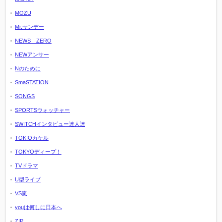
MOZU
Mr.サンデー
NEWS ZERO
NEWアンサー
Nのために
SmaSTATION
SONGS
SPORTSウォッチャー
SWITCHインタビュー達人達
TOKIOカケル
TOKYOディープ！
TVドラマ
U型ライブ
VS嵐
youは何しに日本へ
ZIP