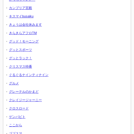
カンブリア宮殿
キスマイbusaiku
きょうは会社休みます
きらきらアフロTM
グッド！モーニング
グッとスポーツ
グッとラック！
クリスマス特番
ぐるぐるナインティナイン
グルメ
グレーテルのかまど
クレイジージャーニー
クロスロード
ゲンバビト
ここから
ゴゴスマ