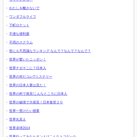
わたしを離さないで
ワンダフルライフ
下町ロケット
不便な便利屋
不惑のスクラム
世にも不思議なランキング なんで？なんで？なんで？
世界が驚いたニッポン！
世界ナゼそこに？日本人
世界の何だコレ!?ミステリー
世界の日本人妻は見た！
世界の村で発見!こんなところに日本人
世界の秘境で大発見！日本食堂２０
世界一受けたい授業
世界丸見え
世界卓球2014
世界行ってみたらホントはこんなトコだった