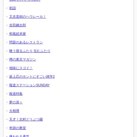
初詣
又吉直樹のヘウレーカ！
吉田鋼太郎
和風総本家
問題のあるレストラン
喰う寝るふたり 住むふたり
噂の東京マガジン
地味にスゴイ！
坂上忍のホントにすごい雑学2
報道ステーションSUNDAY
報道特集
夢の扉＋
大相撲
天才！志村どうぶつ園
奇跡の教室
嫌われる勇気