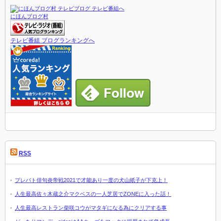
にほんブログ村
テレビ番組 ブログランキングへ
RSS
プレバト俳句炎帝戦2021で才能あり一度の犬山紙子が下克上！
人生最高佐々木蔵之介マクベスの一人芝居でZONEに入った話！
人生最高レストラン柴咲コウがマタギになる為にクリアする事