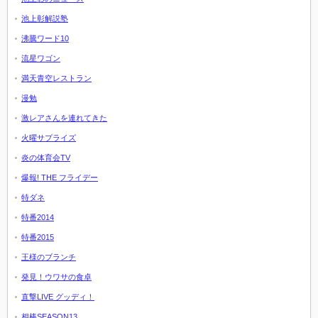
池上彰解説塾
沸騰ワード10
流星ワゴン
満天青空レストラン
漫勉
激レアさんを連れてきた
火曜サプライズ
炎の体育会TV
爆報! THE フライデー
特ダネ
特番2014
特番2015
王様のブランチ
発見！ウワサの食卓
直撃LIVE グッディ！
相棒SEASON13