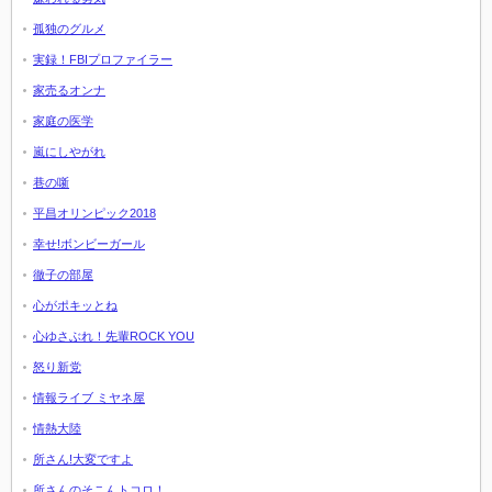
孤独のグルメ
実録！FBIプロファイラー
家売るオンナ
家庭の医学
嵐にしやがれ
巷の噺
平昌オリンピック2018
幸せ!ボンビーガール
徹子の部屋
心がポキッとね
心ゆさぶれ！先輩ROCK YOU
怒り新党
情報ライブ ミヤネ屋
情熱大陸
所さん!大変ですよ
所さんのそこんトコロ！