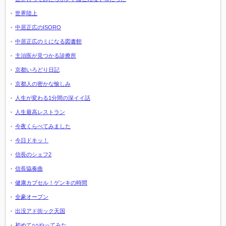
世界陸上
中居正広のISORO
中居正広のミになる図書館
主治医が見つかる診療所
京都いろどり日記
京都人の密かな愉しみ
人生が変わる1分間の深イイ話
人生最高レストラン
今夜くらべてみました
今日ドキッ！
信長のシェフ2
信長協奏曲
健康カプセル！ゲンキの時間
全豪オープン
出没アド街ック天国
初めて○○やってみた