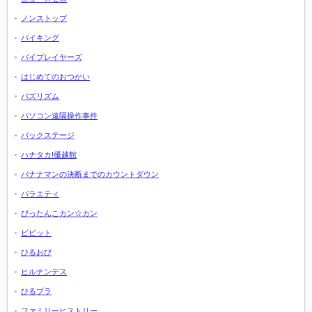
ノンストップ
バイキング
バイプレイヤーズ
はじめてのおつかい
バズリズム
パソコン遠隔操作事件
バックステージ
ハナタカ!優越館
バナナマンの決断までのカウントダウン
バラエティ
ぴったんこカン☆カン
ビビット
ひるおび
ヒルナンデス
ひるブラ
ファミリーヒストリー