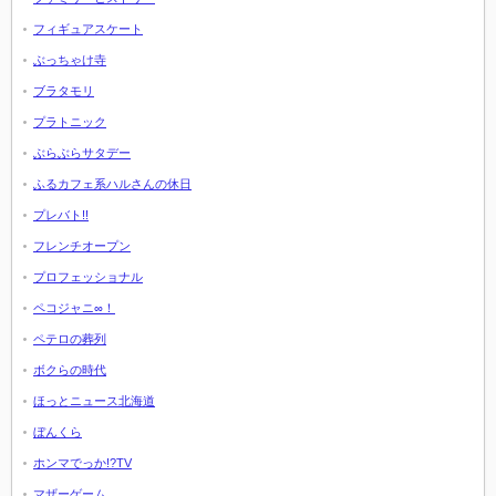
フィギュアスケート
ぶっちゃけ寺
ブラタモリ
プラトニック
ぶらぶらサタデー
ふるカフェ系ハルさんの休日
プレバト!!
フレンチオープン
プロフェッショナル
ペコジャニ∞！
ペテロの葬列
ボクらの時代
ほっとニュース北海道
ぼんくら
ホンマでっか!?TV
マザーゲーム