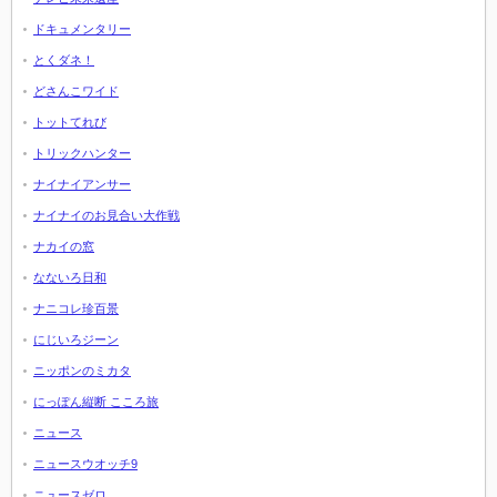
ドキュメンタリー
とくダネ！
どさんこワイド
トットてれび
トリックハンター
ナイナイアンサー
ナイナイのお見合い大作戦
ナカイの窓
なないろ日和
ナニコレ珍百景
にじいろジーン
ニッポンのミカタ
にっぽん縦断 こころ旅
ニュース
ニュースウオッチ9
ニュースゼロ