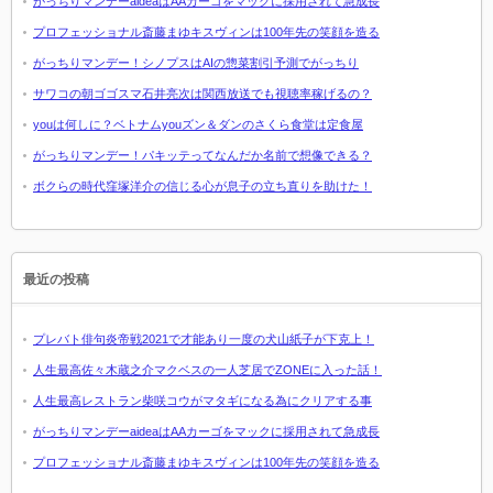
がっちりマンデーaideaはAAカーゴをマックに採用されて急成長
プロフェッショナル斎藤まゆキスヴィンは100年先の笑顔を造る
がっちりマンデー！シノプスはAIの惣菜割引予測でがっちり
サワコの朝ゴゴスマ石井亮次は関西放送でも視聴率稼げるの？
youは何しに？ベトナムyouズン＆ダンのさくら食堂は定食屋
がっちりマンデー！パキッテってなんだか名前で想像できる？
ボクらの時代窪塚洋介の信じる心が息子の立ち直りを助けた！
最近の投稿
プレバト俳句炎帝戦2021で才能あり一度の犬山紙子が下克上！
人生最高佐々木蔵之介マクベスの一人芝居でZONEに入った話！
人生最高レストラン柴咲コウがマタギになる為にクリアする事
がっちりマンデーaideaはAAカーゴをマックに採用されて急成長
プロフェッショナル斎藤まゆキスヴィンは100年先の笑顔を造る