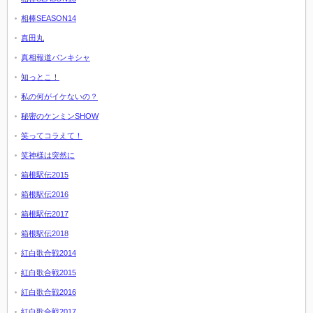
相棒SEASON14
真田丸
真相報道バンキシャ
知っとこ！
私の何がイケないの？
秘密のケンミンSHOW
笑ってコラえて！
笑神様は突然に
箱根駅伝2015
箱根駅伝2016
箱根駅伝2017
箱根駅伝2018
紅白歌合戦2014
紅白歌合戦2015
紅白歌合戦2016
紅白歌合戦2017