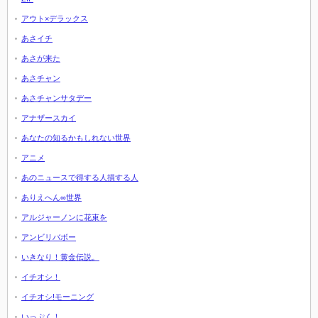
アウト×デラックス
あさイチ
あさが来た
あさチャン
あさチャンサタデー
アナザースカイ
あなたの知るかもしれない世界
アニメ
あのニュースで得する人損する人
ありえへん∞世界
アルジャーノンに花束を
アンビリバボー
いきなり！黄金伝説。
イチオシ！
イチオシ!モーニング
いっぷく！