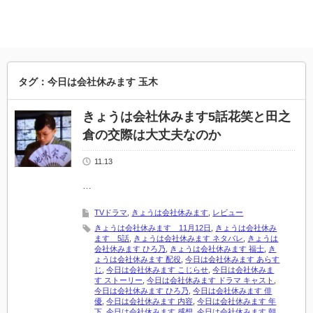
タグ：今日は会社休みます 玉木
きょうは会社休みます5話花笑と田之
倉の交際は大丈夫なのか
11.13
…
TVドラマ
,
きょうは会社休みます
,
レビュー
きょうは会社休みます 11月12日
,
きょうは会社休み
ます 5話
,
きょうは会社休みます ネタバレ
,
きょうは
会社休みます ひろ乃
,
きょうは会社休みます 福士
,
き
ょうは会社休みます 配役
,
今日は会社休みます あらす
じ
,
今日は会社休みます こじらせ
,
今日は会社休みま
す ストーリー
,
今日は会社休みます ドラマ キャスト
,
今日は会社休みます ひろ乃
,
今日は会社休みます 俳
優
,
今日は会社休みます 内容
,
今日は会社休みます 年
下
,
今日は会社休みます 感想
,
今日は会社休みます 朝