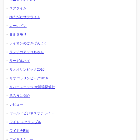
ユアタイム
ゆうがたサテライト
よーいドン
ヨルタモリ
ライオンのごきげんよう
ランチのアッコちゃん
リーガルハイ
リオオリンピック2016
リオパラリンピック2016
リバースエッジ 大川端探偵社
るろうに剣心
レビュー
ワールドビジネスサテライト
ワイド!スクランブル
ワイドナB面
ワイドナショー