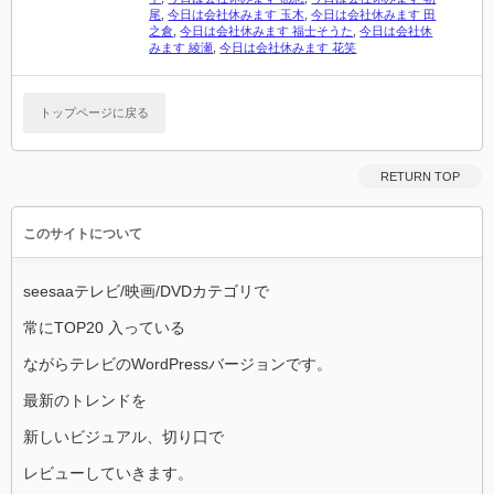
尾
,
今日は会社休みます 玉木
,
今日は会社休みます 田
之倉
,
今日は会社休みます 福士そうた
,
今日は会社休
みます 綾瀬
,
今日は会社休みます 花笑
トップページに戻る
RETURN TOP
このサイトについて
seesaaテレビ/映画/DVDカテゴリで
常にTOP20 入っている
ながらテレビのWordPressバージョンです。
最新のトレンドを
新しいビジュアル、切り口で
レビューしていきます。