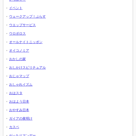
イベント
ウェークアップ！ぷらす
ウエッブサービス
ウロボロス
オールナイトニッポン
オイコノミア
おかしの家
おしかけスピリチュアル
おじゃマップ
おしゃれイズム
おはスタ
おはよう日本
おやすみ日本
ガイアの夜明け
カスペ
がっちりマンデー