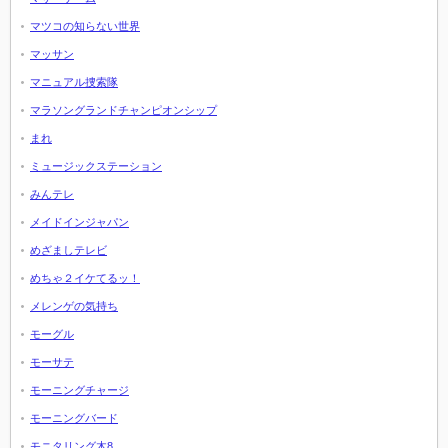
マツコの知らない世界
マッサン
マニュアル捜索隊
マラソングランドチャンピオンシップ
まれ
ミュージックステーション
みんテレ
メイドインジャパン
めざましテレビ
めちゃ２イケてるッ！
メレンゲの気持ち
モーグル
モーサテ
モーニングチャージ
モーニングバード
モニタリング木8