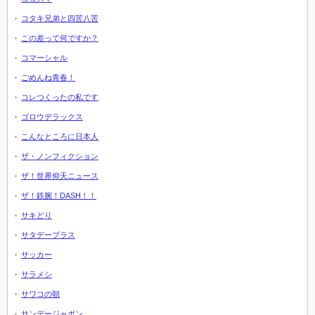
コタキ兄弟と四苦八苦
この差って何ですか？
コマーシャル
ごめんね青春！
コレつくったの私です
ゴロウデラックス
こんなところに日本人
ザ・ノンフィクション
ザ！世界仰天ニュース
ザ！鉄腕！DASH！！
サキどり
サタデープラス
サッカー
サラメシ
サワコの朝
サンデージャポン