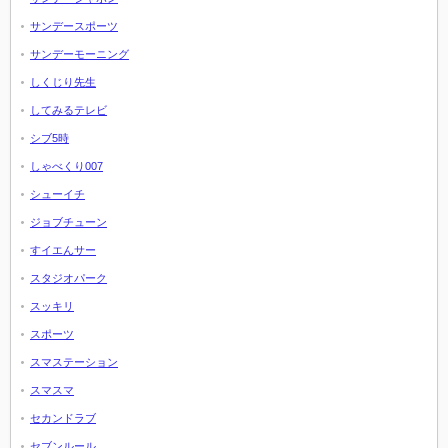
サンデースポーツ
サンデーモーニング
しくじり先生
してみるテレビ
シブ5時
しゃべくり007
シューイチ
ジョブチューン
すイエんサー
スタジオパーク
スッキリ
スポーツ
スマステーション
スマスマ
セカンドラブ
セブンルール