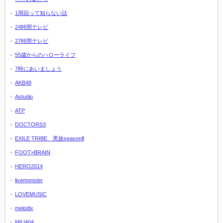
1周回って知らない話
24時間テレビ
27時間テレビ
55歳からのハローライフ
7時にあいましょう
AKB48
Astudio
ATP
DOCTORS3
EXILE TRIBE 男旅seasonⅡ
FOOT×BRAIN
HERO2014
livemonster
LOVEMUSIC
melodix
MIU404