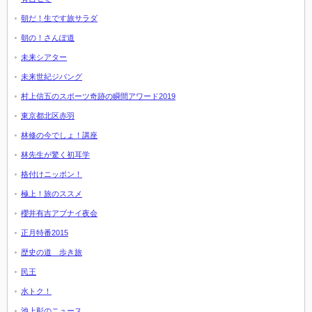
朝だ！生です旅サラダ
朝の！さんぽ道
未来シアター
未来世紀ジパング
村上信五のスポーツ奇跡の瞬間アワード2019
東京都北区赤羽
林修の今でしょ！講座
林先生が驚く初耳学
格付けニッポン！
極上！旅のススメ
櫻井有吉アブナイ夜会
正月特番2015
歴史の道 歩き旅
民王
水トク！
池上彰のニュース