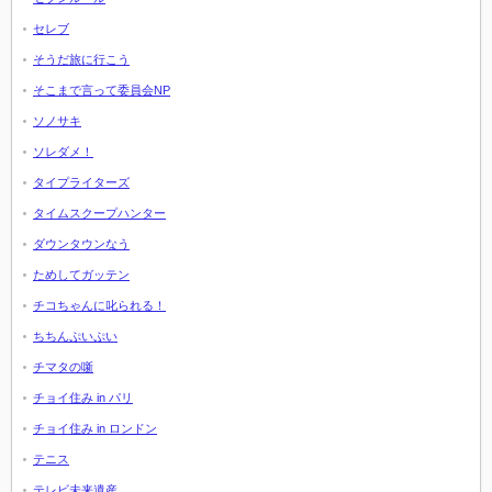
セレブ
そうだ旅に行こう
そこまで言って委員会NP
ソノサキ
ソレダメ！
タイプライターズ
タイムスクープハンター
ダウンタウンなう
ためしてガッテン
チコちゃんに叱られる！
ちちんぷいぷい
チマタの噺
チョイ住み in パリ
チョイ住み in ロンドン
テニス
テレビ未来遺産