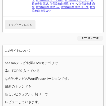
マ
,
信長協奏曲 ドラマ 感想
,
信長協奏曲 レビュー
,
信
長協奏曲 五話
,
信長協奏曲 帰蝶 ドラマ
,
信長協奏曲 恋
愛
,
信長協奏曲 感想 5話
,
信長協奏曲 感想 ドラマ
,
信長
協奏曲 柴咲コウ
トップページに戻る
RETURN TOP
このサイトについて
seesaaテレビ/映画/DVDカテゴリで
常にTOP20 入っている
ながらテレビのWordPressバージョンです。
最新のトレンドを
新しいビジュアル、切り口で
レビューしていきます。