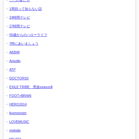
〇〇の妻たち
1周回って知らない話
24時間テレビ
27時間テレビ
55歳からのハローライフ
7時にあいましょう
AKB48
Astudio
ATP
DOCTORS3
EXILE TRIBE 男旅seasonⅡ
FOOT×BRAIN
HERO2014
livemonster
LOVEMUSIC
melodix