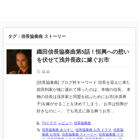
タグ：信長協奏曲 ストーリー
織田信長協奏曲第5話！恒興への想い
を伏せて浅井長政に嫁ぐお市
11.11
[信長協奏曲] ブログ村キーワード 信長を迎えに来た
前田利家が城に連れて帰ったのは、本物の信長。 本
物の信長は浅井家と同盟を結ぶためにお市(水原希
子)を嫁がせることを決めてしまう。 お市は恒興が
好きなのに～。 でも気丈に振る舞うお市…
TVドラマ
,
レビュー
,
信長協奏曲
信長協奏曲 あらすじ
,
信長協奏曲 お市 ドラマ
,
信長協
奏曲 お市役
,
信長協奏曲 ストーリー
,
信長協奏曲 ドラ