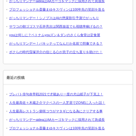
がっちりマンデーaideaはAAカーゴをマックに採用されて急成長
プロフェッショナル斎藤まゆキスヴィンは100年先の笑顔を造る
がっちりマンデー！シノプスはAIの惣菜割引予測でがっちり
サワコの朝ゴゴスマ石井亮次は関西放送でも視聴率稼げるの？
youは何しに？ベトナムyouズン＆ダンのさくら食堂は定食屋
がっちりマンデー！パキッテってなんだか名前で想像できる？
ボクらの時代窪塚洋介の信じる心が息子の立ち直りを助けた！
最近の投稿
プレバト俳句炎帝戦2021で才能あり一度の犬山紙子が下克上！
人生最高佐々木蔵之介マクベスの一人芝居でZONEに入った話！
人生最高レストラン柴咲コウがマタギになる為にクリアする事
がっちりマンデーaideaはAAカーゴをマックに採用されて急成長
プロフェッショナル斎藤まゆキスヴィンは100年先の笑顔を造る