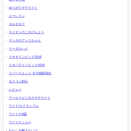
ゆうがたサテライト
よーいドン
ヨルタモリ
ライオンのごきげんよう
ランチのアッコちゃん
リーガルハイ
リオオリンピック2016
リオパラリンピック2016
リバースエッジ 大川端探偵社
るろうに剣心
レビュー
ワールドビジネスサテライト
ワイド!スクランブル
ワイドナB面
ワイドナショー
わたしを離さないで