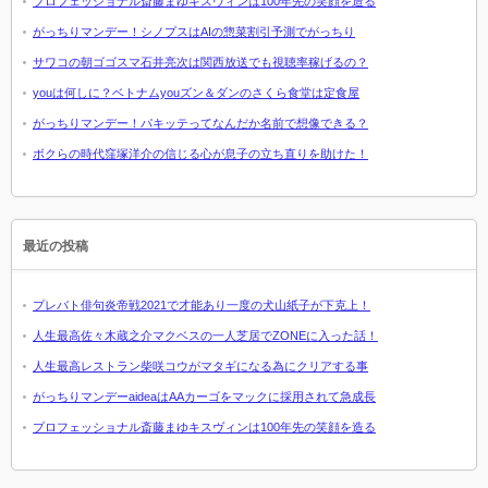
プロフェッショナル斎藤まゆキスヴィンは100年先の笑顔を造る
がっちりマンデー！シノプスはAIの惣菜割引予測でがっちり
サワコの朝ゴゴスマ石井亮次は関西放送でも視聴率稼げるの？
youは何しに？ベトナムyouズン＆ダンのさくら食堂は定食屋
がっちりマンデー！パキッテってなんだか名前で想像できる？
ボクらの時代窪塚洋介の信じる心が息子の立ち直りを助けた！
最近の投稿
プレバト俳句炎帝戦2021で才能あり一度の犬山紙子が下克上！
人生最高佐々木蔵之介マクベスの一人芝居でZONEに入った話！
人生最高レストラン柴咲コウがマタギになる為にクリアする事
がっちりマンデーaideaはAAカーゴをマックに採用されて急成長
プロフェッショナル斎藤まゆキスヴィンは100年先の笑顔を造る