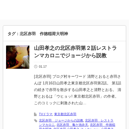
タグ：北区赤羽 作徳稲荷大明神
山田孝之の北区赤羽第２話レストラ
ンマカロニでジョージから説教
01.17
[北区赤羽] ブログ村キーワード 清野とおると赤羽さ
んぽ 1月16日山田孝之東京都北区赤羽第2話。 第1話
の続きで赤羽を散歩する山田孝之と清野とおる。 清
野とおるは「ウヒョッ! 東京都北区赤羽」の作者。
このコミックに刺激された山…
TVドラマ
,
東京都北区赤羽
北区赤羽 ジョージからの説教
,
北区赤羽 レストラ
ンマカロニ
,
北区赤羽 亀ケ池弁天
,
北区赤羽 作徳稲