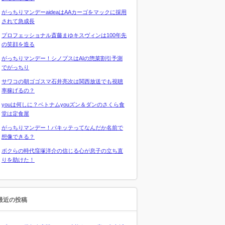
がっちりマンデーaideaはAAカーゴをマックに採用
されて急成長
プロフェッショナル斎藤まゆキスヴィンは100年先
の笑顔を造る
がっちりマンデー！シノプスはAIの惣菜割引予測
でがっちり
サワコの朝ゴゴスマ石井亮次は関西放送でも視聴
率稼げるの？
youは何しに？ベトナムyouズン＆ダンのさくら食
堂は定食屋
がっちりマンデー！パキッテってなんだか名前で
想像できる？
ボクらの時代窪塚洋介の信じる心が息子の立ち直
りを助けた！
最近の投稿