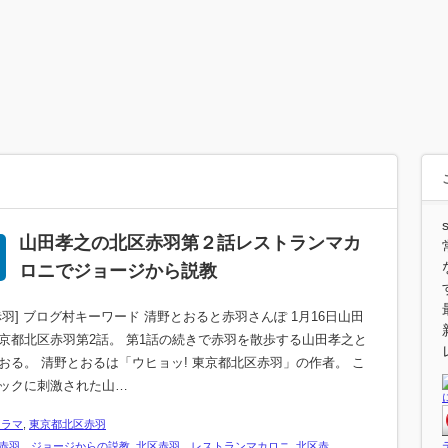
山田孝之の北区赤羽第２話レストランマカ
ロニでジョージから説教
赤羽] ブログ村キーワード 清野とおると赤羽さんぽ 1月16日山田
京都北区赤羽第2話。 第1話の続きで赤羽を散歩する山田孝之と
おる。 清野とおるは「ウヒョッ! 東京都北区赤羽」の作者。 こ
ックに刺激された山…
ドラマ
,
東京都北区赤羽
赤羽 ジョージからの説教
,
北区赤羽 レストランマカロニ
,
北区赤