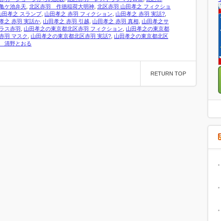
亀ケ池弁天
,
北区赤羽 作徳稲荷大明神
,
北区赤羽 山田孝之 フィクショ
山田孝之 スランプ
,
山田孝之 赤羽 フィクション
,
山田孝之 赤羽 実話?
,
孝之 赤羽 実話か
,
山田孝之 赤羽 引越
,
山田孝之 赤羽 真相
,
山田孝之サ
ラス赤羽
,
山田孝之の東京都北区赤羽 フィクション
,
山田孝之の東京都
赤羽 マスク
,
山田孝之の東京都北区赤羽 実話?
,
山田孝之の東京都北区
 清野とおる
RETURN TOP