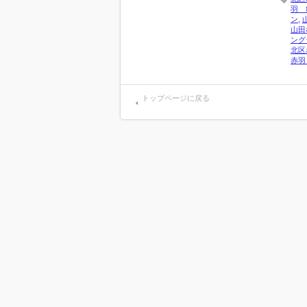
羽 
ン
,
山田
ング
北区
赤羽
トップページに戻る