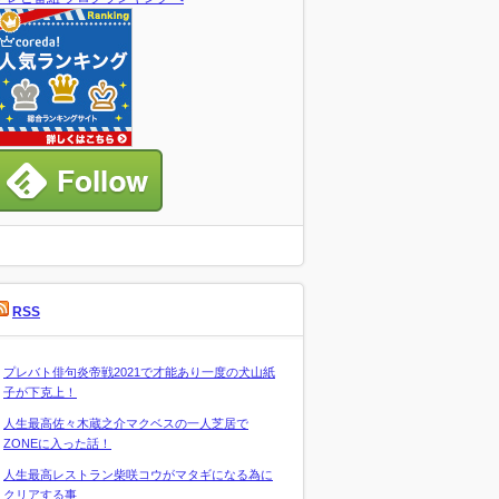
RSS
プレバト俳句炎帝戦2021で才能あり一度の犬山紙
子が下克上！
人生最高佐々木蔵之介マクベスの一人芝居で
ZONEに入った話！
人生最高レストラン柴咲コウがマタギになる為に
クリアする事