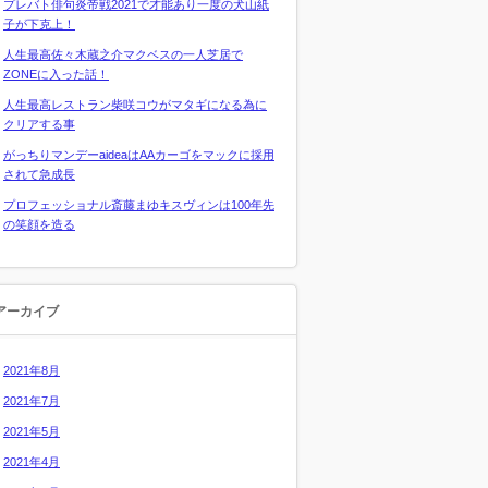
プレバト俳句炎帝戦2021で才能あり一度の犬山紙
子が下克上！
人生最高佐々木蔵之介マクベスの一人芝居で
ZONEに入った話！
人生最高レストラン柴咲コウがマタギになる為に
クリアする事
がっちりマンデーaideaはAAカーゴをマックに採用
されて急成長
プロフェッショナル斎藤まゆキスヴィンは100年先
の笑顔を造る
アーカイブ
2021年8月
2021年7月
2021年5月
2021年4月