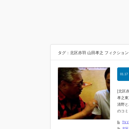
タグ：北区赤羽 山田孝之 フィクション
01.17
[北区
孝之東
清野と
のコミ
TV
北区