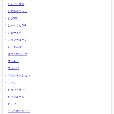
しくじり先生
してみるテレビ
シブ5時
しゃべくり007
シューイチ
ジョブチューン
すイエんサー
スタジオパーク
スッキリ
スポーツ
スマステーション
スマスマ
セカンドラブ
セブンルール
セレブ
そうだ旅に行こう