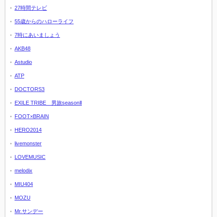
27時間テレビ
55歳からのハローライフ
7時にあいましょう
AKB48
Astudio
ATP
DOCTORS3
EXILE TRIBE 男旅seasonⅡ
FOOT×BRAIN
HERO2014
livemonster
LOVEMUSIC
melodix
MIU404
MOZU
Mr.サンデー