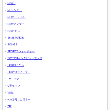
MOZU
Mr.サンデー
NEWS ZERO
NEWアンサー
Nのために
SmaSTATION
SONGS
SPORTSウォッチャー
SWITCHインタビュー達人達
TOKIOカケル
TOKYOディープ！
TVドラマ
U型ライブ
VS嵐
youは何しに日本へ
ZIP