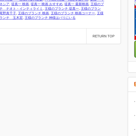
ネシア
,
堤真一 映画
,
堤真一 映画 おすすめ
,
堤真一 最新映画
,
王様のブ
チ ナオト・インティライミ
,
王様のブランチ 堤真一
,
王様のブラン
尾野真千子
,
王様のブランチ 映画
,
王様のブランチ 映画コーナー
,
王様
ランチ 玉木宏
,
王様のブランチ 神様はバリにいる
RETURN TOP