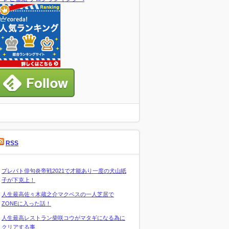
RSS
プレバト俳句炎帝戦2021で才能あり一度の犬山紙
子が下克上！
人生最高佐々木蔵之介マクベスの一人芝居で
ZONEに入った話！
人生最高レストラン柴咲コウがマタギになる為に
クリアする事