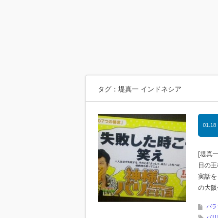
タグ：堤真一 インドネシア
01.18
[堤真
日の王
実話を
の大阪
バラ
バリ