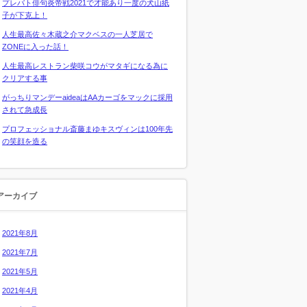
プレバト俳句炎帝戦2021で才能あり一度の犬山紙
子が下克上！
人生最高佐々木蔵之介マクベスの一人芝居で
ZONEに入った話！
人生最高レストラン柴咲コウがマタギになる為に
クリアする事
がっちりマンデーaideaはAAカーゴをマックに採用
されて急成長
プロフェッショナル斎藤まゆキスヴィンは100年先
の笑顔を造る
アーカイブ
2021年8月
2021年7月
2021年5月
2021年4月