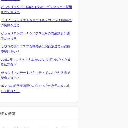
がっちりマンデーaideaはAAカーゴをマックに採用
されて急成長
プロフェッショナル斎藤まゆキスヴィンは100年先
の笑顔を造る
がっちりマンデー！シノプスはAIの惣菜割引予測
でがっちり
サワコの朝ゴゴスマ石井亮次は関西放送でも視聴
率稼げるの？
youは何しに？ベトナムyouズン＆ダンのさくら食
堂は定食屋
がっちりマンデー！パキッテってなんだか名前で
想像できる？
ボクらの時代窪塚洋介の信じる心が息子の立ち直
りを助けた！
最近の投稿