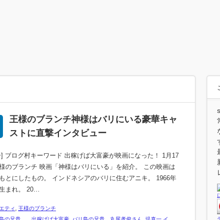
王様のブランチ神様はバリにいる豪華キャ
ストに直撃インタビュー
一] ブログ村キーワード 出稼げば大富豪が映画になった！ 1月17
様のブランチ 映画「神様はバリにいる」を紹介。 この映画は
もとにしたもの。 インドネシアのバリに住むアニキ。 1966年
生まれ。 20…
エティ
,
王様のブランチ
島の兄貴 出稼げば大富豪
,
バリ島の兄貴 丸尾孝俊さん
,
堤真一 イ