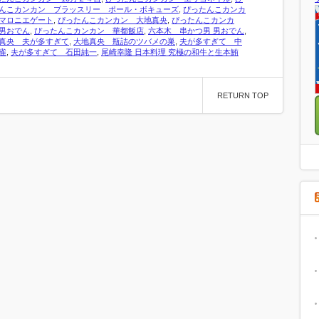
んこカンカン ブラッスリー ポール・ボキューズ
,
ぴったんこカンカ
マロニエゲート
,
ぴったんこカンカン 大地真央
,
ぴったんこカンカ
男おでん
,
ぴったんこカンカン 華都飯店
,
六本木 串かつ男 男おでん
,
真央 夫が多すぎて
,
大地真央 瓶詰のツバメの巣
,
夫が多すぎて 中
雀
,
夫が多すぎて 石田純一
,
尾崎幸隆 日本料理 究極の和牛と生本鮪
RETURN TOP