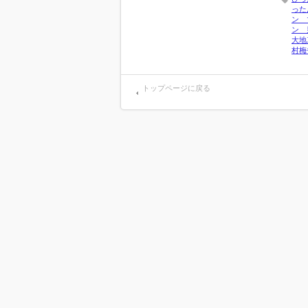
った
ン 
ン 
大地
村梅
トップページに戻る