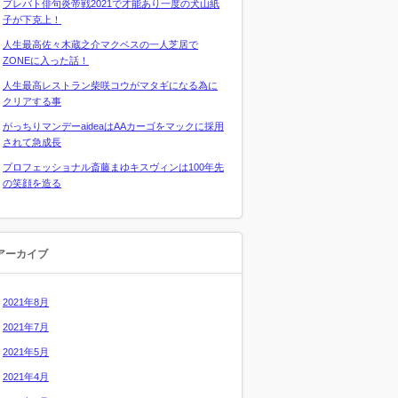
プレバト俳句炎帝戦2021で才能あり一度の犬山紙
子が下克上！
人生最高佐々木蔵之介マクベスの一人芝居で
ZONEに入った話！
人生最高レストラン柴咲コウがマタギになる為に
クリアする事
がっちりマンデーaideaはAAカーゴをマックに採用
されて急成長
プロフェッショナル斎藤まゆキスヴィンは100年先
の笑顔を造る
アーカイブ
2021年8月
2021年7月
2021年5月
2021年4月