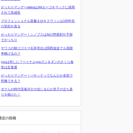
がっちりマンデーaideaはAAカーゴをマックに採用
されて急成長
プロフェッショナル斎藤まゆキスヴィンは100年先
の笑顔を造る
がっちりマンデー！シノプスはAIの惣菜割引予測
でがっちり
サワコの朝ゴゴスマ石井亮次は関西放送でも視聴
率稼げるの？
youは何しに？ベトナムyouズン＆ダンのさくら食
堂は定食屋
がっちりマンデー！パキッテってなんだか名前で
想像できる？
ボクらの時代窪塚洋介の信じる心が息子の立ち直
りを助けた！
最近の投稿