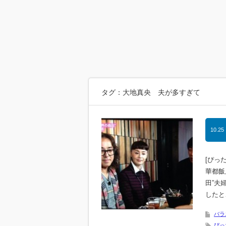
タグ：大地真央 夫が多すぎて
10.25
[ぴっ
華都飯店
田”夫
したと
バラ
ぴっ