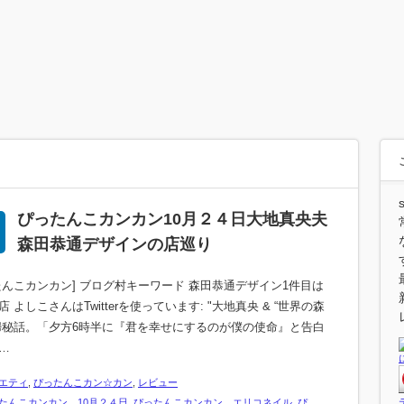
ぴったんこカンカン10月２４日大地真央夫
森田恭通デザインの店巡り
たんこカンカン] ブログ村キーワード 森田恭通デザイン1件目は
 よしこさんはTwitterを使っています: "大地真央 & “世界の森
婦秘話。「夕方6時半に『君を幸せにするのが僕の使命』と告白
…
エティ
,
ぴったんこカン☆カン
,
レビュー
たんこカンカン 10月２４日
,
ぴったんこカンカン エリコネイル
,
ぴ