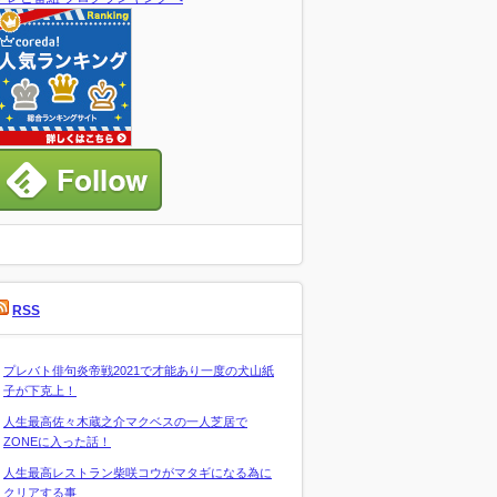
RSS
プレバト俳句炎帝戦2021で才能あり一度の犬山紙
子が下克上！
人生最高佐々木蔵之介マクベスの一人芝居で
ZONEに入った話！
人生最高レストラン柴咲コウがマタギになる為に
クリアする事