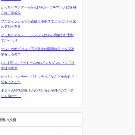
がっちりマンデーaideaはAAカーゴをマックに採用
されて急成長
プロフェッショナル斎藤まゆキスヴィンは100年先
の笑顔を造る
がっちりマンデー！シノプスはAIの惣菜割引予測
でがっちり
サワコの朝ゴゴスマ石井亮次は関西放送でも視聴
率稼げるの？
youは何しに？ベトナムyouズン＆ダンのさくら食
堂は定食屋
がっちりマンデー！パキッテってなんだか名前で
想像できる？
ボクらの時代窪塚洋介の信じる心が息子の立ち直
りを助けた！
最近の投稿