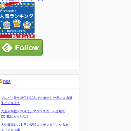
RSS
プレバト俳句炎帝戦2021で才能あり一度の犬山紙
子が下克上！
人生最高佐々木蔵之介マクベスの一人芝居で
ZONEに入った話！
人生最高レストラン柴咲コウがマタギになる為に
クリアする事