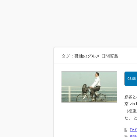
タグ：孤独のグルメ 日間賀島
08.08
顧客と
京 v
（松重
た。 
TV
孤独