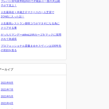
プレバト俳句炎帝戦2021で才能あり一度の犬山紙
子が下克上！
人生最高佐々木蔵之介マクベスの一人芝居で
ZONEに入った話！
人生最高レストラン柴咲コウがマタギになる為に
クリアする事
がっちりマンデーaideaはAAカーゴをマックに採用
されて急成長
プロフェッショナル斎藤まゆキスヴィンは100年先
の笑顔を造る
アーカイブ
2021年8月
2021年7月
2021年5月
2021年4月