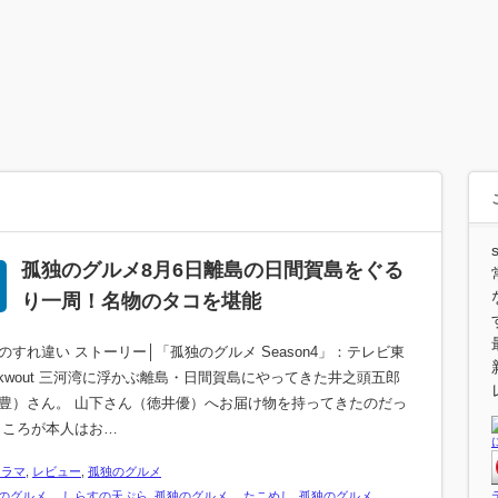
孤独のグルメ8月6日離島の日間賀島をぐる
り一周！名物のタコを堪能
のすれ違い ストーリー│「孤独のグルメ Season4」：テレビ東
ia kwout 三河湾に浮かぶ離島・日間賀島にやってきた井之頭五郎
豊）さん。 山下さん（徳井優）へお届け物を持ってきたのだっ
ところが本人はお…
ドラマ
,
レビュー
,
孤独のグルメ
のグルメ しらすの天ぷら
,
孤独のグルメ たこめし
,
孤独のグルメ