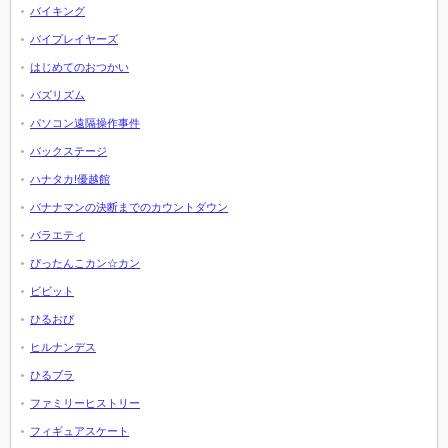
バイキング
バイプレイヤーズ
はじめてのおつかい
バズリズム
パソコン遠隔操作事件
バックステージ
ハナタカ!優越館
バナナマンの決断までのカウントダウン
バラエティ
ぴったんこカン☆カン
ビビット
ひるおび
ヒルナンデス
ひるブラ
ファミリーヒストリー
フィギュアスケート