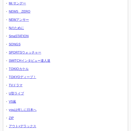
Mr.サンデー
NEWS ZERO
NEWアンサー
Nのために
SmaSTATION
SONGS
SPORTSウォッチャー
SWITCHインタビュー達人達
TOKIOカケル
TOKYOディープ！
TVドラマ
U型ライブ
VS嵐
youは何しに日本へ
ZIP
アウト×デラックス