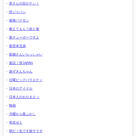
所さんの目がテン！
所ジャパン
探検バクモン
教えてもらう前と後
新チューボーですよ
新堂本兄弟
新婚さんいらっしゃい
新説！所JAPAN
旅ずきんちゃん
日曜ビッグバラエティ
日本のアイドル
日本人のおなまえっ
映画
月曜から夜ふかし
有吉ゼミ
朝だ！生です旅サラダ