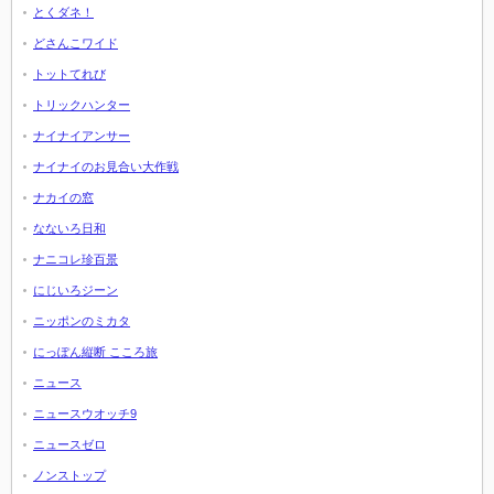
とくダネ！
どさんこワイド
トットてれび
トリックハンター
ナイナイアンサー
ナイナイのお見合い大作戦
ナカイの窓
なないろ日和
ナニコレ珍百景
にじいろジーン
ニッポンのミカタ
にっぽん縦断 こころ旅
ニュース
ニュースウオッチ9
ニュースゼロ
ノンストップ