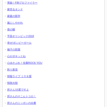
実録！FBIプロファイラー
家売るオンナ
家庭の医学
嵐にしやがれ
巷の噺
平昌オリンピック2018
幸せ!ボンビーガール
徹子の部屋
心がポキッとね
心ゆさぶれ！先輩ROCK YOU
怒り新党
情報ライブ ミヤネ屋
情熱大陸
所さん!大変ですよ
所さんのそこんトコロ！
所さんのニッポンの出番