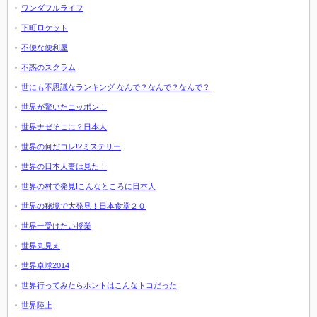
ワンダフルライフ
下町ロケット
不便な便利屋
不惑のスクラム
世にも不思議なランキング なんで？なんで？なんで？
世界が驚いたニッポン！
世界ナゼそこに？日本人
世界の何だコレ!?ミステリー
世界の日本人妻は見た！
世界の村で発見!こんなところに日本人
世界の秘境で大発見！日本食堂２０
世界一受けたい授業
世界丸見え
世界卓球2014
世界行ってみたらホントはこんなトコだった
世界陸上