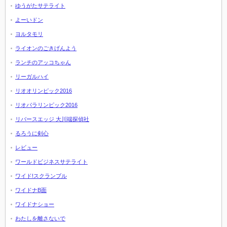
ゆうがたサテライト
よーいドン
ヨルタモリ
ライオンのごきげんよう
ランチのアッコちゃん
リーガルハイ
リオオリンピック2016
リオパラリンピック2016
リバースエッジ 大川端探偵社
るろうに剣心
レビュー
ワールドビジネスサテライト
ワイド!スクランブル
ワイドナB面
ワイドナショー
わたしを離さないで