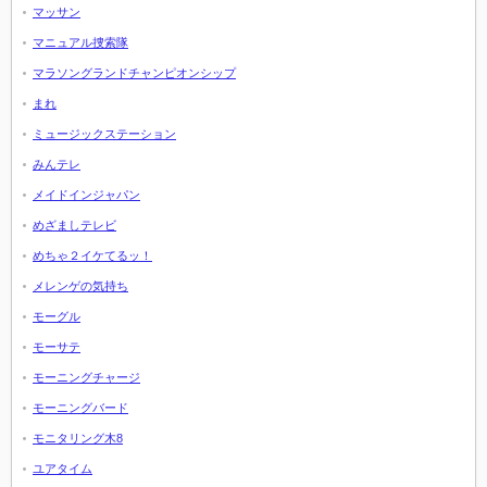
マッサン
マニュアル捜索隊
マラソングランドチャンピオンシップ
まれ
ミュージックステーション
みんテレ
メイドインジャパン
めざましテレビ
めちゃ２イケてるッ！
メレンゲの気持ち
モーグル
モーサテ
モーニングチャージ
モーニングバード
モニタリング木8
ユアタイム