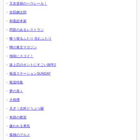
又吉直樹のヘウレーカ！
吉田鋼太郎
和風総本家
問題のあるレストラン
喰う寝るふたり 住むふたり
噂の東京マガジン
地味にスゴイ！
坂上忍のホントにすごい雑学2
報道ステーションSUNDAY
報道特集
夢の扉＋
大相撲
天才！志村どうぶつ園
奇跡の教室
嫌われる勇気
孤独のグルメ