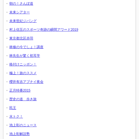
朝の！さんぽ道
未来シアター
未来世紀ジパング
村上信五のスポーツ奇跡の瞬間アワード2019
東京都北区赤羽
林修の今でしょ！講座
林先生が驚く初耳学
格付けニッポン！
極上！旅のススメ
櫻井有吉アブナイ夜会
正月特番2015
歴史の道 歩き旅
民王
水トク！
池上彰のニュース
池上彰解説塾