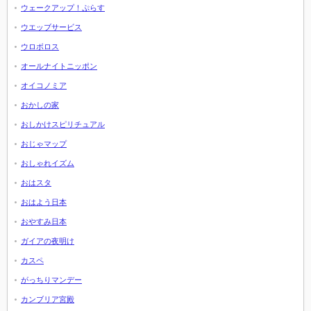
ウェークアップ！ぷらす
ウエッブサービス
ウロボロス
オールナイトニッポン
オイコノミア
おかしの家
おしかけスピリチュアル
おじゃマップ
おしゃれイズム
おはスタ
おはよう日本
おやすみ日本
ガイアの夜明け
カスペ
がっちりマンデー
カンブリア宮殿