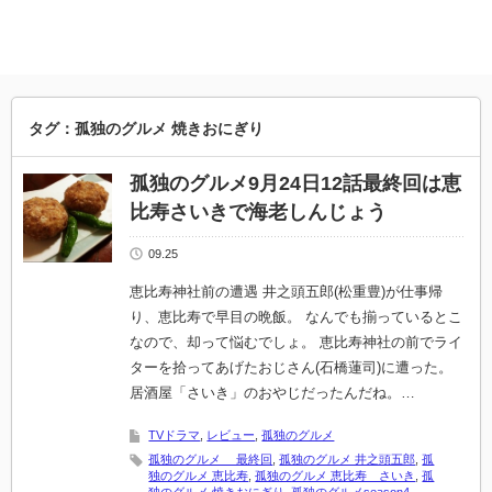
タグ：孤独のグルメ 焼きおにぎり
孤独のグルメ9月24日12話最終回は恵
比寿さいきで海老しんじょう
09.25
恵比寿神社前の遭遇 井之頭五郎(松重豊)が仕事帰
り、恵比寿で早目の晩飯。 なんでも揃っているとこ
なので、却って悩むでしょ。 恵比寿神社の前でライ
ターを拾ってあげたおじさん(石橋蓮司)に遭った。
居酒屋「さいき」のおやじだったんだね。…
TVドラマ
,
レビュー
,
孤独のグルメ
孤独のグルメ 最終回
,
孤独のグルメ 井之頭五郎
,
孤
独のグルメ 恵比寿
,
孤独のグルメ 恵比寿 さいき
,
孤