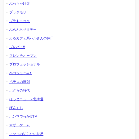
ぶっちゃけ寺
ブラタモリ
プラトニック
ぶらぶらサタデー
ふるカフェ系ハルさんの休日
プレバト!!
フレンチオープン
プロフェッショナル
ペコジャニ∞！
ペテロの葬列
ボクらの時代
ほっとニュース北海道
ぼんくら
ホンマでっか!?TV
マザーゲーム
マツコの知らない世界