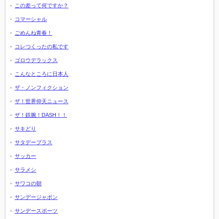
この差って何ですか？
コマーシャル
ごめんね青春！
コレつくったの私です
ゴロウデラックス
こんなところに日本人
ザ・ノンフィクション
ザ！世界仰天ニュース
ザ！鉄腕！DASH！！
サキどり
サタデープラス
サッカー
サラメシ
サワコの朝
サンデージャポン
サンデースポーツ