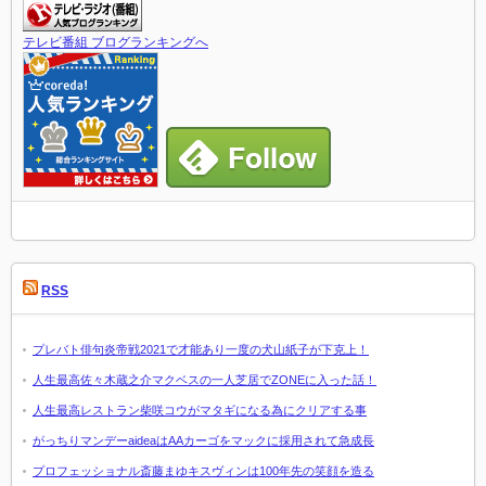
テレビ番組 ブログランキングへ
RSS
プレバト俳句炎帝戦2021で才能あり一度の犬山紙子が下克上！
人生最高佐々木蔵之介マクベスの一人芝居でZONEに入った話！
人生最高レストラン柴咲コウがマタギになる為にクリアする事
がっちりマンデーaideaはAAカーゴをマックに採用されて急成長
プロフェッショナル斎藤まゆキスヴィンは100年先の笑顔を造る