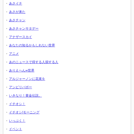
あさイチ
あさが来た
あさチャン
あさチャンサタデー
アナザースカイ
あなたの知るかもしれない世界
アニメ
あのニュースで得する人損する人
ありえへん∞世界
アルジャーノンに花束を
アンビリバボー
いきなり！黄金伝説。
イチオシ！
イチオシ!モーニング
いっぷく！
イベント