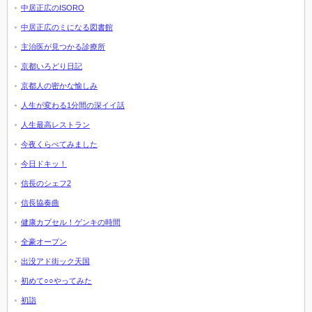
中居正広のISORO
中居正広のミになる図書館
主治医が見つかる診療所
京都いろどり日記
京都人の密かな愉しみ
人生が変わる1分間の深イイ話
人生最高レストラン
今夜くらべてみました
今日ドキッ！
信長のシェフ2
信長協奏曲
健康カプセル！ゲンキの時間
全豪オープン
出没アド街ック天国
初めて○○やってみた
初詣