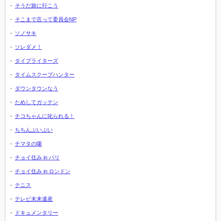
そうだ旅に行こう
そこまで言って委員会NP
ソノサキ
ソレダメ！
タイプライターズ
タイムスクープハンター
ダウンタウンなう
ためしてガッテン
チコちゃんに叱られる！
ちちんぷいぷい
チマタの噺
チョイ住み in パリ
チョイ住み in ロンドン
テニス
テレビ未来遺産
ドキュメンタリー