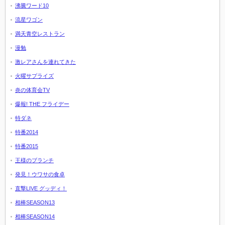
沸騰ワード10
流星ワゴン
満天青空レストラン
漫勉
激レアさんを連れてきた
火曜サプライズ
炎の体育会TV
爆報! THE フライデー
特ダネ
特番2014
特番2015
王様のブランチ
発見！ウワサの食卓
直撃LIVE グッディ！
相棒SEASON13
相棒SEASON14