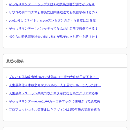
がっちりマンデー！シノプスはAIの惣菜割引予測でがっちり
サワコの朝ゴゴスマ石井亮次は関西放送でも視聴率稼げるの？
youは何しに？ベトナムyouズン＆ダンのさくら食堂は定食屋
がっちりマンデー！パキッテってなんだか名前で想像できる？
ボクらの時代窪塚洋介の信じる心が息子の立ち直りを助けた！
最近の投稿
プレバト俳句炎帝戦2021で才能あり一度の犬山紙子が下克上！
人生最高佐々木蔵之介マクベスの一人芝居でZONEに入った話！
人生最高レストラン柴咲コウがマタギになる為にクリアする事
がっちりマンデーaideaはAAカーゴをマックに採用されて急成長
プロフェッショナル斎藤まゆキスヴィンは100年先の笑顔を造る