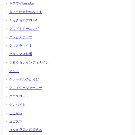
キスマイbusaiku
きょうは会社休みます
きらきらアフロTM
グッド！モーニング
グッとスポーツ
グッとラック！
クリスマス特番
ぐるぐるナインティナイン
グルメ
グレーテルのかまど
クレイジージャーニー
クロスロード
ゲンバビト
ここから
ゴゴスマ
コタキ兄弟と四苦八苦