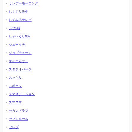
サンデーモーニング
しくじり先生
してみるテレビ
シブ5時
しゃべくり007
シューイチ
ジョブチューン
すイエんサー
スタジオパーク
スッキリ
スポーツ
スマステーション
スマスマ
セカンドラブ
セブンルール
セレブ