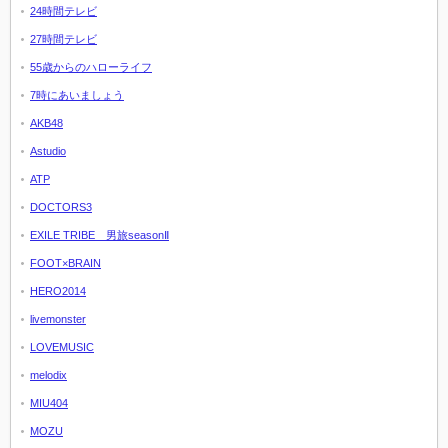
24時間テレビ
27時間テレビ
55歳からのハローライフ
7時にあいましょう
AKB48
Astudio
ATP
DOCTORS3
EXILE TRIBE 男旅seasonⅡ
FOOT×BRAIN
HERO2014
livemonster
LOVEMUSIC
melodix
MIU404
MOZU