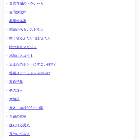
又吉直樹のヘウレーカ！
吉田鋼太郎
和風総本家
問題のあるレストラン
喰う寝るふたり 住むふたり
噂の東京マガジン
地味にスゴイ！
坂上忍のホントにすごい雑学2
報道ステーションSUNDAY
報道特集
夢の扉＋
大相撲
天才！志村どうぶつ園
奇跡の教室
嫌われる勇気
孤独のグルメ