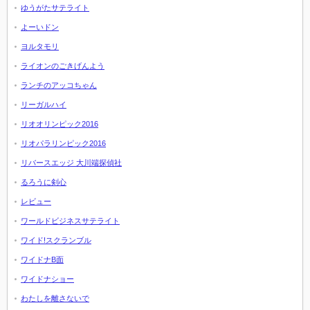
ゆうがたサテライト
よーいドン
ヨルタモリ
ライオンのごきげんよう
ランチのアッコちゃん
リーガルハイ
リオオリンピック2016
リオパラリンピック2016
リバースエッジ 大川端探偵社
るろうに剣心
レビュー
ワールドビジネスサテライト
ワイド!スクランブル
ワイドナB面
ワイドナショー
わたしを離さないで