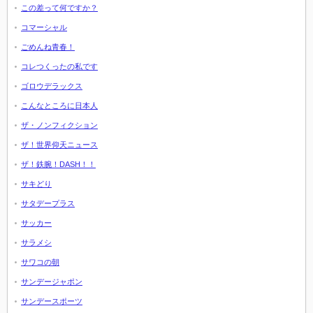
この差って何ですか？
コマーシャル
ごめんね青春！
コレつくったの私です
ゴロウデラックス
こんなところに日本人
ザ・ノンフィクション
ザ！世界仰天ニュース
ザ！鉄腕！DASH！！
サキどり
サタデープラス
サッカー
サラメシ
サワコの朝
サンデージャポン
サンデースポーツ