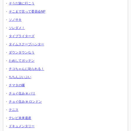
そうだ旅に行こう
そこまで言って委員会NP
ソノサキ
ソレダメ！
タイプライターズ
タイムスクープハンター
ダウンタウンなう
ためしてガッテン
チコちゃんに叱られる！
ちちんぷいぷい
チマタの噺
チョイ住み in パリ
チョイ住み in ロンドン
テニス
テレビ未来遺産
ドキュメンタリー