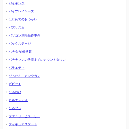
バイキング
バイプレイヤーズ
はじめてのおつかい
バズリズム
パソコン遠隔操作事件
バックステージ
ハナタカ!優越館
バナナマンの決断までのカウントダウン
バラエティ
ぴったんこカン☆カン
ビビット
ひるおび
ヒルナンデス
ひるブラ
ファミリーヒストリー
フィギュアスケート