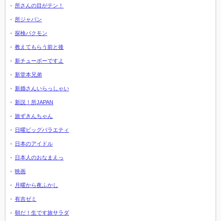
所さんの目がテン！
所ジャパン
探検バクモン
教えてもらう前と後
新チューボーですよ
新堂本兄弟
新婚さんいらっしゃい
新説！所JAPAN
旅ずきんちゃん
日曜ビッグバラエティ
日本のアイドル
日本人のおなまえっ
映画
月曜から夜ふかし
有吉ゼミ
朝だ！生です旅サラダ