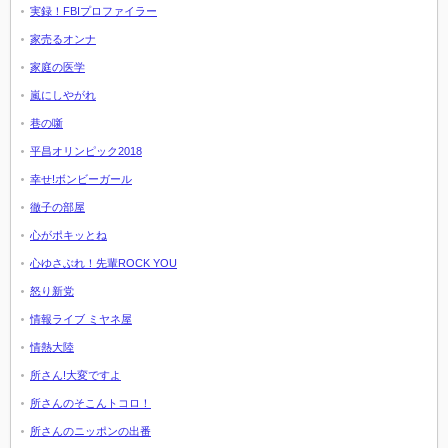
実録！FBIプロファイラー
家売るオンナ
家庭の医学
嵐にしやがれ
巷の噺
平昌オリンピック2018
幸せ!ボンビーガール
徹子の部屋
心がポキッとね
心ゆさぶれ！先輩ROCK YOU
怒り新党
情報ライブ ミヤネ屋
情熱大陸
所さん!大変ですよ
所さんのそこんトコロ！
所さんのニッポンの出番