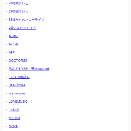
24時間テレビ
27時間テレビ
55歳からのハローライフ
7時にあいましょう
AKB48
Astudio
ATP
DOCTORS3
EXILE TRIBE 男旅seasonⅡ
FOOT×BRAIN
HERO2014
livemonster
LOVEMUSIC
melodix
MIU404
MOZU