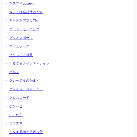
キスマイbusaiku
きょうは会社休みます
きらきらアフロTM
グッド！モーニング
グッとスポーツ
グッとラック！
クリスマス特番
ぐるぐるナインティナイン
グルメ
グレーテルのかまど
クレイジージャーニー
クロスロード
ゲンバビト
ここから
ゴゴスマ
コタキ兄弟と四苦八苦