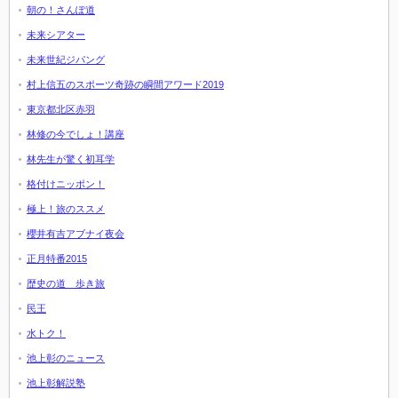
朝の！さんぽ道
未来シアター
未来世紀ジパング
村上信五のスポーツ奇跡の瞬間アワード2019
東京都北区赤羽
林修の今でしょ！講座
林先生が驚く初耳学
格付けニッポン！
極上！旅のススメ
櫻井有吉アブナイ夜会
正月特番2015
歴史の道 歩き旅
民王
水トク！
池上彰のニュース
池上彰解説塾