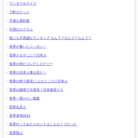
ワンダフルライフ
下町ロケット
不便な便利屋
不惑のスクラム
世にも不思議なランキング なんで？なんで？なんで？
世界が驚いたニッポン！
世界ナゼそこに？日本人
世界の何だコレ!?ミステリー
世界の日本人妻は見た！
世界の村で発見!こんなところに日本人
世界の秘境で大発見！日本食堂２０
世界一受けたい授業
世界丸見え
世界卓球2014
世界行ってみたらホントはこんなトコだった
世界陸上