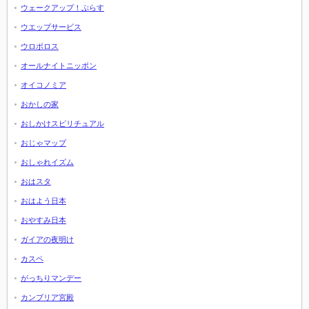
ウェークアップ！ぷらす
ウエッブサービス
ウロボロス
オールナイトニッポン
オイコノミア
おかしの家
おしかけスピリチュアル
おじゃマップ
おしゃれイズム
おはスタ
おはよう日本
おやすみ日本
ガイアの夜明け
カスペ
がっちりマンデー
カンブリア宮殿