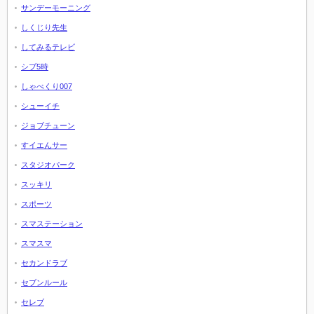
サンデーモーニング
しくじり先生
してみるテレビ
シブ5時
しゃべくり007
シューイチ
ジョブチューン
すイエんサー
スタジオパーク
スッキリ
スポーツ
スマステーション
スマスマ
セカンドラブ
セブンルール
セレブ