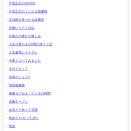
中居正広のISORO
中居正広のミになる図書館
主治医が見つかる診療所
京都いろどり日記
京都人の密かな愉しみ
人生が変わる1分間の深イイ話
人生最高レストラン
今夜くらべてみました
今日ドキッ！
信長のシェフ2
信長協奏曲
健康カプセル！ゲンキの時間
全豪オープン
出没アド街ック天国
初めて○○やってみた
初詣