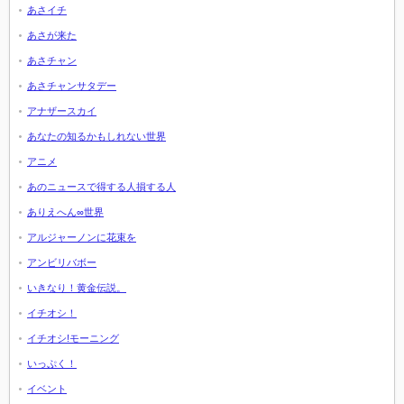
あさイチ
あさが来た
あさチャン
あさチャンサタデー
アナザースカイ
あなたの知るかもしれない世界
アニメ
あのニュースで得する人損する人
ありえへん∞世界
アルジャーノンに花束を
アンビリバボー
いきなり！黄金伝説。
イチオシ！
イチオシ!モーニング
いっぷく！
イベント