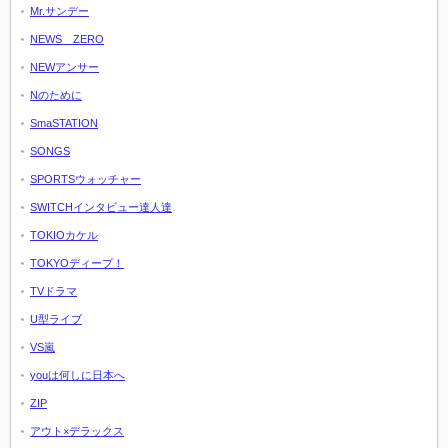
Mr.サンデー
NEWS ZERO
NEWアンサー
Nのために
SmaSTATION
SONGS
SPORTSウォッチャー
SWITCHインタビュー達人達
TOKIOカケル
TOKYOディープ！
TVドラマ
U型ライブ
VS嵐
youは何しに日本へ
ZIP
アウト×デラックス