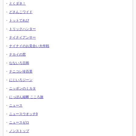
とくダネ！
どさんこワイド
トットてれび
トリックハンター
ナイナイアンサー
ナイナイのお見合い大作戦
ナカイの窓
なないろ日和
ナニコレ珍百景
にじいろジーン
ニッポンのミカタ
にっぽん縦断 こころ旅
ニュース
ニュースウオッチ9
ニュースゼロ
ノンストップ