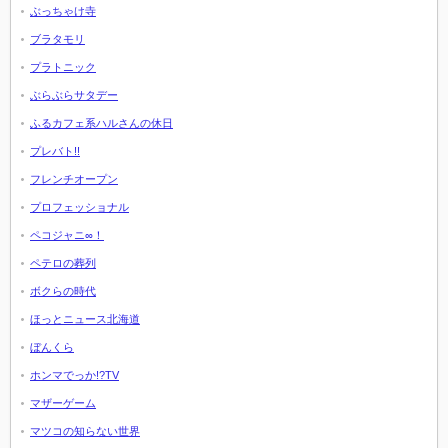
ぶっちゃけ寺
ブラタモリ
プラトニック
ぶらぶらサタデー
ふるカフェ系ハルさんの休日
プレバト!!
フレンチオープン
プロフェッショナル
ペコジャニ∞！
ペテロの葬列
ボクらの時代
ほっとニュース北海道
ぼんくら
ホンマでっか!?TV
マザーゲーム
マツコの知らない世界