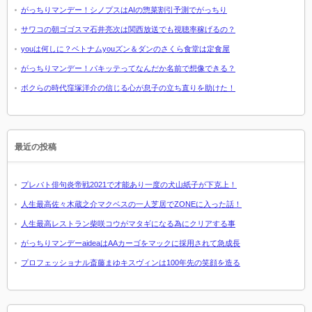
がっちりマンデー！シノプスはAIの惣菜割引予測でがっちり
サワコの朝ゴゴスマ石井亮次は関西放送でも視聴率稼げるの？
youは何しに？ベトナムyouズン＆ダンのさくら食堂は定食屋
がっちりマンデー！パキッテってなんだか名前で想像できる？
ボクらの時代窪塚洋介の信じる心が息子の立ち直りを助けた！
最近の投稿
プレバト俳句炎帝戦2021で才能あり一度の犬山紙子が下克上！
人生最高佐々木蔵之介マクベスの一人芝居でZONEに入った話！
人生最高レストラン柴咲コウがマタギになる為にクリアする事
がっちりマンデーaideaはAAカーゴをマックに採用されて急成長
プロフェッショナル斎藤まゆキスヴィンは100年先の笑顔を造る