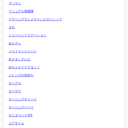
マッサン
マニュアル捜索隊
マラソングランドチャンピオンシップ
まれ
ミュージックステーション
みんテレ
メイドインジャパン
めざましテレビ
めちゃ２イケてるッ！
メレンゲの気持ち
モーグル
モーサテ
モーニングチャージ
モーニングバード
モニタリング木8
ユアタイム