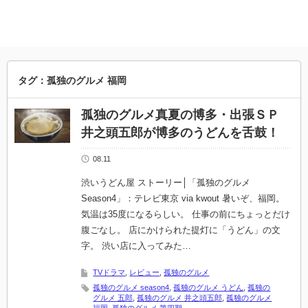
タグ：孤独のグルメ 福岡
孤独のグルメ真夏の博多・出張ＳＰ
井之頭五郎が博多のうどんを舌鼓！
08.11
渋いうどん屋 ストーリー│「孤独のグルメ
Season4」：テレビ東京 via kwout 暑いぞ、福岡。
気温は35度になるらしい。 仕事の前にちょっとだけ
腹ごなし。 店にかけられた提灯に「うどん」の文
字。 渋い店に入ってみた…
TVドラマ
,
レビュー
,
孤独のグルメ
孤独のグルメ season4
,
孤独のグルメ うどん
,
孤独の
グルメ 五郎
,
孤独のグルメ 井之頭五郎
,
孤独のグルメ