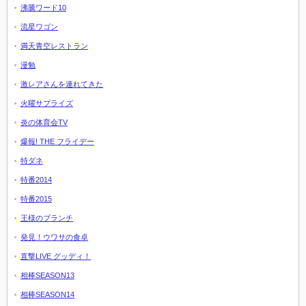
沸騰ワード10
流星ワゴン
満天青空レストラン
漫勉
激レアさんを連れてきた
火曜サプライズ
炎の体育会TV
爆報! THE フライデー
特ダネ
特番2014
特番2015
王様のブランチ
発見！ウワサの食卓
直撃LIVE グッディ！
相棒SEASON13
相棒SEASON14