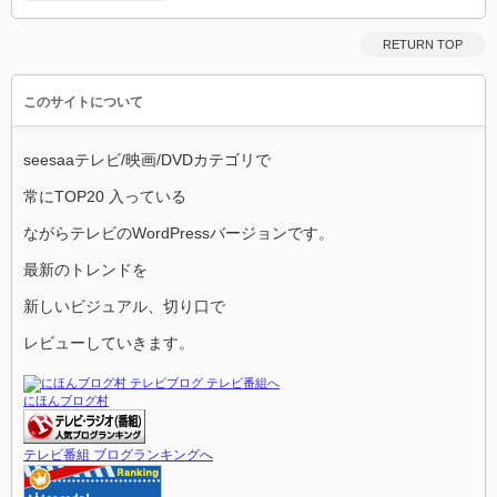
RETURN TOP
このサイトについて
seesaaテレビ/映画/DVDカテゴリで
常にTOP20 入っている
ながらテレビのWordPressバージョンです。
最新のトレンドを
新しいビジュアル、切り口で
レビューしていきます。
にほんブログ村
テレビ番組 ブログランキングへ