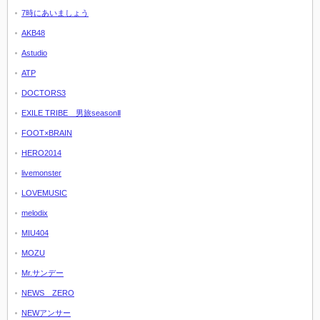
7時にあいましょう
AKB48
Astudio
ATP
DOCTORS3
EXILE TRIBE 男旅seasonⅡ
FOOT×BRAIN
HERO2014
livemonster
LOVEMUSIC
melodix
MIU404
MOZU
Mr.サンデー
NEWS ZERO
NEWアンサー