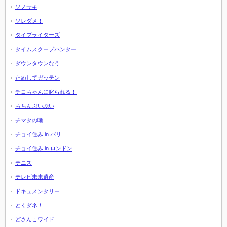
ソノサキ
ソレダメ！
タイプライターズ
タイムスクープハンター
ダウンタウンなう
ためしてガッテン
チコちゃんに叱られる！
ちちんぷいぷい
チマタの噺
チョイ住み in パリ
チョイ住み in ロンドン
テニス
テレビ未来遺産
ドキュメンタリー
とくダネ！
どさんこワイド