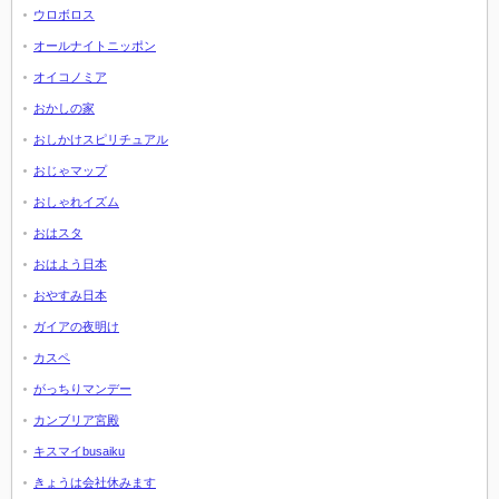
ウロボロス
オールナイトニッポン
オイコノミア
おかしの家
おしかけスピリチュアル
おじゃマップ
おしゃれイズム
おはスタ
おはよう日本
おやすみ日本
ガイアの夜明け
カスペ
がっちりマンデー
カンブリア宮殿
キスマイbusaiku
きょうは会社休みます