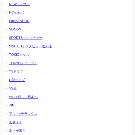
NEWアンサー
Nのために
SmaSTATION
SONGS
SPORTSウォッチャー
SWITCHインタビュー達人達
TOKIOカケル
TOKYOディープ！
TVドラマ
U型ライブ
VS嵐
youは何しに日本へ
ZIP
アウト×デラックス
あさイチ
あさが来た