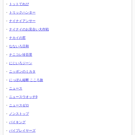
トットてれび
トリックハンター
ナイナイアンサー
ナイナイのお見合い大作戦
ナカイの窓
なないろ日和
ナニコレ珍百景
にじいろジーン
ニッポンのミカタ
にっぽん縦断 こころ旅
ニュース
ニュースウオッチ9
ニュースゼロ
ノンストップ
バイキング
バイプレイヤーズ