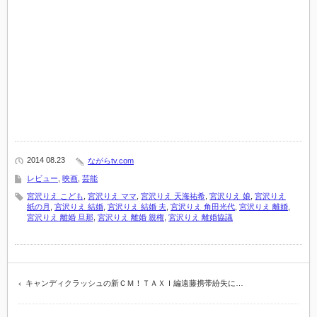
2014 08.23
ながらtv.com
レビュー
,
映画
,
芸能
宮沢りえ こども
,
宮沢りえ ママ
,
宮沢りえ 天海祐希
,
宮沢りえ 娘
,
宮沢りえ
紙の月
,
宮沢りえ 結婚
,
宮沢りえ 結婚 夫
,
宮沢りえ 角田光代
,
宮沢りえ 離婚
,
宮沢りえ 離婚 旦那
,
宮沢りえ 離婚 親権
,
宮沢りえ 離婚協議
キャンディクラッシュの新ＣＭ！ＴＡＸＩ編遠藤携帯紛失に…