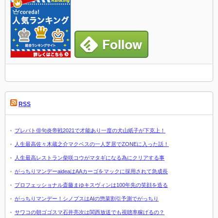
RSS
プレバト俳句炎帝戦2021で才能あり一度の犬山紙子が下克上！
人生最高佐々木蔵之介マクベスの一人芝居でZONEに入った話！
人生最高レストラン柴咲コウがマタギになる為にクリアする事
がっちりマンデーaideaはAAカーゴをマックに採用されて急成長
プロフェッショナル斎藤まゆキスヴィンは100年先の笑顔を造る
がっちりマンデー！シノプスはAIの惣菜割引予測でがっちり
サワコの朝ゴゴスマ石井亮次は関西放送でも視聴率稼げるの？