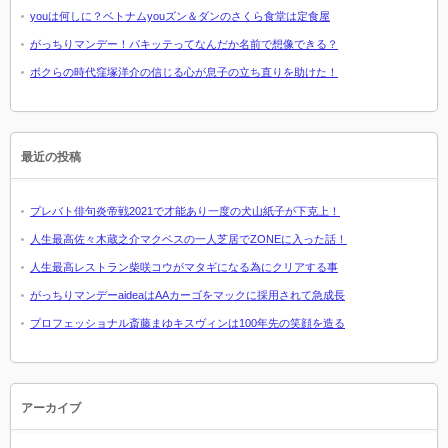
youは何しに？ベトナムyouズン＆ダンのさくら食堂は定食屋
がっちりマンデー！パキッテってなんだか名前で想像できる？
ボクらの時代窪塚洋介の信じる心が息子の立ち直りを助けた！
最近の投稿
プレバト俳句炎帝戦2021で才能あり一度の犬山紙子が下克上！
人生最高佐々木蔵之介マクベスの一人芝居でZONEに入った話！
人生最高レストラン柴咲コウがマタギになる為にクリアする事
がっちりマンデーaideaはAAカーゴをマックに採用されて急成長
プロフェッショナル斎藤まゆキスヴィンは100年先の笑顔を造る
アーカイブ