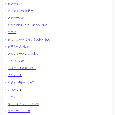
あさチャン
あさチャンサタデー
アナザースカイ
あなたの知るかもしれない世界
アニメ
あのニュースで得する人損する人
ありえへん∞世界
アルジャーノンに花束を
アンビリバボー
いきなり！黄金伝説。
イチオシ！
イチオシ!モーニング
いっぷく！
イベント
ウェークアップ！ぷらす
ウエッブサービス