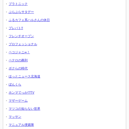
プラトニック
ぶらぶらサタデー
ふるカフェ系ハルさんの休日
プレバト!!
フレンチオープン
プロフェッショナル
ペコジャニ∞！
ペテロの葬列
ボクらの時代
ほっとニュース北海道
ぼんくら
ホンマでっか!?TV
マザーゲーム
マツコの知らない世界
マッサン
マニュアル捜索隊