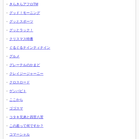
きらきらアフロTM
グッド！モーニング
グッとスポーツ
グッとラック！
クリスマス特番
ぐるぐるナインティナイン
グルメ
グレーテルのかまど
クレイジージャーニー
クロスロード
ゲンバビト
ここから
ゴゴスマ
コタキ兄弟と四苦八苦
この差って何ですか？
コマーシャル