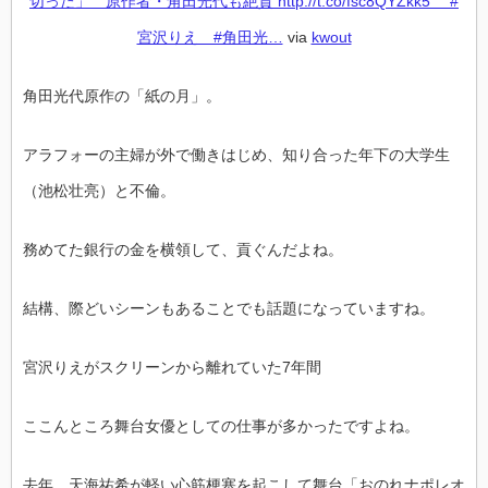
切った」 原作者・角田光代も絶賛 http://t.co/fsc8QYZkk5 #
宮沢りえ #角田光…
via
kwout
角田光代原作の「紙の月」。
アラフォーの主婦が外で働きはじめ、知り合った年下の大学生
（池松壮亮）と不倫。
務めてた銀行の金を横領して、貢ぐんだよね。
結構、際どいシーンもあることでも話題になっていますね。
宮沢りえがスクリーンから離れていた7年間
ここんところ舞台女優としての仕事が多かったですよね。
去年、天海祐希が軽い心筋梗塞を起こして舞台「おのれナポレオ