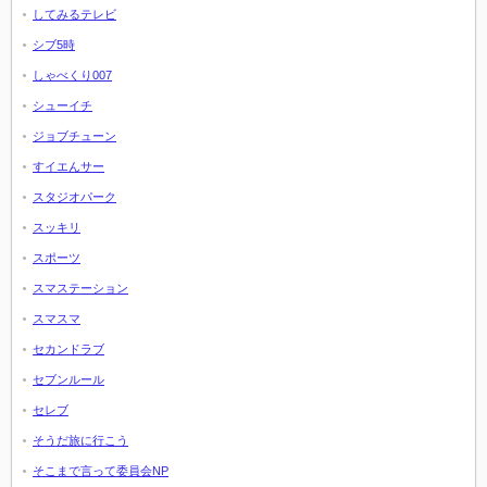
してみるテレビ
シブ5時
しゃべくり007
シューイチ
ジョブチューン
すイエんサー
スタジオパーク
スッキリ
スポーツ
スマステーション
スマスマ
セカンドラブ
セブンルール
セレブ
そうだ旅に行こう
そこまで言って委員会NP