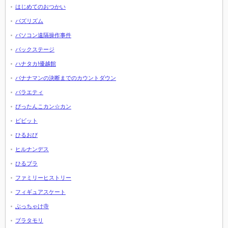
はじめてのおつかい
バズリズム
パソコン遠隔操作事件
バックステージ
ハナタカ!優越館
バナナマンの決断までのカウントダウン
バラエティ
ぴったんこカン☆カン
ビビット
ひるおび
ヒルナンデス
ひるブラ
ファミリーヒストリー
フィギュアスケート
ぶっちゃけ寺
ブラタモリ