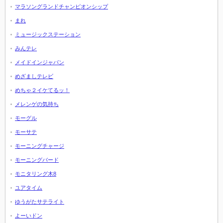
マラソングランドチャンピオンシップ
まれ
ミュージックステーション
みんテレ
メイドインジャパン
めざましテレビ
めちゃ２イケてるッ！
メレンゲの気持ち
モーグル
モーサテ
モーニングチャージ
モーニングバード
モニタリング木8
ユアタイム
ゆうがたサテライト
よーいドン