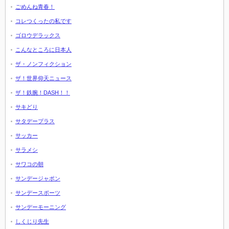
ごめんね青春！
コレつくったの私です
ゴロウデラックス
こんなところに日本人
ザ・ノンフィクション
ザ！世界仰天ニュース
ザ！鉄腕！DASH！！
サキどり
サタデープラス
サッカー
サラメシ
サワコの朝
サンデージャポン
サンデースポーツ
サンデーモーニング
しくじり先生