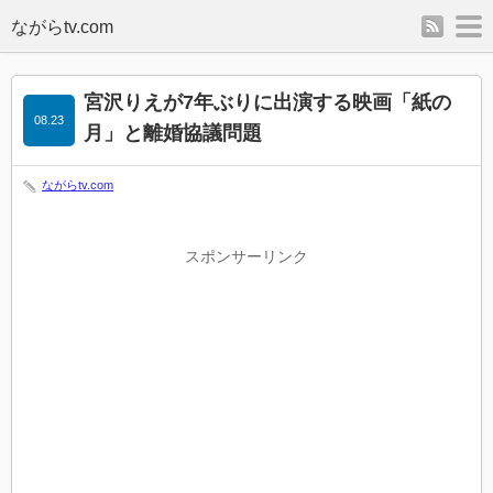
rss
m
宮沢りえが7年ぶりに出演する映画「紙の
08.23
月」と離婚協議問題
ながらtv.com
スポンサーリンク