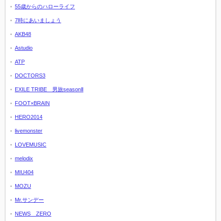
55歳からのハローライフ
7時にあいましょう
AKB48
Astudio
ATP
DOCTORS3
EXILE TRIBE 男旅seasonⅡ
FOOT×BRAIN
HERO2014
livemonster
LOVEMUSIC
melodix
MIU404
MOZU
Mr.サンデー
NEWS ZERO