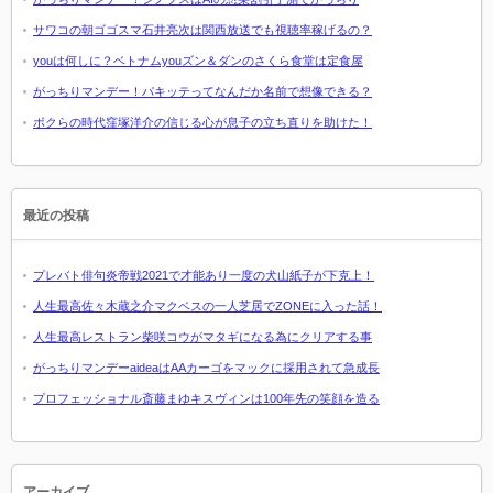
サワコの朝ゴゴスマ石井亮次は関西放送でも視聴率稼げるの？
youは何しに？ベトナムyouズン＆ダンのさくら食堂は定食屋
がっちりマンデー！パキッテってなんだか名前で想像できる？
ボクらの時代窪塚洋介の信じる心が息子の立ち直りを助けた！
最近の投稿
プレバト俳句炎帝戦2021で才能あり一度の犬山紙子が下克上！
人生最高佐々木蔵之介マクベスの一人芝居でZONEに入った話！
人生最高レストラン柴咲コウがマタギになる為にクリアする事
がっちりマンデーaideaはAAカーゴをマックに採用されて急成長
プロフェッショナル斎藤まゆキスヴィンは100年先の笑顔を造る
アーカイブ