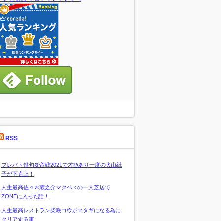
RSS
プレバト俳句炎帝戦2021で才能あり一度の犬山紙
子が下克上！
人生最高佐々木蔵之介マクベスの一人芝居で
ZONEに入った話！
人生最高レストラン柴咲コウがマタギになる為に
クリアする事