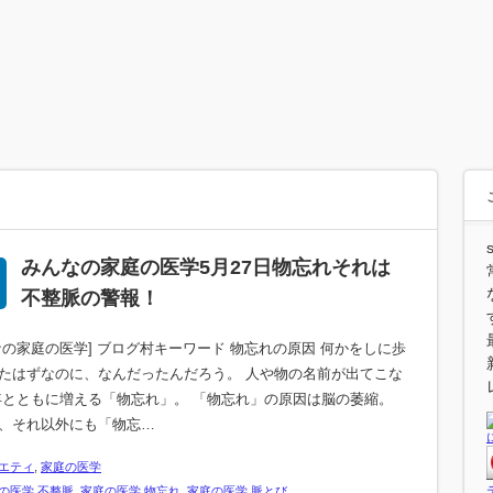
みんなの家庭の医学5月27日物忘れそれは
不整脈の警報！
なの家庭の医学] ブログ村キーワード 物忘れの原因 何かをしに歩
たはずなのに、なんだったんだろう。 人や物の名前が出てこな
年とともに増える「物忘れ」。 「物忘れ」の原因は脳の萎縮。
、それ以外にも「物忘…
エティ
,
家庭の医学
の医学 不整脈
,
家庭の医学 物忘れ
,
家庭の医学 脈とび