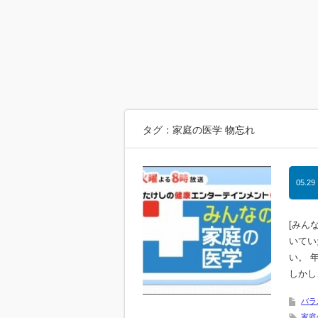
タグ：家庭の医学 物忘れ
05.29
[みん
いてい
い。 
しかし
バラ
家庭