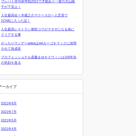
プレバト俳句炎帝戦2021で才能あり一度の犬山紙
子が下克上！
人生最高佐々木蔵之介マクベスの一人芝居で
ZONEに入った話！
人生最高レストラン柴咲コウがマタギになる為に
クリアする事
がっちりマンデーaideaはAAカーゴをマックに採用
されて急成長
プロフェッショナル斎藤まゆキスヴィンは100年先
の笑顔を造る
アーカイブ
2021年8月
2021年7月
2021年5月
2021年4月