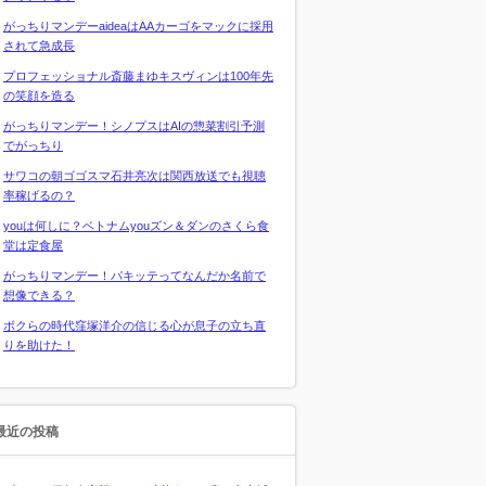
がっちりマンデーaideaはAAカーゴをマックに採用
されて急成長
プロフェッショナル斎藤まゆキスヴィンは100年先
の笑顔を造る
がっちりマンデー！シノプスはAIの惣菜割引予測
でがっちり
サワコの朝ゴゴスマ石井亮次は関西放送でも視聴
率稼げるの？
youは何しに？ベトナムyouズン＆ダンのさくら食
堂は定食屋
がっちりマンデー！パキッテってなんだか名前で
想像できる？
ボクらの時代窪塚洋介の信じる心が息子の立ち直
りを助けた！
最近の投稿