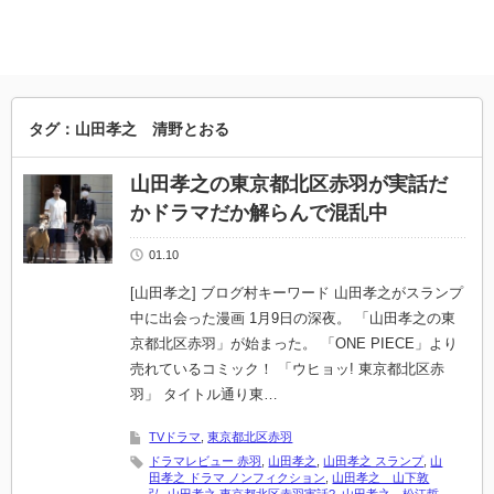
タグ：山田孝之 清野とおる
山田孝之の東京都北区赤羽が実話だ
かドラマだか解らんで混乱中
01.10
[山田孝之] ブログ村キーワード 山田孝之がスランプ
中に出会った漫画 1月9日の深夜。 「山田孝之の東
京都北区赤羽」が始まった。 「ONE PIECE」より
売れているコミック！ 「ウヒョッ! 東京都北区赤
羽」 タイトル通り東…
TVドラマ
,
東京都北区赤羽
ドラマレビュー 赤羽
,
山田孝之
,
山田孝之 スランプ
,
山
田孝之 ドラマ ノンフィクション
,
山田孝之 山下敦