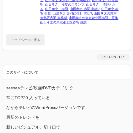
弘
,
山田孝之 東京都北区赤羽実話?
,
山田孝之 松江哲
明
,
山田孝之 極度のスランプ
,
山田孝之 清野とお
る
,
山田孝之 赤羽
,
山田孝之 赤羽 実話?
,
山田孝之 赤
羽 引越
,
山田孝之 赤羽に住む 実話?
,
山田孝之の東京
都北区赤羽 事務所
,
山田孝之の東京都北区赤羽 原作
,
山田孝之の東京都北区赤羽 感想
トップページに戻る
RETURN TOP
このサイトについて
seesaaテレビ/映画/DVDカテゴリで
常にTOP20 入っている
ながらテレビのWordPressバージョンです。
最新のトレンドを
新しいビジュアル、切り口で