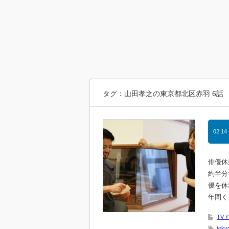
タグ：山田孝之の東京都北区赤羽 6話
02.14
俳優休
約半分
優を休
年間く
TV
toky