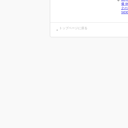
優 
之の
SID
トップページに戻る