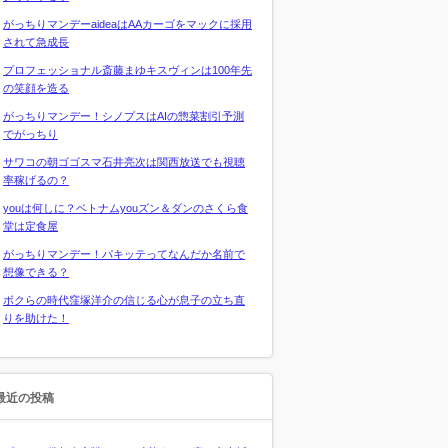
がっちりマンデーaideaはAAカーゴをマックに採用
されて急成長
プロフェッショナル斎藤まゆキスヴィンは100年先
の笑顔を造る
がっちりマンデー！シノプスはAIの惣菜割引予測
でがっちり
サワコの朝ゴゴスマ石井亮次は関西放送でも視聴
率稼げるの？
youは何しに？ベトナムyouズン＆ダンのさくら食
堂は定食屋
がっちりマンデー！パキッテってなんだか名前で
想像できる？
ボクらの時代窪塚洋介の信じる心が息子の立ち直
りを助けた！
最近の投稿