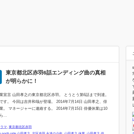
東京都北区赤羽6話エンディング曲の真相
が明らかに！
業宣言 山田孝之の東京都北区赤羽。 とうとう第6話まで到達。
です。 今回は吉井和哉が登場。 2014年7月14日 山田孝之、俳
業。 マネージャーに連絡する。 2014年7月15日 俳優休業は10
ら…
ドラマ
,
東京都北区赤羽
o north side 山田孝之
,
北区赤羽 永遠の少年
,
山田孝之 休業
,
山田孝之 俳