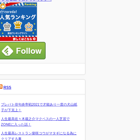
RSS
プレバト俳句炎帝戦2021で才能あり一度の犬山紙
子が下克上！
人生最高佐々木蔵之介マクベスの一人芝居で
ZONEに入った話！
人生最高レストラン柴咲コウがマタギになる為に
クリアする事