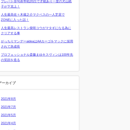
プレバト俳句炎帝戦2021で才能あり一度の犬山紙
子が下克上！
人生最高佐々木蔵之介マクベスの一人芝居で
ZONEに入った話！
人生最高レストラン柴咲コウがマタギになる為に
クリアする事
がっちりマンデーaideaはAAカーゴをマックに採用
されて急成長
プロフェッショナル斎藤まゆキスヴィンは100年先
の笑顔を造る
アーカイブ
2021年8月
2021年7月
2021年5月
2021年4月