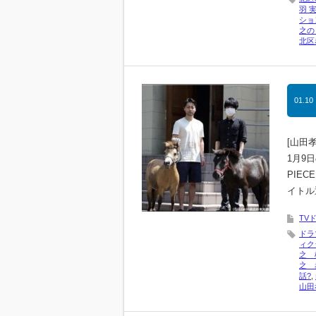
羽 
ショ
之の
北区
01.10
[山田
1月9
PIE
イトル
TV
ドラ
ィク
之 
之 
話?
,
山田