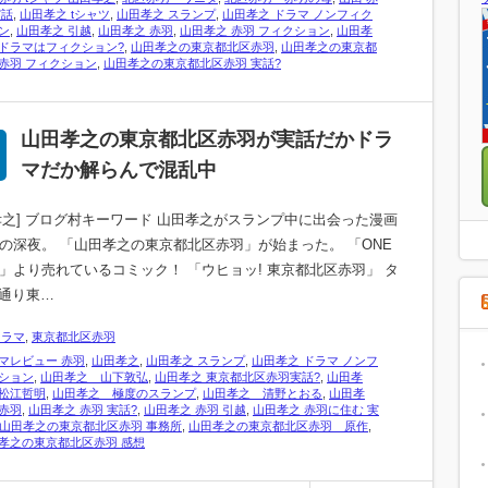
実話
,
山田孝之 tシャツ
,
山田孝之 スランプ
,
山田孝之 ドラマ ノンフィク
ン
,
山田孝之 引越
,
山田孝之 赤羽
,
山田孝之 赤羽 フィクション
,
山田孝
ドラマはフィクション?
,
山田孝之の東京都北区赤羽
,
山田孝之の東京都
赤羽 フィクション
,
山田孝之の東京都北区赤羽 実話?
山田孝之の東京都北区赤羽が実話だかドラ
マだか解らんで混乱中
孝之] ブログ村キーワード 山田孝之がスランプ中に出会った漫画
日の深夜。 「山田孝之の東京都北区赤羽」が始まった。 「ONE
CE」より売れているコミック！ 「ウヒョッ! 東京都北区赤羽」 タ
通り東…
ドラマ
,
東京都北区赤羽
マレビュー 赤羽
,
山田孝之
,
山田孝之 スランプ
,
山田孝之 ドラマ ノンフ
ション
,
山田孝之 山下敦弘
,
山田孝之 東京都北区赤羽実話?
,
山田孝
松江哲明
,
山田孝之 極度のスランプ
,
山田孝之 清野とおる
,
山田孝
赤羽
,
山田孝之 赤羽 実話?
,
山田孝之 赤羽 引越
,
山田孝之 赤羽に住む 実
山田孝之の東京都北区赤羽 事務所
,
山田孝之の東京都北区赤羽 原作
,
孝之の東京都北区赤羽 感想