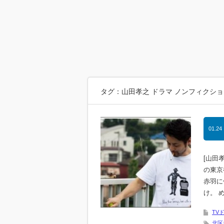
タグ：山田孝之 ドラマ ノンフィクショ
01.24
[山田
の東京
赤羽に
け。 
TV
北区