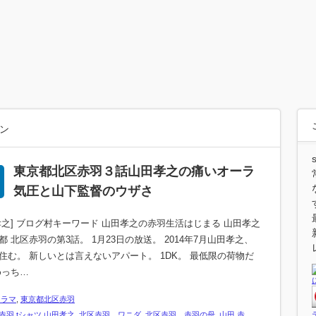
ン
東京都北区赤羽３話山田孝之の痛いオーラ
気圧と山下監督のウザさ
孝之] ブログ村キーワード 山田孝之の赤羽生活はじまる 山田孝之
都 北区赤羽の第3話。 1月23日の放送。 2014年7月山田孝之、
住む。 新しいとは言えないアパート。 1DK。 最低限の荷物だ
めっち…
ドラマ
,
東京都北区赤羽
赤羽 tシャツ 山田孝之
,
北区赤羽 ワニダ
,
北区赤羽 赤羽の母
,
山田 赤