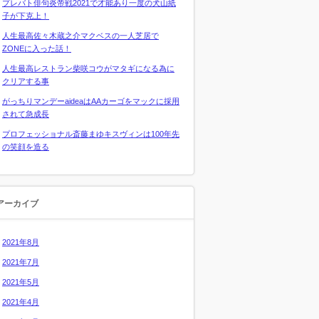
プレバト俳句炎帝戦2021で才能あり一度の犬山紙
子が下克上！
人生最高佐々木蔵之介マクベスの一人芝居で
ZONEに入った話！
人生最高レストラン柴咲コウがマタギになる為に
クリアする事
がっちりマンデーaideaはAAカーゴをマックに採用
されて急成長
プロフェッショナル斎藤まゆキスヴィンは100年先
の笑顔を造る
アーカイブ
2021年8月
2021年7月
2021年5月
2021年4月