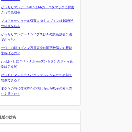
がっちりマンデーaideaはAAカーゴをマックに採用
されて急成長
プロフェッショナル斎藤まゆキスヴィンは100年先
の笑顔を造る
がっちりマンデー！シノプスはAIの惣菜割引予測
でがっちり
サワコの朝ゴゴスマ石井亮次は関西放送でも視聴
率稼げるの？
youは何しに？ベトナムyouズン＆ダンのさくら食
堂は定食屋
がっちりマンデー！パキッテってなんだか名前で
想像できる？
ボクらの時代窪塚洋介の信じる心が息子の立ち直
りを助けた！
最近の投稿