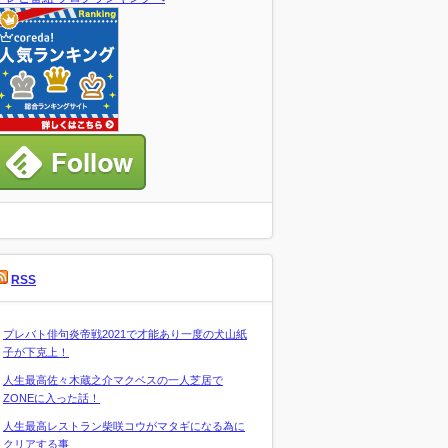
RSS
プレバト俳句炎帝戦2021で才能あり一度の犬山紙
子が下克上！
人生最高佐々木蔵之介マクベスの一人芝居で
ZONEに入った話！
人生最高レストラン柴咲コウがマタギになる為に
クリアする事