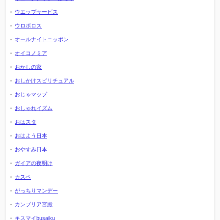
ウエッブサービス
ウロボロス
オールナイトニッポン
オイコノミア
おかしの家
おしかけスピリチュアル
おじゃマップ
おしゃれイズム
おはスタ
おはよう日本
おやすみ日本
ガイアの夜明け
カスペ
がっちりマンデー
カンブリア宮殿
キスマイbusaiku