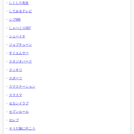
しくじり先生
してみるテレビ
シブ5時
しゃべくり007
シューイチ
ジョブチューン
すイエんサー
スタジオパーク
スッキリ
スポーツ
スマステーション
スマスマ
セカンドラブ
セブンルール
セレブ
そうだ旅に行こう