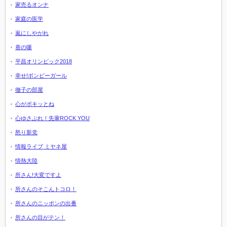
家売るオンナ
家庭の医学
嵐にしやがれ
巷の噺
平昌オリンピック2018
幸せ!ボンビーガール
徹子の部屋
心がポキッとね
心ゆさぶれ！先輩ROCK YOU
怒り新党
情報ライブ ミヤネ屋
情熱大陸
所さん!大変ですよ
所さんのそこんトコロ！
所さんのニッポンの出番
所さんの目がテン！