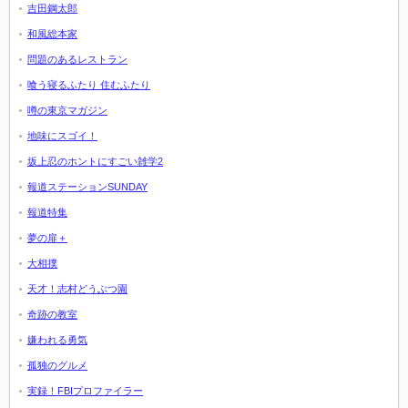
吉田鋼太郎
和風総本家
問題のあるレストラン
喰う寝るふたり 住むふたり
噂の東京マガジン
地味にスゴイ！
坂上忍のホントにすごい雑学2
報道ステーションSUNDAY
報道特集
夢の扉＋
大相撲
天才！志村どうぶつ園
奇跡の教室
嫌われる勇気
孤独のグルメ
実録！FBIプロファイラー