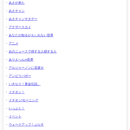
あさが来た
あさチャン
あさチャンサタデー
アナザースカイ
あなたの知るかもしれない世界
アニメ
あのニュースで得する人損する人
ありえへん∞世界
アルジャーノンに花束を
アンビリバボー
いきなり！黄金伝説。
イチオシ！
イチオシ!モーニング
いっぷく！
イベント
ウェークアップ！ぷらす