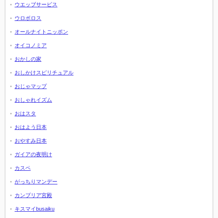
ウエッブサービス
ウロボロス
オールナイトニッポン
オイコノミア
おかしの家
おしかけスピリチュアル
おじゃマップ
おしゃれイズム
おはスタ
おはよう日本
おやすみ日本
ガイアの夜明け
カスペ
がっちりマンデー
カンブリア宮殿
キスマイbusaiku