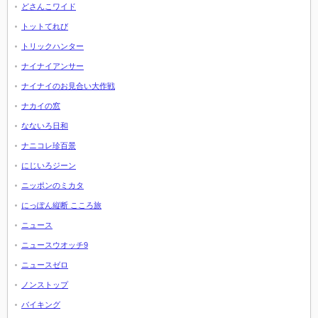
どさんこワイド
トットてれび
トリックハンター
ナイナイアンサー
ナイナイのお見合い大作戦
ナカイの窓
なないろ日和
ナニコレ珍百景
にじいろジーン
ニッポンのミカタ
にっぽん縦断 こころ旅
ニュース
ニュースウオッチ9
ニュースゼロ
ノンストップ
バイキング