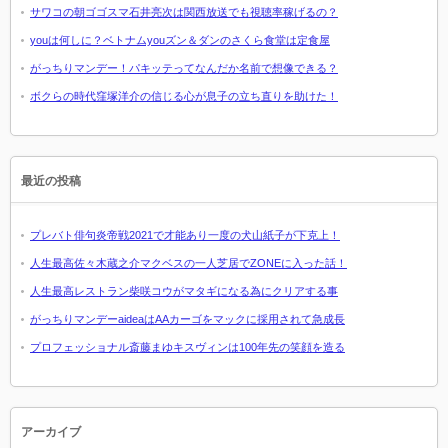
サワコの朝ゴゴスマ石井亮次は関西放送でも視聴率稼げるの？
youは何しに？ベトナムyouズン＆ダンのさくら食堂は定食屋
がっちりマンデー！パキッテってなんだか名前で想像できる？
ボクらの時代窪塚洋介の信じる心が息子の立ち直りを助けた！
最近の投稿
プレバト俳句炎帝戦2021で才能あり一度の犬山紙子が下克上！
人生最高佐々木蔵之介マクベスの一人芝居でZONEに入った話！
人生最高レストラン柴咲コウがマタギになる為にクリアする事
がっちりマンデーaideaはAAカーゴをマックに採用されて急成長
プロフェッショナル斎藤まゆキスヴィンは100年先の笑顔を造る
アーカイブ