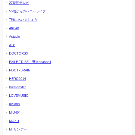
27時間テレビ
55歳からのハローライフ
7時にあいましょう
AKB48
Astudio
ATP
DOCTORS3
EXILE TRIBE 男旅seasonⅡ
FOOT×BRAIN
HERO2014
livemonster
LOVEMUSIC
melodix
MIU404
MOZU
Mr.サンデー