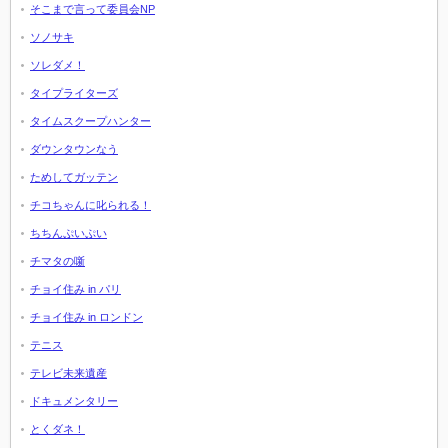
そこまで言って委員会NP
ソノサキ
ソレダメ！
タイプライターズ
タイムスクープハンター
ダウンタウンなう
ためしてガッテン
チコちゃんに叱られる！
ちちんぷいぷい
チマタの噺
チョイ住み in パリ
チョイ住み in ロンドン
テニス
テレビ未来遺産
ドキュメンタリー
とくダネ！