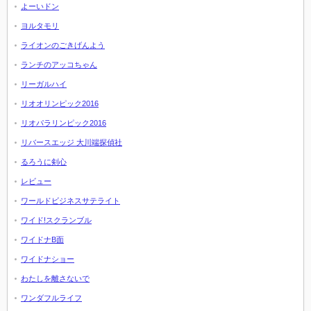
よーいドン
ヨルタモリ
ライオンのごきげんよう
ランチのアッコちゃん
リーガルハイ
リオオリンピック2016
リオパラリンピック2016
リバースエッジ 大川端探偵社
るろうに剣心
レビュー
ワールドビジネスサテライト
ワイド!スクランブル
ワイドナB面
ワイドナショー
わたしを離さないで
ワンダフルライフ