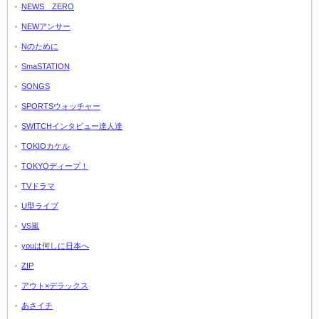
NEWS ZERO
NEWアンサー
Nのために
SmaSTATION
SONGS
SPORTSウォッチャー
SWITCHインタビュー達人達
TOKIOカケル
TOKYOディープ！
TVドラマ
U型ライブ
VS嵐
youは何しに日本へ
ZIP
アウト×デラックス
あさイチ