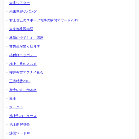
未来シアター
未来世紀ジパング
村上信五のスポーツ奇跡の瞬間アワード2019
東京都北区赤羽
林修の今でしょ！講座
林先生が驚く初耳学
格付けニッポン！
極上！旅のススメ
櫻井有吉アブナイ夜会
正月特番2015
歴史の道 歩き旅
民王
水トク！
池上彰のニュース
池上彰解説塾
沸騰ワード10