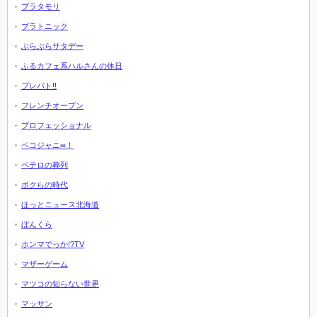
ブラタモリ
プラトニック
ぶらぶらサタデー
ふるカフェ系ハルさんの休日
プレバト!!
フレンチオープン
プロフェッショナル
ペコジャニ∞！
ペテロの葬列
ボクらの時代
ほっとニュース北海道
ぼんくら
ホンマでっか!?TV
マザーゲーム
マツコの知らない世界
マッサン