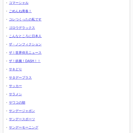
コマーシャル
ごめんね青春！
コレつくったの私です
ゴロウデラックス
こんなところに日本人
ザ・ノンフィクション
ザ！世界仰天ニュース
ザ！鉄腕！DASH！！
サキどり
サタデープラス
サッカー
サラメシ
サワコの朝
サンデージャポン
サンデースポーツ
サンデーモーニング