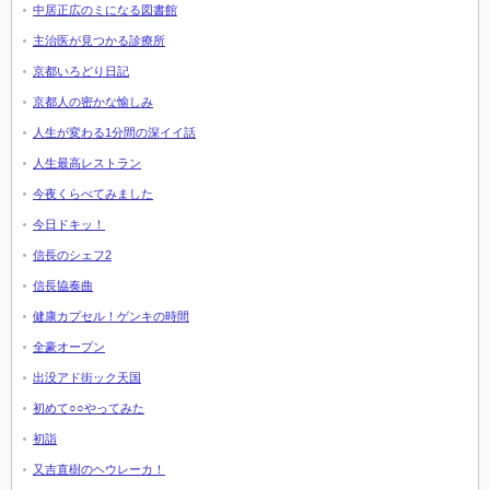
中居正広のミになる図書館
主治医が見つかる診療所
京都いろどり日記
京都人の密かな愉しみ
人生が変わる1分間の深イイ話
人生最高レストラン
今夜くらべてみました
今日ドキッ！
信長のシェフ2
信長協奏曲
健康カプセル！ゲンキの時間
全豪オープン
出没アド街ック天国
初めて○○やってみた
初詣
又吉直樹のヘウレーカ！