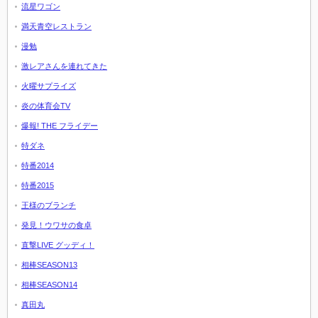
流星ワゴン
満天青空レストラン
漫勉
激レアさんを連れてきた
火曜サプライズ
炎の体育会TV
爆報! THE フライデー
特ダネ
特番2014
特番2015
王様のブランチ
発見！ウワサの食卓
直撃LIVE グッディ！
相棒SEASON13
相棒SEASON14
真田丸