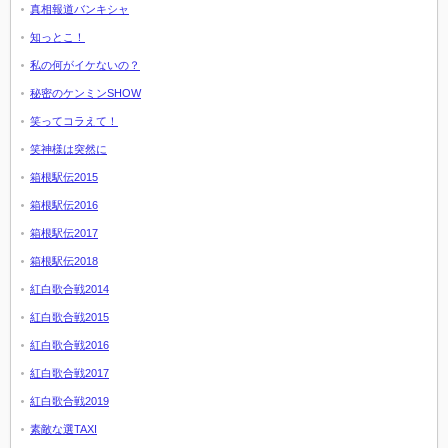
真相報道バンキシャ
知っとこ！
私の何がイケないの？
秘密のケンミンSHOW
笑ってコラえて！
笑神様は突然に
箱根駅伝2015
箱根駅伝2016
箱根駅伝2017
箱根駅伝2018
紅白歌合戦2014
紅白歌合戦2015
紅白歌合戦2016
紅白歌合戦2017
紅白歌合戦2019
素敵な選TAXI