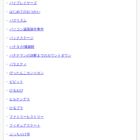
バイプレイヤーズ
はじめてのおつかい
バズリズム
パソコン遠隔操作事件
バックステージ
ハナタカ!優越館
バナナマンの決断までのカウントダウン
バラエティ
ぴったんこカン☆カン
ビビット
ひるおび
ヒルナンデス
ひるブラ
ファミリーヒストリー
フィギュアスケート
ぶっちゃけ寺