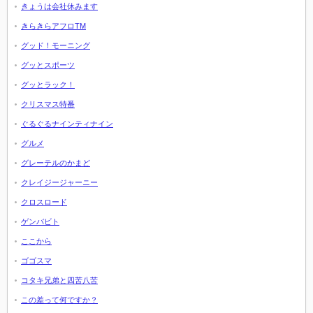
きょうは会社休みます
きらきらアフロTM
グッド！モーニング
グッとスポーツ
グッとラック！
クリスマス特番
ぐるぐるナインティナイン
グルメ
グレーテルのかまど
クレイジージャーニー
クロスロード
ゲンバビト
ここから
ゴゴスマ
コタキ兄弟と四苦八苦
この差って何ですか？