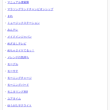
マニュアル捜索隊
マラソングランドチャンピオンシップ
まれ
ミュージックステーション
みんテレ
メイドインジャパン
めざましテレビ
めちゃ２イケてるッ！
メレンゲの気持ち
モーグル
モーサテ
モーニングチャージ
モーニングバード
モニタリング木8
ユアタイム
ゆうがたサテライト