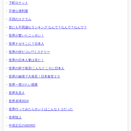
下町ロケット
不便な便利屋
不惑のスクラム
世にも不思議なランキング なんで？なんで？なんで？
世界が驚いたニッポン！
世界ナゼそこに？日本人
世界の何だコレ!?ミステリー
世界の日本人妻は見た！
世界の村で発見!こんなところに日本人
世界の秘境で大発見！日本食堂２０
世界一受けたい授業
世界丸見え
世界卓球2014
世界行ってみたらホントはこんなトコだった
世界陸上
中居正広のISORO