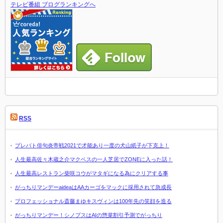
テレビ番組 ブログランキングへ
RSS
プレバト俳句炎帝戦2021で才能あり一度の犬山紙子が下克上！
人生最高佐々木蔵之介マクベスの一人芝居でZONEに入った話！
人生最高レストラン柴咲コウがマタギになる為にクリアする事
がっちりマンデーaideaはAAカーゴをマックに採用されて急成長
プロフェッショナル斎藤まゆキスヴィンは100年先の笑顔を造る
がっちりマンデー！シノプスはAIの惣菜割引予測でがっちり