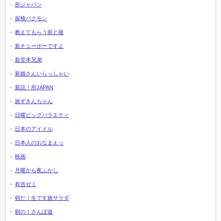
所ジャパン
探検バクモン
教えてもらう前と後
新チューボーですよ
新堂本兄弟
新婚さんいらっしゃい
新説！所JAPAN
旅ずきんちゃん
日曜ビッグバラエティ
日本のアイドル
日本人のおなまえっ
映画
月曜から夜ふかし
有吉ゼミ
朝だ！生です旅サラダ
朝の！さんぽ道