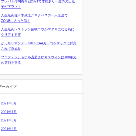
プレバト俳句炎帝戦2021で才能あり一度の犬山紙
子が下克上！
人生最高佐々木蔵之介マクベスの一人芝居で
ZONEに入った話！
人生最高レストラン柴咲コウがマタギになる為に
クリアする事
がっちりマンデーaideaはAAカーゴをマックに採用
されて急成長
プロフェッショナル斎藤まゆキスヴィンは100年先
の笑顔を造る
アーカイブ
2021年8月
2021年7月
2021年5月
2021年4月