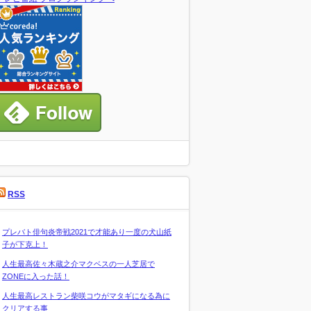
RSS
プレバト俳句炎帝戦2021で才能あり一度の犬山紙
子が下克上！
人生最高佐々木蔵之介マクベスの一人芝居で
ZONEに入った話！
人生最高レストラン柴咲コウがマタギになる為に
クリアする事