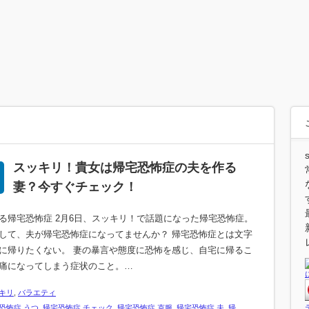
スッキリ！貴女は帰宅恐怖症の夫を作る
妻？今すぐチェック！
る帰宅恐怖症 2月6日、スッキリ！で話題になった帰宅恐怖症。
して、夫が帰宅恐怖症になってませんか？ 帰宅恐怖症とは文字
に帰りたくない。 妻の暴言や態度に恐怖を感じ、自宅に帰るこ
痛になってしまう症状のこと。…
キリ
,
バラエティ
恐怖症 うつ
,
帰宅恐怖症 チェック
,
帰宅恐怖症 克服
,
帰宅恐怖症 夫
,
帰