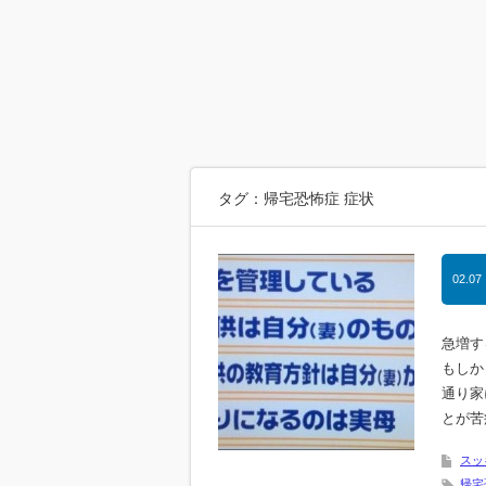
タグ：帰宅恐怖症 症状
02.07
急増す
もしか
通り家
とが苦
スッ
帰宅