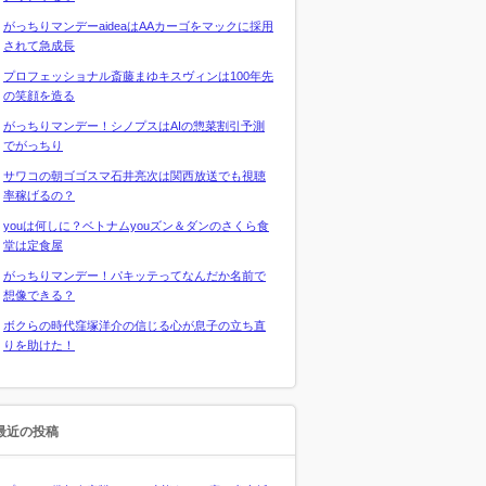
がっちりマンデーaideaはAAカーゴをマックに採用
されて急成長
プロフェッショナル斎藤まゆキスヴィンは100年先
の笑顔を造る
がっちりマンデー！シノプスはAIの惣菜割引予測
でがっちり
サワコの朝ゴゴスマ石井亮次は関西放送でも視聴
率稼げるの？
youは何しに？ベトナムyouズン＆ダンのさくら食
堂は定食屋
がっちりマンデー！パキッテってなんだか名前で
想像できる？
ボクらの時代窪塚洋介の信じる心が息子の立ち直
りを助けた！
最近の投稿