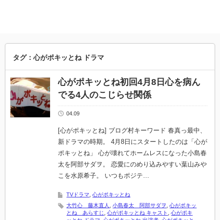
タグ：心がポキッとね ドラマ
心がポキッとね初回4月8日心を病ん
でる4人のこじらせ関係
04.09
[心がポキッとね] ブログ村キーワード 春真っ最中、
新ドラマの時期。 4月8日にスタートしたのは「心が
ポキッとね」 心が壊れてホームレスになった小島春
太を阿部サダヲ。 恋愛にのめり込みやすい葉山みや
こを水原希子。 いつもポジテ…
TVドラマ
,
心がポキッとね
大竹心 藤木直人
,
小島春太 阿部サダヲ
,
心がポキッ
とね あらすじ
,
心がポキッとね キャスト
,
心がポキ