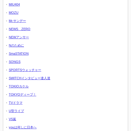
MIU404
MOZU
Mr.サンデー
NEWS ZERO
NEWアンサー
Nのために
SmaSTATION
SONGS
SPORTSウォッチャー
SWITCHインタビュー達人達
TOKIOカケル
TOKYOディープ！
TVドラマ
U型ライブ
VS嵐
youは何しに日本へ