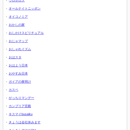
ウロボロス
オールナイトニッポン
オイコノミア
おかしの家
おしかけスピリチュアル
おじゃマップ
おしゃれイズム
おはスタ
おはよう日本
おやすみ日本
ガイアの夜明け
カスペ
がっちりマンデー
カンブリア宮殿
キスマイbusaiku
きょうは会社休みます