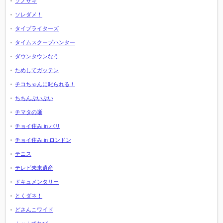
ソノサキ
ソレダメ！
タイプライターズ
タイムスクープハンター
ダウンタウンなう
ためしてガッテン
チコちゃんに叱られる！
ちちんぷいぷい
チマタの噺
チョイ住み in パリ
チョイ住み in ロンドン
テニス
テレビ未来遺産
ドキュメンタリー
とくダネ！
どさんこワイド