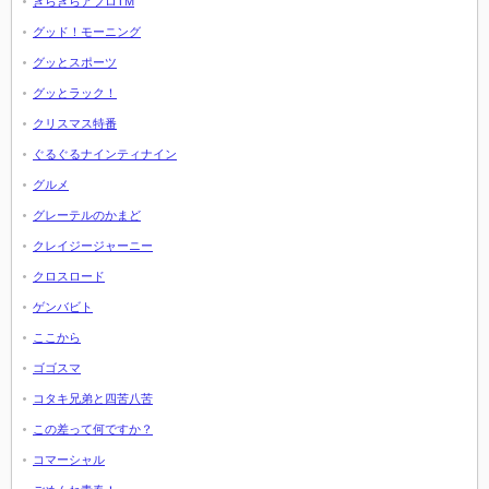
きらきらアフロTM
グッド！モーニング
グッとスポーツ
グッとラック！
クリスマス特番
ぐるぐるナインティナイン
グルメ
グレーテルのかまど
クレイジージャーニー
クロスロード
ゲンバビト
ここから
ゴゴスマ
コタキ兄弟と四苦八苦
この差って何ですか？
コマーシャル