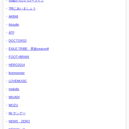
55歳からのハローライフ
7時にあいましょう
AKB48
Astudio
ATP
DOCTORS3
EXILE TRIBE 男旅seasonⅡ
FOOT×BRAIN
HERO2014
livemonster
LOVEMUSIC
melodix
MIU404
MOZU
Mr.サンデー
NEWS ZERO