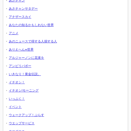
あさチャン
あさチャンサタデー
アナザースカイ
あなたの知るかもしれない世界
アニメ
あのニュースで得する人損する人
ありえへん∞世界
アルジャーノンに花束を
アンビリバボー
いきなり！黄金伝説。
イチオシ！
イチオシ!モーニング
いっぷく！
イベント
ウェークアップ！ぷらす
ウエッブサービス