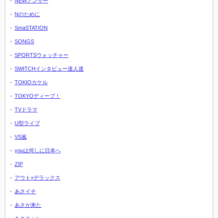
NEWアンサー
Nのために
SmaSTATION
SONGS
SPORTSウォッチャー
SWITCHインタビュー達人達
TOKIOカケル
TOKYOディープ！
TVドラマ
U型ライブ
VS嵐
youは何しに日本へ
ZIP
アウト×デラックス
あさイチ
あさが来た