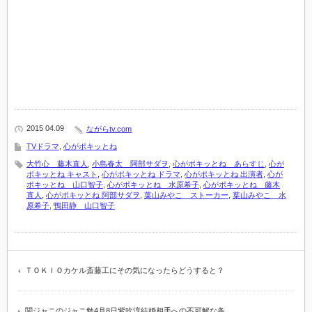
2015 04.09
ながらtv.com
TVドラマ
,
心がポキッとね
大竹心 藤木直人
,
小島春太 阿部サダヲ
,
心がポキッとね あらすじ
,
心が
ポキッとね キャスト
,
心がポキッとね ドラマ
,
心がポキッとね 出演者
,
心が
ポキッとね 山口智子
,
心がポキッとね 水原希子
,
心がポキッとね 藤木
直人
,
心がポキッとね 阿部サダヲ
,
葉山みやこ ストーカー
,
葉山みやこ 水
原希子
,
鴨田静 山口智子
ＴＯＫＩＯカケル斎藤工にその気になったらどうすると？
関ジャニのジャニ勉4月8日紫吹淳結婚相手への不可解な条…