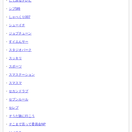
してみるテレビ
シブ5時
しゃべくり007
シューイチ
ジョブチューン
すイエんサー
スタジオパーク
スッキリ
スポーツ
スマステーション
スマスマ
セカンドラブ
セブンルール
セレブ
そうだ旅に行こう
そこまで言って委員会NP