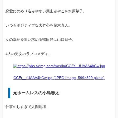
恋愛にのめり込みやすい葉山みやこを水原希子。
いつもポジティブな大竹心を藤木直人。
女の幸せを追い求める鴨田静は山口智子。
4人の男女のラブコメディ。
CCEt__fUAAA4hCw.jpg (JPEG Image, 599×329 pixels)
元ホームレスの小島春太
仕事のしすぎで人間崩壊。