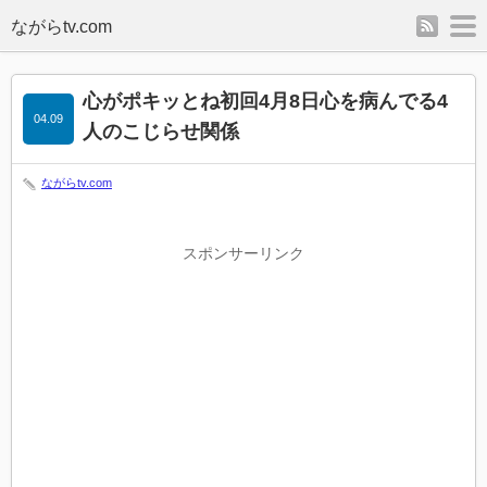
rss
m
心がポキッとね初回4月8日心を病んでる4
04.09
人のこじらせ関係
ながらtv.com
スポンサーリンク