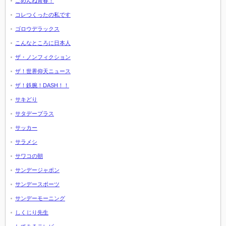
ごめんね青春！
コレつくったの私です
ゴロウデラックス
こんなところに日本人
ザ・ノンフィクション
ザ！世界仰天ニュース
ザ！鉄腕！DASH！！
サキどり
サタデープラス
サッカー
サラメシ
サワコの朝
サンデージャポン
サンデースポーツ
サンデーモーニング
しくじり先生