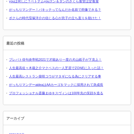
youは何しに？ベトナムyouズン＆ダンのさくら食堂は定食屋
がっちりマンデー！パキッテってなんだか名前で想像できる？
ボクらの時代窪塚洋介の信じる心が息子の立ち直りを助けた！
最近の投稿
プレバト俳句炎帝戦2021で才能あり一度の犬山紙子が下克上！
人生最高佐々木蔵之介マクベスの一人芝居でZONEに入った話！
人生最高レストラン柴咲コウがマタギになる為にクリアする事
がっちりマンデーaideaはAAカーゴをマックに採用されて急成長
プロフェッショナル斎藤まゆキスヴィンは100年先の笑顔を造る
アーカイブ