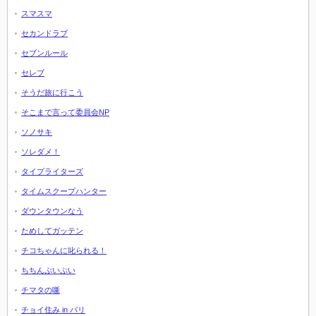
スマスマ
セカンドラブ
セブンルール
セレブ
そうだ旅に行こう
そこまで言って委員会NP
ソノサキ
ソレダメ！
タイプライターズ
タイムスクープハンター
ダウンタウンなう
ためしてガッテン
チコちゃんに叱られる！
ちちんぷいぷい
チマタの噺
チョイ住み in パリ