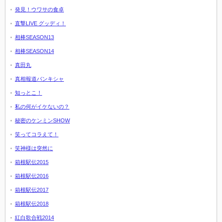
発見！ウワサの食卓
直撃LIVE グッディ！
相棒SEASON13
相棒SEASON14
真田丸
真相報道バンキシャ
知っとこ！
私の何がイケないの？
秘密のケンミンSHOW
笑ってコラえて！
笑神様は突然に
箱根駅伝2015
箱根駅伝2016
箱根駅伝2017
箱根駅伝2018
紅白歌合戦2014