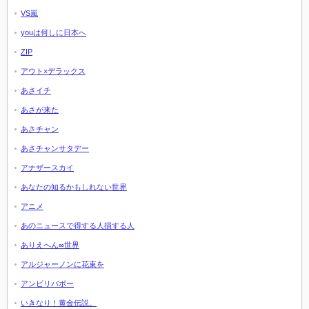
VS嵐
youは何しに日本へ
ZIP
アウト×デラックス
あさイチ
あさが来た
あさチャン
あさチャンサタデー
アナザースカイ
あなたの知るかもしれない世界
アニメ
あのニュースで得する人損する人
ありえへん∞世界
アルジャーノンに花束を
アンビリバボー
いきなり！黄金伝説。