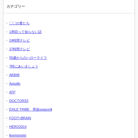
カテゴリー
〇〇の妻たち
1周回って知らない話
24時間テレビ
27時間テレビ
55歳からのハローライフ
7時にあいましょう
AKB48
Astudio
ATP
DOCTORS3
EXILE TRIBE 男旅seasonⅡ
FOOT×BRAIN
HERO2014
livemonster