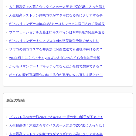
人生最高佐々木蔵之介マクベスの一人芝居でZONEに入った話！
人生最高レストラン柴咲コウがマタギになる為にクリアする事
がっちりマンデーaideaはAAカーゴをマックに採用されて急成長
プロフェッショナル斎藤まゆキスヴィンは100年先の笑顔を造る
がっちりマンデー！シノプスはAIの惣菜割引予測でがっちり
サワコの朝ゴゴスマ石井亮次は関西放送でも視聴率稼げるの？
youは何しに？ベトナムyouズン＆ダンのさくら食堂は定食屋
がっちりマンデー！パキッテってなんだか名前で想像できる？
ボクらの時代窪塚洋介の信じる心が息子の立ち直りを助けた！
最近の投稿
プレバト俳句炎帝戦2021で才能あり一度の犬山紙子が下克上！
人生最高佐々木蔵之介マクベスの一人芝居でZONEに入った話！
人生最高レストラン柴咲コウがマタギになる為にクリアする事