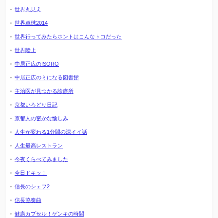
世界丸見え
世界卓球2014
世界行ってみたらホントはこんなトコだった
世界陸上
中居正広のISORO
中居正広のミになる図書館
主治医が見つかる診療所
京都いろどり日記
京都人の密かな愉しみ
人生が変わる1分間の深イイ話
人生最高レストラン
今夜くらべてみました
今日ドキッ！
信長のシェフ2
信長協奏曲
健康カプセル！ゲンキの時間