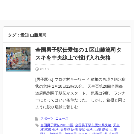
タグ：愛知 山藤篤司
全国男子駅伝愛知の１区山藤篤司タ
スキを中央線上で投げ入れ失格
01.18
[男子駅伝] ブログ村キーワード 箱根の再現？脱水症
状の危険 1月18日12時30分。 天皇盃第20回全国都
道府県別男子駅伝がスタート。 気温は9度。 ランナ
ーにとってはいい条件だった。 しかし、箱根と同じ
ように脱水症状に苦しむ…
スポーツ
,
ニュース
全国男子駅伝2015 1区
,
全国男子駅伝愛知県失格
,
天皇
杯 駅伝 失格
,
天皇杯 駅伝 愛知 失格
,
山藤 愛知
,
山藤