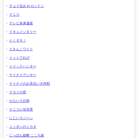
チョイ住み in ロンドン
テニス
テレビ未来遺産
ドキュメンタリー
とくダネ！
どさんこワイド
トットてれび
トリックハンター
ナイナイアンサー
ナイナイのお見合い大作戦
ナカイの窓
なないろ日和
ナニコレ珍百景
にじいろジーン
ニッポンのミカタ
にっぽん縦断 こころ旅