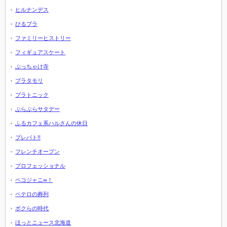
ヒルナンデス
ひるブラ
ファミリーヒストリー
フィギュアスケート
ぶっちゃけ寺
ブラタモリ
プラトニック
ぶらぶらサタデー
ふるカフェ系ハルさんの休日
プレバト!!
フレンチオープン
プロフェッショナル
ペコジャニ∞！
ペテロの葬列
ボクらの時代
ほっとニュース北海道