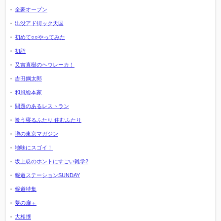
全豪オープン
出没アド街ック天国
初めて○○やってみた
初詣
又吉直樹のヘウレーカ！
吉田鋼太郎
和風総本家
問題のあるレストラン
喰う寝るふたり 住むふたり
噂の東京マガジン
地味にスゴイ！
坂上忍のホントにすごい雑学2
報道ステーションSUNDAY
報道特集
夢の扉＋
大相撲