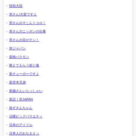
情熱大陸
所さん!大変ですよ
所さんのそこんトコロ！
所さんのニッポンの出番
所さんの目がテン！
所ジャパン
探検バクモン
教えてもらう前と後
新チューボーですよ
新堂本兄弟
新婚さんいらっしゃい
新説！所JAPAN
旅ずきんちゃん
日曜ビッグバラエティ
日本のアイドル
日本人のおなまえっ