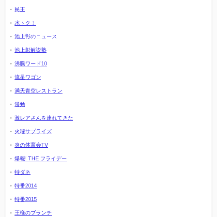
民王
水トク！
池上彰のニュース
池上彰解説塾
沸騰ワード10
流星ワゴン
満天青空レストラン
漫勉
激レアさんを連れてきた
火曜サプライズ
炎の体育会TV
爆報! THE フライデー
特ダネ
特番2014
特番2015
王様のブランチ