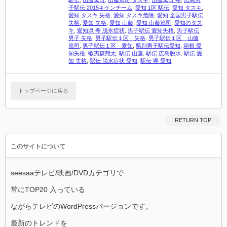
駅伝
,
山藤篤司
,
山藤篤司 タスキ
,
山藤篤司 襷
,
広島男
子駅伝 2015キケンチーム
,
愛知 1区 駅伝
,
愛知 タスキ
,
愛知 タスキ 失格
,
愛知 タスキ危険
,
愛知 全国男子駅伝
失格
,
愛知 失格
,
愛知 山藤
,
愛知 山藤篤司
,
愛知のタス
キ
,
愛知県 襷 脱水症状
,
男子駅伝 愛知失格
,
男子駅伝
男子 失格
,
男子駅伝１区 失格
,
男子駅伝１区 山藤
篤司
,
男子駅伝１区 愛知
,
県別男子駅伝愛知
,
箱根 愛
知失格
,
蝦夷森翔太
,
駅伝 山藤
,
駅伝 広島脱水
,
駅伝 愛
知 失格
,
駅伝 脱水症状 愛知
,
駅伝 襷 愛知
トップページに戻る
RETURN TOP
このサイトについて
seesaaテレビ/映画/DVDカテゴリで
常にTOP20 入っている
ながらテレビのWordPressバージョンです。
最新のトレンドを