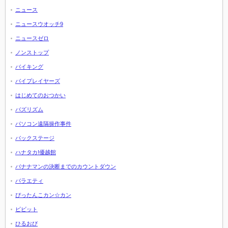
ニュース
ニュースウオッチ9
ニュースゼロ
ノンストップ
バイキング
バイプレイヤーズ
はじめてのおつかい
バズリズム
パソコン遠隔操作事件
バックステージ
ハナタカ!優越館
バナナマンの決断までのカウントダウン
バラエティ
ぴったんこカン☆カン
ビビット
ひるおび