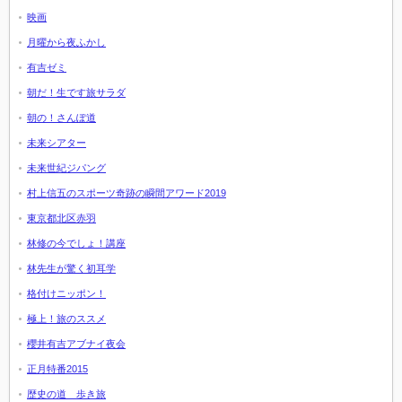
映画
月曜から夜ふかし
有吉ゼミ
朝だ！生です旅サラダ
朝の！さんぽ道
未来シアター
未来世紀ジパング
村上信五のスポーツ奇跡の瞬間アワード2019
東京都北区赤羽
林修の今でしょ！講座
林先生が驚く初耳学
格付けニッポン！
極上！旅のススメ
櫻井有吉アブナイ夜会
正月特番2015
歴史の道 歩き旅