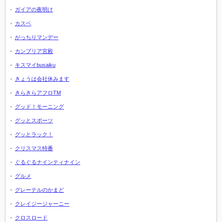
ガイアの夜明け
カスペ
がっちりマンデー
カンブリア宮殿
キスマイbusaiku
きょうは会社休みます
きらきらアフロTM
グッド！モーニング
グッとスポーツ
グッとラック！
クリスマス特番
ぐるぐるナインティナイン
グルメ
グレーテルのかまど
クレイジージャーニー
クロスロード