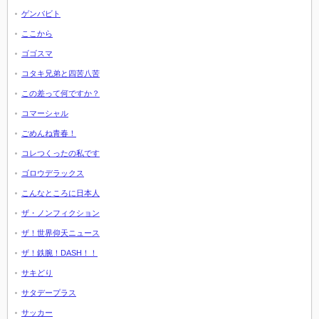
ゲンバビト
ここから
ゴゴスマ
コタキ兄弟と四苦八苦
この差って何ですか？
コマーシャル
ごめんね青春！
コレつくったの私です
ゴロウデラックス
こんなところに日本人
ザ・ノンフィクション
ザ！世界仰天ニュース
ザ！鉄腕！DASH！！
サキどり
サタデープラス
サッカー