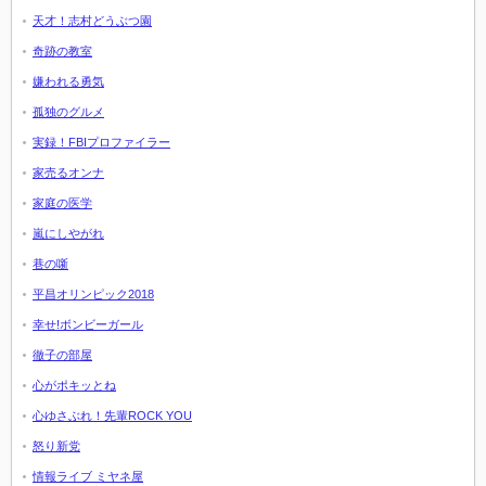
天才！志村どうぶつ園
奇跡の教室
嫌われる勇気
孤独のグルメ
実録！FBIプロファイラー
家売るオンナ
家庭の医学
嵐にしやがれ
巷の噺
平昌オリンピック2018
幸せ!ボンビーガール
徹子の部屋
心がポキッとね
心ゆさぶれ！先輩ROCK YOU
怒り新党
情報ライブ ミヤネ屋