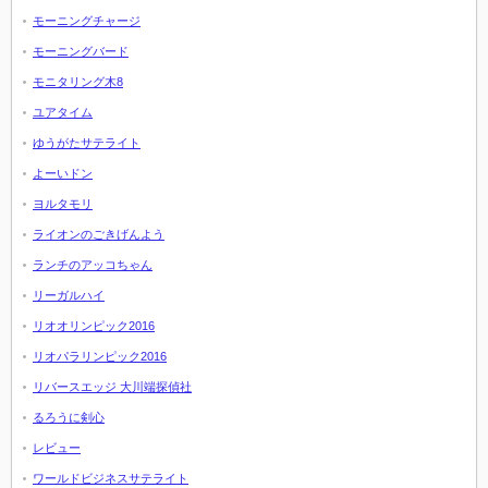
モーニングチャージ
モーニングバード
モニタリング木8
ユアタイム
ゆうがたサテライト
よーいドン
ヨルタモリ
ライオンのごきげんよう
ランチのアッコちゃん
リーガルハイ
リオオリンピック2016
リオパラリンピック2016
リバースエッジ 大川端探偵社
るろうに剣心
レビュー
ワールドビジネスサテライト