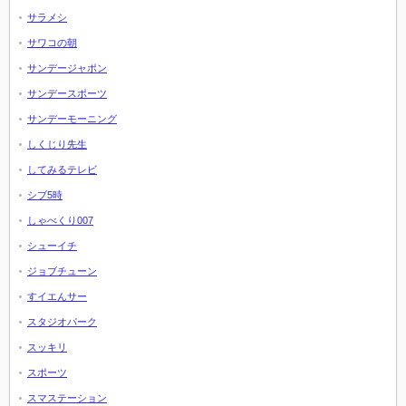
サラメシ
サワコの朝
サンデージャポン
サンデースポーツ
サンデーモーニング
しくじり先生
してみるテレビ
シブ5時
しゃべくり007
シューイチ
ジョブチューン
すイエんサー
スタジオパーク
スッキリ
スポーツ
スマステーション