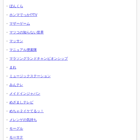
ぼんくら
ホンマでっか!?TV
マザーゲーム
マツコの知らない世界
マッサン
マニュアル捜索隊
マラソングランドチャンピオンシップ
まれ
ミュージックステーション
みんテレ
メイドインジャパン
めざましテレビ
めちゃ２イケてるッ！
メレンゲの気持ち
モーグル
モーサテ