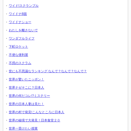
ワイド!スクランブル
ワイドナB面
ワイドナショー
わたしを離さないで
ワンダフルライフ
下町ロケット
不便な便利屋
不惑のスクラム
世にも不思議なランキング なんで？なんで？なんで？
世界が驚いたニッポン！
世界ナゼそこに？日本人
世界の何だコレ!?ミステリー
世界の日本人妻は見た！
世界の村で発見!こんなところに日本人
世界の秘境で大発見！日本食堂２０
世界一受けたい授業