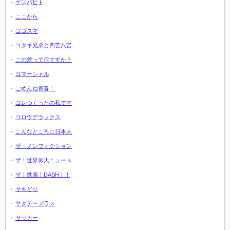
ゲンバビト
ここから
ゴゴスマ
コタキ兄弟と四苦八苦
この差って何ですか？
コマーシャル
ごめんね青春！
コレつくったの私です
ゴロウデラックス
こんなところに日本人
ザ・ノンフィクション
ザ！世界仰天ニュース
ザ！鉄腕！DASH！！
サキどり
サタデープラス
サッカー