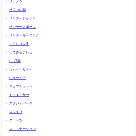
サラメシ
サワコの朝
サンデージャポン
サンデースポーツ
サンデーモーニング
しくじり先生
してみるテレビ
シブ5時
しゃべくり007
シューイチ
ジョブチューン
すイエんサー
スタジオパーク
スッキリ
スポーツ
スマステーション