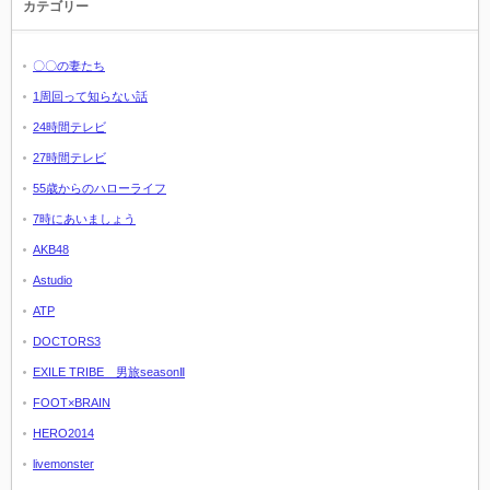
カテゴリー
〇〇の妻たち
1周回って知らない話
24時間テレビ
27時間テレビ
55歳からのハローライフ
7時にあいましょう
AKB48
Astudio
ATP
DOCTORS3
EXILE TRIBE 男旅seasonⅡ
FOOT×BRAIN
HERO2014
livemonster