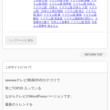
ラム国 人質
,
イスラム国 年収
,
イスラム国 後藤
,
イス
ラム国 思想
,
イスラム国 指導者
,
イスラム国 日本人
,
イスラム国 日本人
,
イスラム国 日本人 人質
,
イスラ
ム国 日本人人質の理由
,
イスラム国 池上
,
イスラム
国 湯川
,
イスラム国 裏
,
イスラム国 裏側
,
イスラム国
解説
,
イスラム国 資金源
,
イスラム国政府の思わく
,
人
質事件の裏で
,
日本人人質事件 イスラム国 思惑
,
日本
人人質事件 池上さん
トップページに戻る
RETURN TOP
このサイトについて
seesaaテレビ/映画/DVDカテゴリで
常にTOP20 入っている
ながらテレビのWordPressバージョンです。
最新のトレンドを