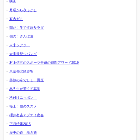
映画
月曜から夜ふかし
有吉ゼミ
朝だ！生です旅サラダ
朝の！さんぽ道
未来シアター
未来世紀ジパング
村上信五のスポーツ奇跡の瞬間アワード2019
東京都北区赤羽
林修の今でしょ！講座
林先生が驚く初耳学
格付けニッポン！
極上！旅のススメ
櫻井有吉アブナイ夜会
正月特番2015
歴史の道 歩き旅