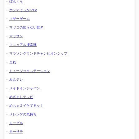
ぼんくら
ホンマでっか!?TV
マザーゲーム
マツコの知らない世界
マッサン
マニュアル捜索隊
マラソングランドチャンピオンシップ
まれ
ミュージックステーション
みんテレ
メイドインジャパン
めざましテレビ
めちゃ２イケてるッ！
メレンゲの気持ち
モーグル
モーサテ