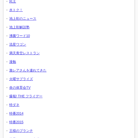
民王
水トク！
池上彰のニュース
池上彰解説塾
沸騰ワード10
流星ワゴン
満天青空レストラン
漫勉
激レアさんを連れてきた
火曜サプライズ
炎の体育会TV
爆報! THE フライデー
特ダネ
特番2014
特番2015
王様のブランチ