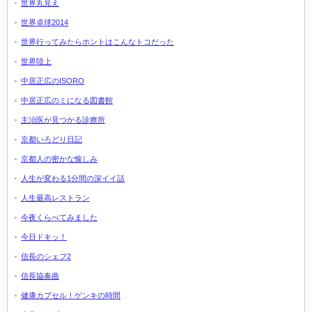
世界丸見え
世界卓球2014
世界行ってみたらホントはこんなトコだった
世界陸上
中居正広のISORO
中居正広のミになる図書館
主治医が見つかる診療所
京都いろどり日記
京都人の密かな愉しみ
人生が変わる1分間の深イイ話
人生最高レストラン
今夜くらべてみました
今日ドキッ！
信長のシェフ2
信長協奏曲
健康カプセル！ゲンキの時間