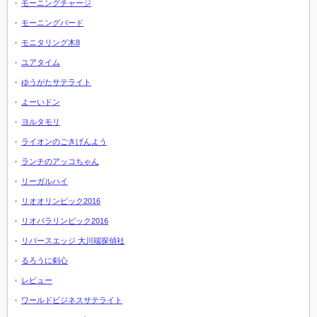
モーニングチャージ
モーニングバード
モニタリング木8
ユアタイム
ゆうがたサテライト
よーいドン
ヨルタモリ
ライオンのごきげんよう
ランチのアッコちゃん
リーガルハイ
リオオリンピック2016
リオパラリンピック2016
リバースエッジ 大川端探偵社
るろうに剣心
レビュー
ワールドビジネスサテライト