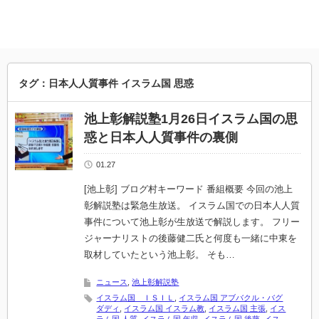
タグ：日本人人質事件 イスラム国 思惑
池上彰解説塾1月26日イスラム国の思
惑と日本人人質事件の裏側
01.27
[池上彰] ブログ村キーワード 番組概要 今回の池上
彰解説塾は緊急生放送。 イスラム国での日本人人質
事件について池上彰が生放送で解説します。 フリー
ジャーナリストの後藤健二氏と何度も一緒に中東を
取材していたという池上彰。 そも…
ニュース
,
池上彰解説塾
イスラム国 ＩＳＩＬ
,
イスラム国 アブバクル・バグ
ダディ
,
イスラム国 イスラム教
,
イスラム国 主張
,
イス