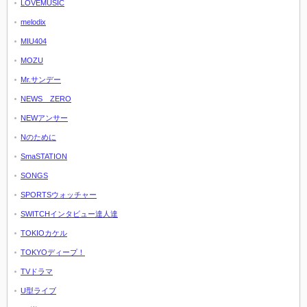
LOVEMUSIC
melodix
MIU404
MOZU
Mr.サンデー
NEWS ZERO
NEWアンサー
Nのために
SmaSTATION
SONGS
SPORTSウォッチャー
SWITCHインタビュー達人達
TOKIOカケル
TOKYOディープ！
TVドラマ
U型ライブ