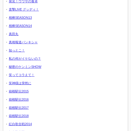
発見！ウワサの食卓
直撃LIVE グッディ！
相棒SEASON13
相棒SEASON14
真田丸
真相報道バンキシャ
知っとこ！
私の何がイケないの？
秘密のケンミンSHOW
笑ってコラえて！
笑神様は突然に
箱根駅伝2015
箱根駅伝2016
箱根駅伝2017
箱根駅伝2018
紅白歌合戦2014