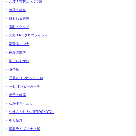
天才！志村どうぶつ園
奇跡の教室
嫌われる勇気
孤独のグルメ
実録！FBIプロファイラー
家売るオンナ
家庭の医学
嵐にしやがれ
巷の噺
平昌オリンピック2018
幸せ!ボンビーガール
徹子の部屋
心がポキッとね
心ゆさぶれ！先輩ROCK YOU
怒り新党
情報ライブ ミヤネ屋