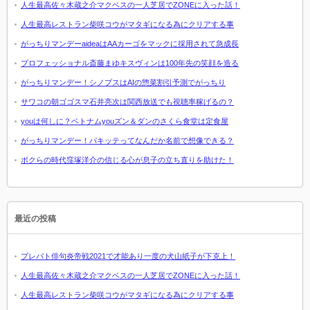
人生最高佐々木蔵之介マクベスの一人芝居でZONEに入った話！
人生最高レストラン柴咲コウがマタギになる為にクリアする事
がっちりマンデーaideaはAAカーゴをマックに採用されて急成長
プロフェッショナル斎藤まゆキスヴィンは100年先の笑顔を造る
がっちりマンデー！シノプスはAIの惣菜割引予測でがっちり
サワコの朝ゴゴスマ石井亮次は関西放送でも視聴率稼げるの？
youは何しに？ベトナムyouズン＆ダンのさくら食堂は定食屋
がっちりマンデー！パキッテってなんだか名前で想像できる？
ボクらの時代窪塚洋介の信じる心が息子の立ち直りを助けた！
最近の投稿
プレバト俳句炎帝戦2021で才能あり一度の犬山紙子が下克上！
人生最高佐々木蔵之介マクベスの一人芝居でZONEに入った話！
人生最高レストラン柴咲コウがマタギになる為にクリアする事