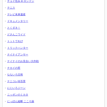
チョイ住み in ロンドン
テニス
テレビ未来遺産
ドキュメンタリー
とくダネ！
どさんこワイド
トットてれび
トリックハンター
ナイナイアンサー
ナイナイのお見合い大作戦
ナカイの窓
なないろ日和
ナニコレ珍百景
にじいろジーン
ニッポンのミカタ
にっぽん縦断 こころ旅