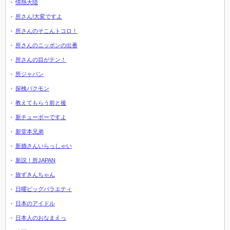
情熱大陸
所さん!大変ですよ
所さんのそこんトコロ！
所さんのニッポンの出番
所さんの目がテン！
所ジャパン
探検バクモン
教えてもらう前と後
新チューボーですよ
新堂本兄弟
新婚さんいらっしゃい
新説！所JAPAN
旅ずきんちゃん
日曜ビッグバラエティ
日本のアイドル
日本人のおなまえっ