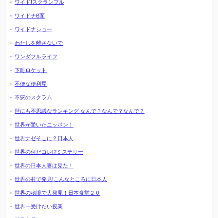
ワイド!スクランブル
ワイドナB面
ワイドナショー
わたしを離さないで
ワンダフルライフ
下町ロケット
不便な便利屋
不惑のスクラム
世にも不思議なランキング なんで？なんで？なんで？
世界が驚いたニッポン！
世界ナゼそこに？日本人
世界の何だコレ!?ミステリー
世界の日本人妻は見た！
世界の村で発見!こんなところに日本人
世界の秘境で大発見！日本食堂２０
世界一受けたい授業