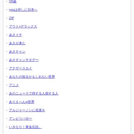
VS嵐
youは何しに日本へ
ZIP
アウト×デラックス
あさイチ
あさが来た
あさチャン
あさチャンサタデー
アナザースカイ
あなたの知るかもしれない世界
アニメ
あのニュースで得する人損する人
ありえへん∞世界
アルジャーノンに花束を
アンビリバボー
いきなり！黄金伝説。