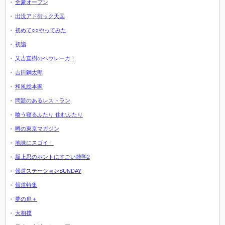
全豪オープン
出没アド街ック天国
初めて○○やってみた
初詣
又吉直樹のヘウレーカ！
吉田鋼太郎
和風総本家
問題のあるレストラン
喰う寝るふたり 住むふたり
噂の東京マガジン
地味にスゴイ！
坂上忍のホントにすごい雑学2
報道ステーションSUNDAY
報道特集
夢の扉＋
大相撲