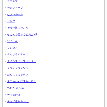
スマスマ
セカンドラブ
セブンルール
セレブ
そうだ旅に行こう
そこまで言って委員会NP
ソノサキ
ソレダメ！
タイプライターズ
タイムスクープハンター
ダウンタウンなう
ためしてガッテン
チコちゃんに叱られる！
ちちんぷいぷい
チマタの噺
チョイ住み in パリ