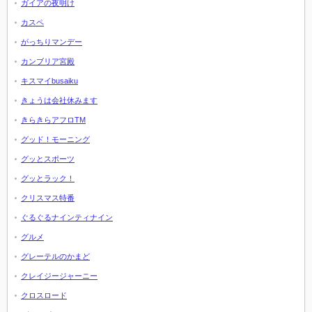
ガイアの夜明け
カスペ
がっちりマンデー
カンブリア宮殿
キスマイbusaiku
きょうは会社休みます
きらきらアフロTM
グッド！モーニング
グッとスポーツ
グッとラック！
クリスマス特番
ぐるぐるナインティナイン
グルメ
グレーテルのかまど
クレイジージャーニー
クロスロード