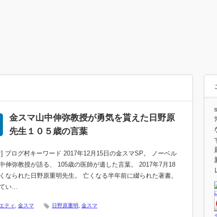
金スマ山中伸弥教授が勇気を貰えた日野原
先生１０５歳の言葉
マ] ブログ村キーワード 2017年12月15日の金スマSP。 ノーベル
中伸弥教授が語る、 105歳の医師が遺した言葉。 2017年7月18
くなられた日野原重明先生。 亡くなる半年前に綴られた著書。
てい…
エティ
,
金スマ
日野原重明
,
金スマ