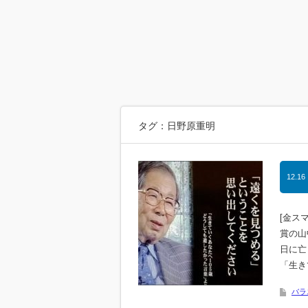
タグ：日野原重明
12.16
[金ス
賞の山
日に亡
「生き
バラ