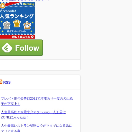
RSS
プレバト俳句炎帝戦2021で才能あり一度の犬山紙
子が下克上！
人生最高佐々木蔵之介マクベスの一人芝居で
ZONEに入った話！
人生最高レストラン柴咲コウがマタギになる為に
クリアする事