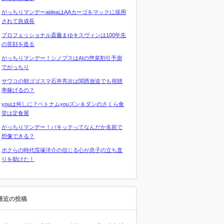
がっちりマンデーaideaはAAカーゴをマックに採用
されて急成長
プロフェッショナル斎藤まゆキスヴィンは100年先
の笑顔を造る
がっちりマンデー！シノプスはAIの惣菜割引予測
でがっちり
サワコの朝ゴゴスマ石井亮次は関西放送でも視聴
率稼げるの？
youは何しに？ベトナムyouズン＆ダンのさくら食
堂は定食屋
がっちりマンデー！パキッテってなんだか名前で
想像できる？
ボクらの時代窪塚洋介の信じる心が息子の立ち直
りを助けた！
最近の投稿