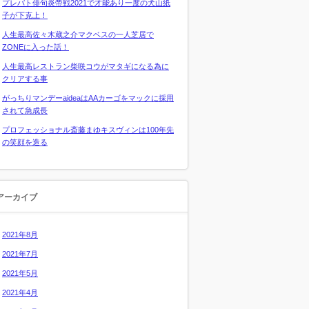
プレバト俳句炎帝戦2021で才能あり一度の犬山紙
子が下克上！
人生最高佐々木蔵之介マクベスの一人芝居で
ZONEに入った話！
人生最高レストラン柴咲コウがマタギになる為に
クリアする事
がっちりマンデーaideaはAAカーゴをマックに採用
されて急成長
プロフェッショナル斎藤まゆキスヴィンは100年先
の笑顔を造る
アーカイブ
2021年8月
2021年7月
2021年5月
2021年4月