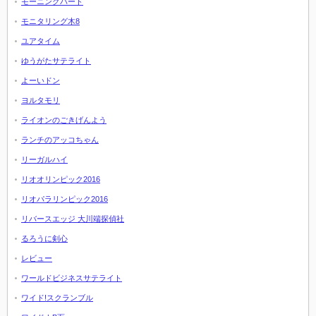
モーニングバード
モニタリング木8
ユアタイム
ゆうがたサテライト
よーいドン
ヨルタモリ
ライオンのごきげんよう
ランチのアッコちゃん
リーガルハイ
リオオリンピック2016
リオパラリンピック2016
リバースエッジ 大川端探偵社
るろうに剣心
レビュー
ワールドビジネスサテライト
ワイド!スクランブル