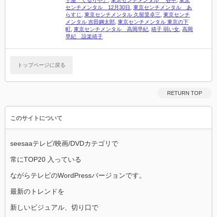
子屋『くるりや』
,
東京センチメンタル 谷中
,
東京
センチメンタル 12月30日
,
東京センチメンタル あ
らすじ
,
東京センチメンタル 久留里卓三
,
東京センチ
メンタル 吉田鋼太郎
,
東京センチメンタル 東京の下
町
,
東京センチメンタル 高岡早紀
,
靖子 弱い女
,
高岡
早紀 設楽靖子
トップページに戻る
RETURN TOP
このサイトについて
seesaaテレビ/映画/DVDカテゴリで
常にTOP20 入っている
ながらテレビのWordPressバージョンです。
最新のトレンドを
新しいビジュアル、切り口で