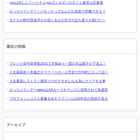
youは何しに？ベトナムyouズン＆ダンのさくら食堂は定食屋
がっちりマンデー！パキッテってなんだか名前で想像できる？
ボクらの時代窪塚洋介の信じる心が息子の立ち直りを助けた！
最近の投稿
プレバト俳句炎帝戦2021で才能あり一度の犬山紙子が下克上！
人生最高佐々木蔵之介マクベスの一人芝居でZONEに入った話！
人生最高レストラン柴咲コウがマタギになる為にクリアする事
がっちりマンデーaideaはAAカーゴをマックに採用されて急成長
プロフェッショナル斎藤まゆキスヴィンは100年先の笑顔を造る
アーカイブ