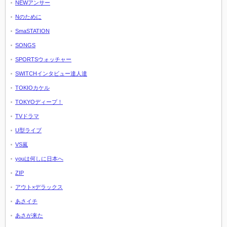
NEWアンサー
Nのために
SmaSTATION
SONGS
SPORTSウォッチャー
SWITCHインタビュー達人達
TOKIOカケル
TOKYOディープ！
TVドラマ
U型ライブ
VS嵐
youは何しに日本へ
ZIP
アウト×デラックス
あさイチ
あさが来た