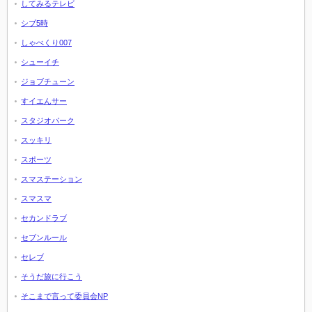
してみるテレビ
シブ5時
しゃべくり007
シューイチ
ジョブチューン
すイエんサー
スタジオパーク
スッキリ
スポーツ
スマステーション
スマスマ
セカンドラブ
セブンルール
セレブ
そうだ旅に行こう
そこまで言って委員会NP