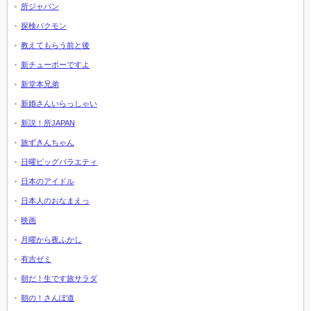
所ジャパン
探検バクモン
教えてもらう前と後
新チューボーですよ
新堂本兄弟
新婚さんいらっしゃい
新説！所JAPAN
旅ずきんちゃん
日曜ビッグバラエティ
日本のアイドル
日本人のおなまえっ
映画
月曜から夜ふかし
有吉ゼミ
朝だ！生です旅サラダ
朝の！さんぽ道