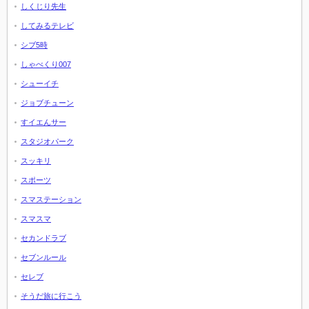
しくじり先生
してみるテレビ
シブ5時
しゃべくり007
シューイチ
ジョブチューン
すイエんサー
スタジオパーク
スッキリ
スポーツ
スマステーション
スマスマ
セカンドラブ
セブンルール
セレブ
そうだ旅に行こう