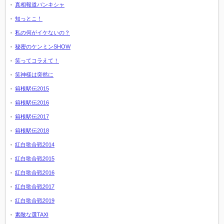
真相報道バンキシャ
知っとこ！
私の何がイケないの？
秘密のケンミンSHOW
笑ってコラえて！
笑神様は突然に
箱根駅伝2015
箱根駅伝2016
箱根駅伝2017
箱根駅伝2018
紅白歌合戦2014
紅白歌合戦2015
紅白歌合戦2016
紅白歌合戦2017
紅白歌合戦2019
素敵な選TAXI