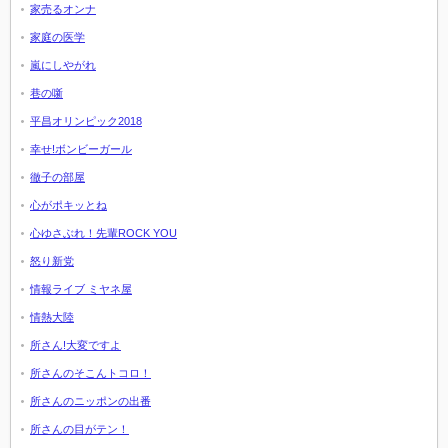
家売るオンナ
家庭の医学
嵐にしやがれ
巷の噺
平昌オリンピック2018
幸せ!ボンビーガール
徹子の部屋
心がポキッとね
心ゆさぶれ！先輩ROCK YOU
怒り新党
情報ライブ ミヤネ屋
情熱大陸
所さん!大変ですよ
所さんのそこんトコロ！
所さんのニッポンの出番
所さんの目がテン！