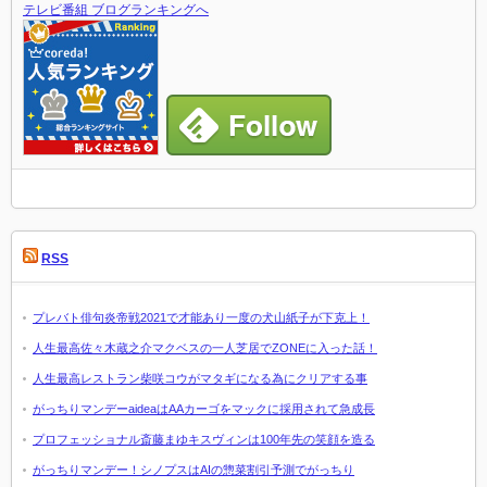
テレビ番組 ブログランキングへ
RSS
プレバト俳句炎帝戦2021で才能あり一度の犬山紙子が下克上！
人生最高佐々木蔵之介マクベスの一人芝居でZONEに入った話！
人生最高レストラン柴咲コウがマタギになる為にクリアする事
がっちりマンデーaideaはAAカーゴをマックに採用されて急成長
プロフェッショナル斎藤まゆキスヴィンは100年先の笑顔を造る
がっちりマンデー！シノプスはAIの惣菜割引予測でがっちり