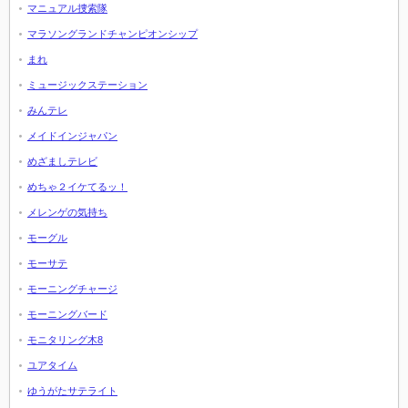
マニュアル捜索隊
マラソングランドチャンピオンシップ
まれ
ミュージックステーション
みんテレ
メイドインジャパン
めざましテレビ
めちゃ２イケてるッ！
メレンゲの気持ち
モーグル
モーサテ
モーニングチャージ
モーニングバード
モニタリング木8
ユアタイム
ゆうがたサテライト