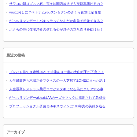
サワコの朝ゴゴスマ石井亮次は関西放送でも視聴率稼げるの？
youは何しに？ベトナムyouズン＆ダンのさくら食堂は定食屋
がっちりマンデー！パキッテってなんだか名前で想像できる？
ボクらの時代窪塚洋介の信じる心が息子の立ち直りを助けた！
最近の投稿
プレバト俳句炎帝戦2021で才能あり一度の犬山紙子が下克上！
人生最高佐々木蔵之介マクベスの一人芝居でZONEに入った話！
人生最高レストラン柴咲コウがマタギになる為にクリアする事
がっちりマンデーaideaはAAカーゴをマックに採用されて急成長
プロフェッショナル斎藤まゆキスヴィンは100年先の笑顔を造る
アーカイブ