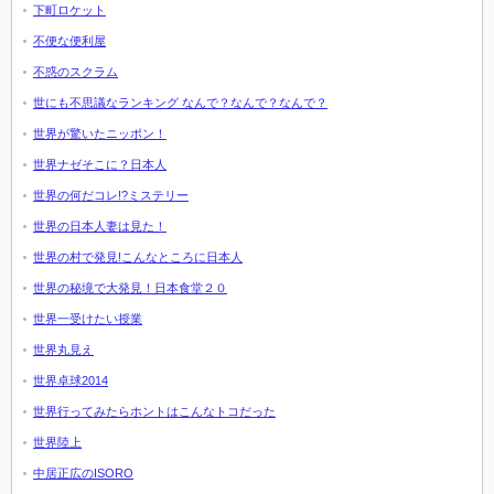
下町ロケット
不便な便利屋
不惑のスクラム
世にも不思議なランキング なんで？なんで？なんで？
世界が驚いたニッポン！
世界ナゼそこに？日本人
世界の何だコレ!?ミステリー
世界の日本人妻は見た！
世界の村で発見!こんなところに日本人
世界の秘境で大発見！日本食堂２０
世界一受けたい授業
世界丸見え
世界卓球2014
世界行ってみたらホントはこんなトコだった
世界陸上
中居正広のISORO