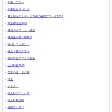
未来シアター
未来世紀ジパング
村上信五のスポーツ奇跡の瞬間アワード2019
東京都北区赤羽
林修の今でしょ！講座
林先生が驚く初耳学
格付けニッポン！
極上！旅のススメ
櫻井有吉アブナイ夜会
正月特番2015
歴史の道 歩き旅
民王
水トク！
池上彰のニュース
池上彰解説塾
沸騰ワード10