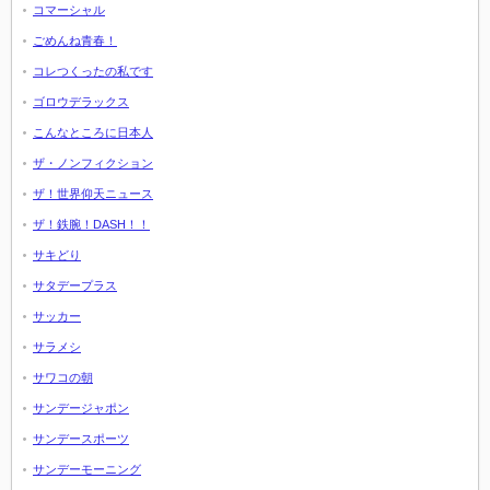
コマーシャル
ごめんね青春！
コレつくったの私です
ゴロウデラックス
こんなところに日本人
ザ・ノンフィクション
ザ！世界仰天ニュース
ザ！鉄腕！DASH！！
サキどり
サタデープラス
サッカー
サラメシ
サワコの朝
サンデージャポン
サンデースポーツ
サンデーモーニング