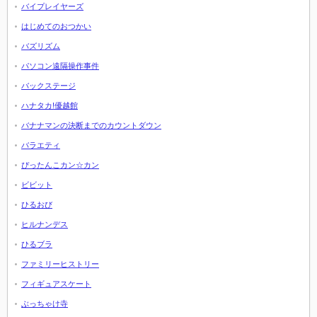
バイプレイヤーズ
はじめてのおつかい
バズリズム
パソコン遠隔操作事件
バックステージ
ハナタカ!優越館
バナナマンの決断までのカウントダウン
バラエティ
ぴったんこカン☆カン
ビビット
ひるおび
ヒルナンデス
ひるブラ
ファミリーヒストリー
フィギュアスケート
ぶっちゃけ寺