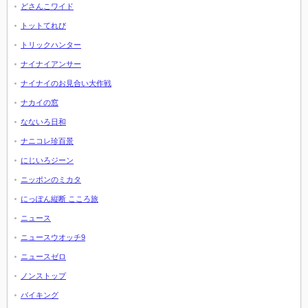
どさんこワイド
トットてれび
トリックハンター
ナイナイアンサー
ナイナイのお見合い大作戦
ナカイの窓
なないろ日和
ナニコレ珍百景
にじいろジーン
ニッポンのミカタ
にっぽん縦断 こころ旅
ニュース
ニュースウオッチ9
ニュースゼロ
ノンストップ
バイキング