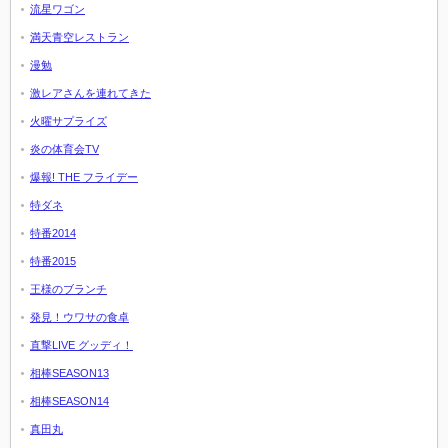
流星ワゴン
満天青空レストラン
漫勉
激レアさんを連れてきた
火曜サプライズ
炎の体育会TV
爆報! THE フライデー
特ダネ
特番2014
特番2015
王様のブランチ
発見！ウワサの食卓
直撃LIVE グッディ！
相棒SEASON13
相棒SEASON14
真田丸