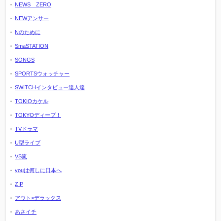
NEWS ZERO
NEWアンサー
Nのために
SmaSTATION
SONGS
SPORTSウォッチャー
SWITCHインタビュー達人達
TOKIOカケル
TOKYOディープ！
TVドラマ
U型ライブ
VS嵐
youは何しに日本へ
ZIP
アウト×デラックス
あさイチ