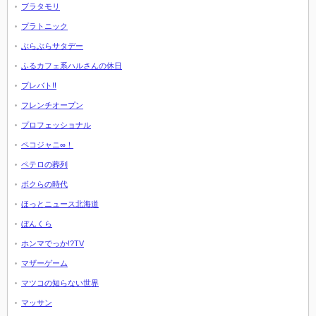
ブラタモリ
プラトニック
ぶらぶらサタデー
ふるカフェ系ハルさんの休日
プレバト!!
フレンチオープン
プロフェッショナル
ペコジャニ∞！
ペテロの葬列
ボクらの時代
ほっとニュース北海道
ぼんくら
ホンマでっか!?TV
マザーゲーム
マツコの知らない世界
マッサン