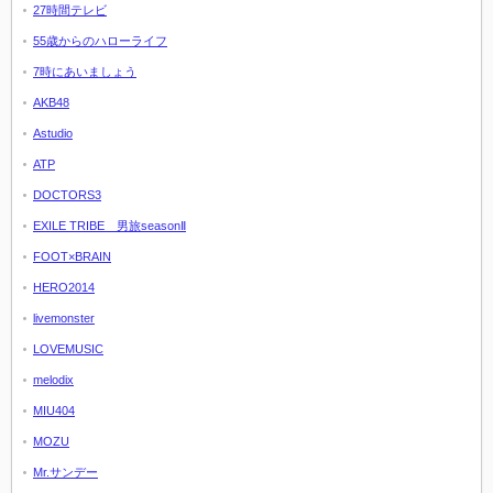
27時間テレビ
55歳からのハローライフ
7時にあいましょう
AKB48
Astudio
ATP
DOCTORS3
EXILE TRIBE 男旅seasonⅡ
FOOT×BRAIN
HERO2014
livemonster
LOVEMUSIC
melodix
MIU404
MOZU
Mr.サンデー