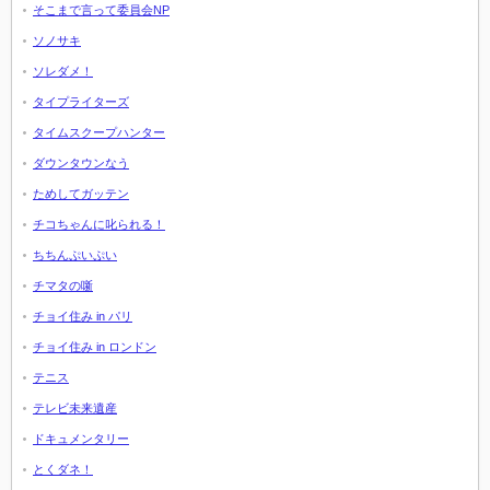
そこまで言って委員会NP
ソノサキ
ソレダメ！
タイプライターズ
タイムスクープハンター
ダウンタウンなう
ためしてガッテン
チコちゃんに叱られる！
ちちんぷいぷい
チマタの噺
チョイ住み in パリ
チョイ住み in ロンドン
テニス
テレビ未来遺産
ドキュメンタリー
とくダネ！