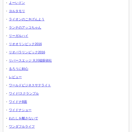
よーいドン
ヨルタモリ
ライオンのごきげんよう
ランチのアッコちゃん
リーガルハイ
リオオリンピック2016
リオパラリンピック2016
リバースエッジ 大川端探偵社
るろうに剣心
レビュー
ワールドビジネスサテライト
ワイド!スクランブル
ワイドナB面
ワイドナショー
わたしを離さないで
ワンダフルライフ