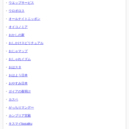
ウエッブサービス
ウロボロス
オールナイトニッポン
オイコノミア
おかしの家
おしかけスピリチュアル
おじゃマップ
おしゃれイズム
おはスタ
おはよう日本
おやすみ日本
ガイアの夜明け
カスペ
がっちりマンデー
カンブリア宮殿
キスマイbusaiku