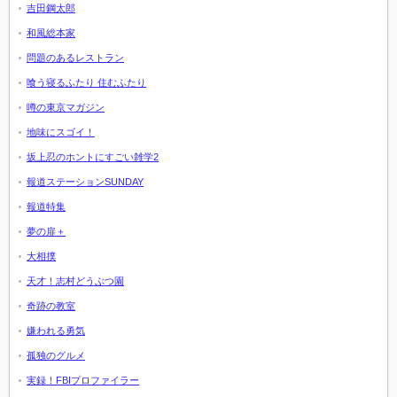
吉田鋼太郎
和風総本家
問題のあるレストラン
喰う寝るふたり 住むふたり
噂の東京マガジン
地味にスゴイ！
坂上忍のホントにすごい雑学2
報道ステーションSUNDAY
報道特集
夢の扉＋
大相撲
天才！志村どうぶつ園
奇跡の教室
嫌われる勇気
孤独のグルメ
実録！FBIプロファイラー