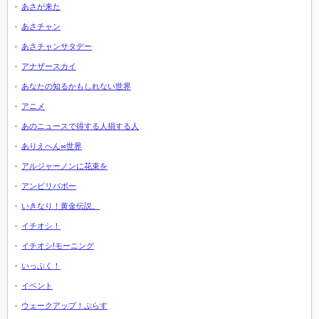
あさが来た
あさチャン
あさチャンサタデー
アナザースカイ
あなたの知るかもしれない世界
アニメ
あのニュースで得する人損する人
ありえへん∞世界
アルジャーノンに花束を
アンビリバボー
いきなり！黄金伝説。
イチオシ！
イチオシ!モーニング
いっぷく！
イベント
ウェークアップ！ぷらす