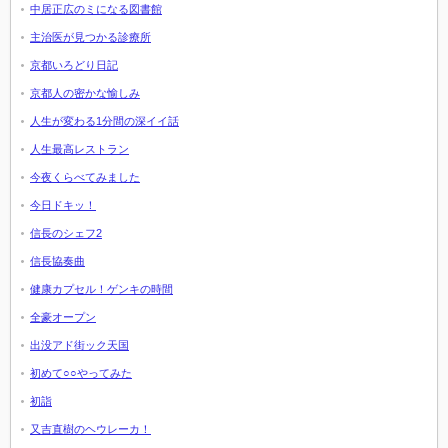
中居正広のミになる図書館
主治医が見つかる診療所
京都いろどり日記
京都人の密かな愉しみ
人生が変わる1分間の深イイ話
人生最高レストラン
今夜くらべてみました
今日ドキッ！
信長のシェフ2
信長協奏曲
健康カプセル！ゲンキの時間
全豪オープン
出没アド街ック天国
初めて○○やってみた
初詣
又吉直樹のヘウレーカ！