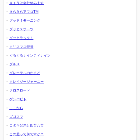
きょうは会社休みます
きらきらアフロTM
グッド！モーニング
グッとスポーツ
グッとラック！
クリスマス特番
ぐるぐるナインティナイン
グルメ
グレーテルのかまど
クレイジージャーニー
クロスロード
ゲンバビト
ここから
ゴゴスマ
コタキ兄弟と四苦八苦
この差って何ですか？