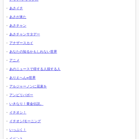
あさイチ
あさが来た
あさチャン
あさチャンサタデー
アナザースカイ
あなたの知るかもしれない世界
アニメ
あのニュースで得する人損する人
ありえへん∞世界
アルジャーノンに花束を
アンビリバボー
いきなり！黄金伝説。
イチオシ！
イチオシ!モーニング
いっぷく！
イベント