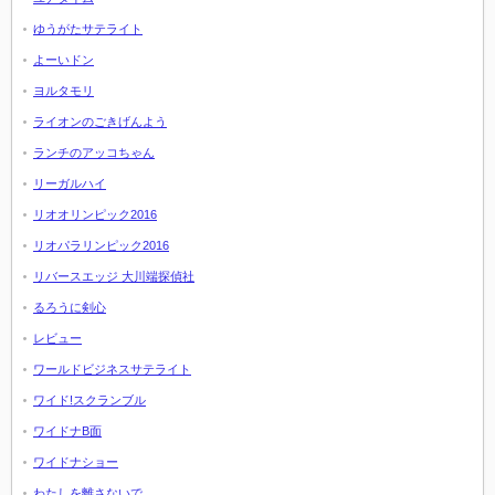
ゆうがたサテライト
よーいドン
ヨルタモリ
ライオンのごきげんよう
ランチのアッコちゃん
リーガルハイ
リオオリンピック2016
リオパラリンピック2016
リバースエッジ 大川端探偵社
るろうに剣心
レビュー
ワールドビジネスサテライト
ワイド!スクランブル
ワイドナB面
ワイドナショー
わたしを離さないで