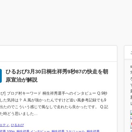
ひるおび3月30日桐生祥秀9秒87の快走を朝
原宣治が解説
おび] ブログ村キーワード 桐生祥秀選手へのインタビュー Q.9秒
した気持は？ A.風が強かったんですけど追い風参考記録でも9
出たのでこういう感じで風なしで走れたら良かったです。 Q.記
た時どう思いました…
エティ
,
ひるおび
祥秀 100m
,
桐生祥秀 インタビュー
,
桐生祥秀 スケジュール
,
桐生祥秀