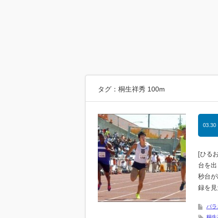
タグ：桐生祥秀 100m
03.30
[ひる
台を出
秒台が
録を見
バラ
桐生