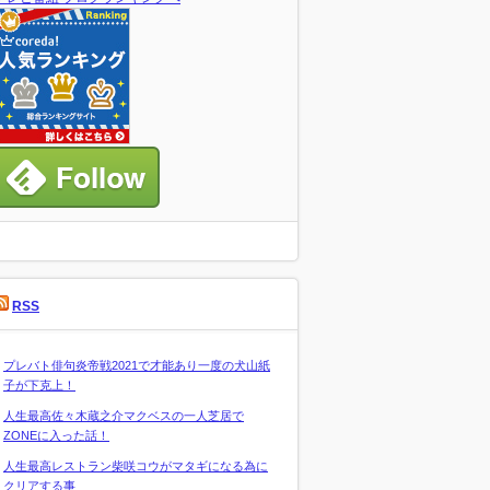
RSS
プレバト俳句炎帝戦2021で才能あり一度の犬山紙
子が下克上！
人生最高佐々木蔵之介マクベスの一人芝居で
ZONEに入った話！
人生最高レストラン柴咲コウがマタギになる為に
クリアする事