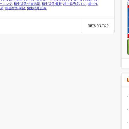
ーニング
,
桐生祥秀 伊東浩司
,
桐生祥秀 最新
,
桐生祥秀 筋トレ
,
桐生祥
結果
,
桐生祥秀 練習
,
桐生祥秀 記録
RETURN TOP