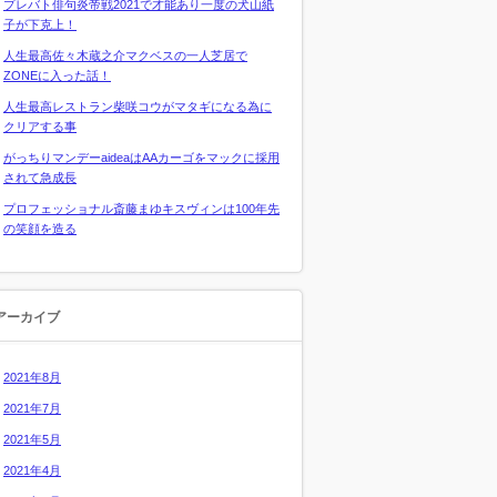
プレバト俳句炎帝戦2021で才能あり一度の犬山紙
子が下克上！
人生最高佐々木蔵之介マクベスの一人芝居で
ZONEに入った話！
人生最高レストラン柴咲コウがマタギになる為に
クリアする事
がっちりマンデーaideaはAAカーゴをマックに採用
されて急成長
プロフェッショナル斎藤まゆキスヴィンは100年先
の笑顔を造る
アーカイブ
2021年8月
2021年7月
2021年5月
2021年4月