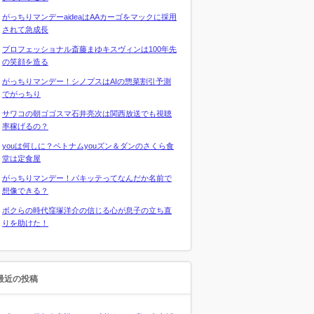
がっちりマンデーaideaはAAカーゴをマックに採用
されて急成長
プロフェッショナル斎藤まゆキスヴィンは100年先
の笑顔を造る
がっちりマンデー！シノプスはAIの惣菜割引予測
でがっちり
サワコの朝ゴゴスマ石井亮次は関西放送でも視聴
率稼げるの？
youは何しに？ベトナムyouズン＆ダンのさくら食
堂は定食屋
がっちりマンデー！パキッテってなんだか名前で
想像できる？
ボクらの時代窪塚洋介の信じる心が息子の立ち直
りを助けた！
最近の投稿