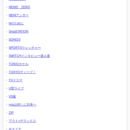
NEWS ZERO
NEWアンサー
Nのために
SmaSTATION
SONGS
SPORTSウォッチャー
SWITCHインタビュー達人達
TOKIOカケル
TOKYOディープ！
TVドラマ
U型ライブ
VS嵐
youは何しに日本へ
ZIP
アウト×デラックス
あさイチ