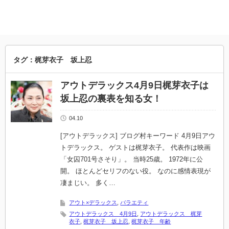
タグ：梶芽衣子 坂上忍
アウトデラックス4月9日梶芽衣子は
坂上忍の裏表を知る女！
04.10
[アウトデラックス] ブログ村キーワード 4月9日アウ
トデラックス。 ゲストは梶芽衣子。 代表作は映画
「女囚701号さそり」。 当時25歳。 1972年に公
開。 ほとんどセリフのない役。 なのに感情表現が
凄まじい。 多く…
アウト×デラックス
,
バラエティ
アウトデラックス 4月9日
,
アウトデラックス 梶芽
衣子
,
梶芽衣子 坂上忍
,
梶芽衣子 年齢