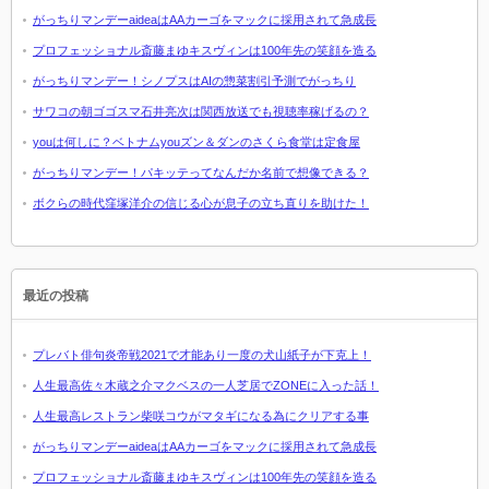
がっちりマンデーaideaはAAカーゴをマックに採用されて急成長
プロフェッショナル斎藤まゆキスヴィンは100年先の笑顔を造る
がっちりマンデー！シノプスはAIの惣菜割引予測でがっちり
サワコの朝ゴゴスマ石井亮次は関西放送でも視聴率稼げるの？
youは何しに？ベトナムyouズン＆ダンのさくら食堂は定食屋
がっちりマンデー！パキッテってなんだか名前で想像できる？
ボクらの時代窪塚洋介の信じる心が息子の立ち直りを助けた！
最近の投稿
プレバト俳句炎帝戦2021で才能あり一度の犬山紙子が下克上！
人生最高佐々木蔵之介マクベスの一人芝居でZONEに入った話！
人生最高レストラン柴咲コウがマタギになる為にクリアする事
がっちりマンデーaideaはAAカーゴをマックに採用されて急成長
プロフェッショナル斎藤まゆキスヴィンは100年先の笑顔を造る