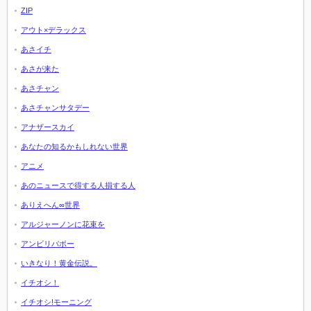
ZIP
アウト×デラックス
あさイチ
あさが来た
あさチャン
あさチャンサタデー
アナザースカイ
あなたの知るかもしれない世界
アニメ
あのニュースで得する人損する人
ありえへん∞世界
アルジャーノンに花束を
アンビリバボー
いきなり！黄金伝説。
イチオシ！
イチオシ!モーニング