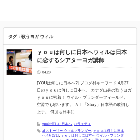
タグ：歌うヨガ ウィル
ｙｏｕは何しに日本へウィルは日本
に恋するシアターヨガ講師
04.28
[YOUは何しに日本へ?] ブログ村キーワード 4月27
日のｙｏｕは何しに日本へ。 カナダ出身の歌うヨガ
ｙｏｕに密着！ ウイル・ブランダーフィールド。
空港でも歌います。 ＡＩ「Story」日本語の歌詞も
上手。 何度も日本に…
youは何しに日本へ
,
バラエティ
ai ストーリー ウィルブランダー
,
ｙｏｕは何しに日本
へ 4月27日
,
ｙｏｕは何しに日本へ ウイル・ブランダ