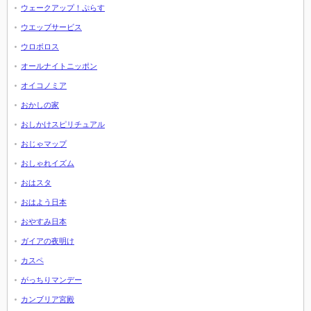
ウェークアップ！ぷらす
ウエッブサービス
ウロボロス
オールナイトニッポン
オイコノミア
おかしの家
おしかけスピリチュアル
おじゃマップ
おしゃれイズム
おはスタ
おはよう日本
おやすみ日本
ガイアの夜明け
カスペ
がっちりマンデー
カンブリア宮殿