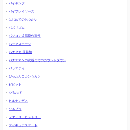
バイキング
バイプレイヤーズ
はじめてのおつかい
バズリズム
パソコン遠隔操作事件
バックステージ
ハナタカ!優越館
バナナマンの決断までのカウントダウン
バラエティ
ぴったんこカン☆カン
ビビット
ひるおび
ヒルナンデス
ひるブラ
ファミリーヒストリー
フィギュアスケート