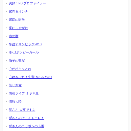
実録！FBIプロファイラー
家売るオンナ
家庭の医学
嵐にしやがれ
巷の噺
平昌オリンピック2018
幸せ!ボンビーガール
徹子の部屋
心がポキッとね
心ゆさぶれ！先輩ROCK YOU
怒り新党
情報ライブ ミヤネ屋
情熱大陸
所さん!大変ですよ
所さんのそこんトコロ！
所さんのニッポンの出番