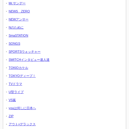
Mr.サンデー
NEWS ZERO
NEWアンサー
Nのために
SmaSTATION
SONGS
SPORTSウォッチャー
SWITCHインタビュー達人達
TOKIOカケル
TOKYOディープ！
TVドラマ
U型ライブ
VS嵐
youは何しに日本へ
ZIP
アウト×デラックス