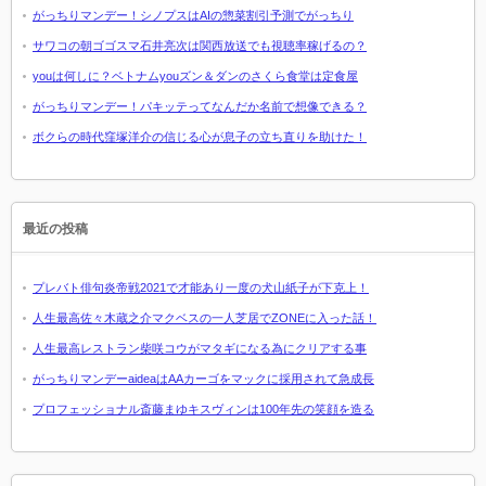
がっちりマンデー！シノプスはAIの惣菜割引予測でがっちり
サワコの朝ゴゴスマ石井亮次は関西放送でも視聴率稼げるの？
youは何しに？ベトナムyouズン＆ダンのさくら食堂は定食屋
がっちりマンデー！パキッテってなんだか名前で想像できる？
ボクらの時代窪塚洋介の信じる心が息子の立ち直りを助けた！
最近の投稿
プレバト俳句炎帝戦2021で才能あり一度の犬山紙子が下克上！
人生最高佐々木蔵之介マクベスの一人芝居でZONEに入った話！
人生最高レストラン柴咲コウがマタギになる為にクリアする事
がっちりマンデーaideaはAAカーゴをマックに採用されて急成長
プロフェッショナル斎藤まゆキスヴィンは100年先の笑顔を造る