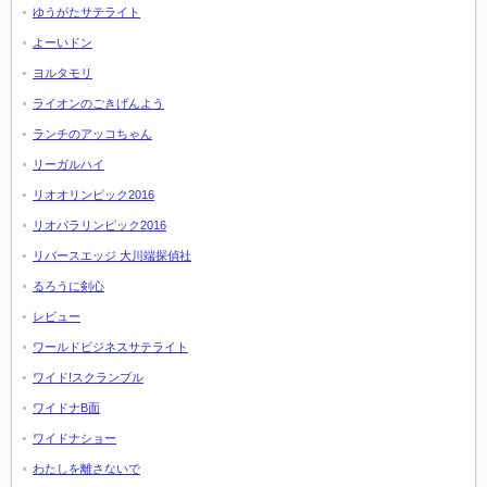
ゆうがたサテライト
よーいドン
ヨルタモリ
ライオンのごきげんよう
ランチのアッコちゃん
リーガルハイ
リオオリンピック2016
リオパラリンピック2016
リバースエッジ 大川端探偵社
るろうに剣心
レビュー
ワールドビジネスサテライト
ワイド!スクランブル
ワイドナB面
ワイドナショー
わたしを離さないで