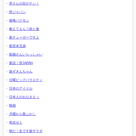
所さんの目がテン！
所ジャパン
探検バクモン
教えてもらう前と後
新チューボーですよ
新堂本兄弟
新婚さんいらっしゃい
新説！所JAPAN
旅ずきんちゃん
日曜ビッグバラエティ
日本のアイドル
日本人のおなまえっ
映画
月曜から夜ふかし
有吉ゼミ
朝だ！生です旅サラダ