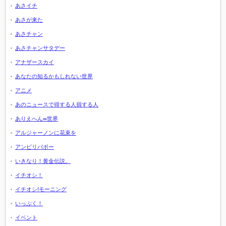
あさイチ
あさが来た
あさチャン
あさチャンサタデー
アナザースカイ
あなたの知るかもしれない世界
アニメ
あのニュースで得する人損する人
ありえへん∞世界
アルジャーノンに花束を
アンビリバボー
いきなり！黄金伝説。
イチオシ！
イチオシ!モーニング
いっぷく！
イベント