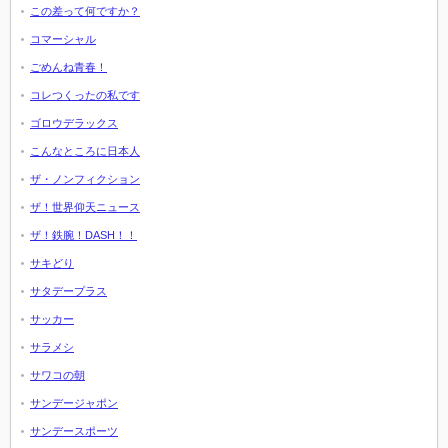
この差って何ですか？
コマーシャル
ごめんね青春！
コレつくったの私です
ゴロウデラックス
こんなところに日本人
ザ・ノンフィクション
ザ！世界仰天ニュース
ザ！鉄腕！DASH！！
サキどり
サタデープラス
サッカー
サラメシ
サワコの朝
サンデージャポン
サンデースポーツ