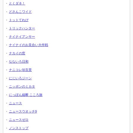
とくダネ！
どさんこワイド
トットてれび
トリックハンター
ナイナイアンサー
ナイナイのお見合い大作戦
ナカイの窓
なないろ日和
ナニコレ珍百景
にじいろジーン
ニッポンのミカタ
にっぽん縦断 こころ旅
ニュース
ニュースウオッチ9
ニュースゼロ
ノンストップ