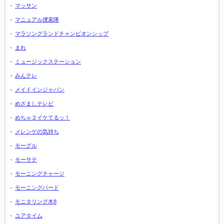
マッサン
マニュアル捜索隊
マラソングランドチャンピオンシップ
まれ
ミュージックステーション
みんテレ
メイドインジャパン
めざましテレビ
めちゃ２イケてるッ！
メレンゲの気持ち
モーグル
モーサテ
モーニングチャージ
モーニングバード
モニタリング木8
ユアタイム