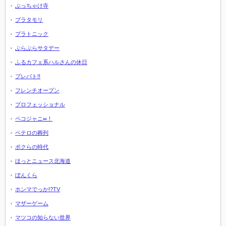
ぶっちゃけ寺
ブラタモリ
プラトニック
ぶらぶらサタデー
ふるカフェ系ハルさんの休日
プレバト!!
フレンチオープン
プロフェッショナル
ペコジャニ∞！
ペテロの葬列
ボクらの時代
ほっとニュース北海道
ぼんくら
ホンマでっか!?TV
マザーゲーム
マツコの知らない世界