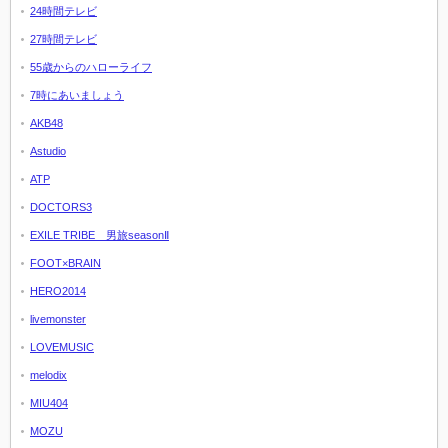
24時間テレビ
27時間テレビ
55歳からのハローライフ
7時にあいましょう
AKB48
Astudio
ATP
DOCTORS3
EXILE TRIBE 男旅seasonⅡ
FOOT×BRAIN
HERO2014
livemonster
LOVEMUSIC
melodix
MIU404
MOZU