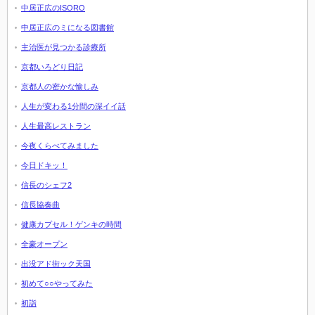
中居正広のISORO
中居正広のミになる図書館
主治医が見つかる診療所
京都いろどり日記
京都人の密かな愉しみ
人生が変わる1分間の深イイ話
人生最高レストラン
今夜くらべてみました
今日ドキッ！
信長のシェフ2
信長協奏曲
健康カプセル！ゲンキの時間
全豪オープン
出没アド街ック天国
初めて○○やってみた
初詣