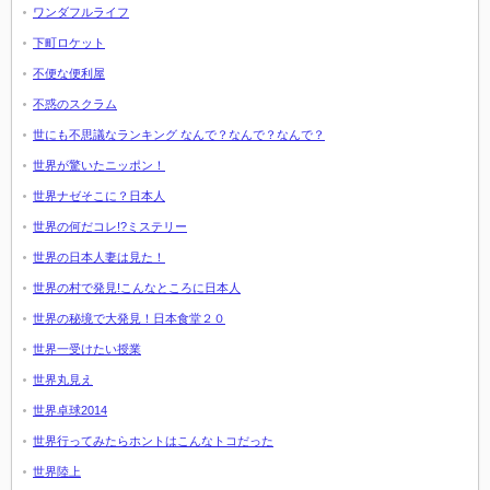
ワンダフルライフ
下町ロケット
不便な便利屋
不惑のスクラム
世にも不思議なランキング なんで？なんで？なんで？
世界が驚いたニッポン！
世界ナゼそこに？日本人
世界の何だコレ!?ミステリー
世界の日本人妻は見た！
世界の村で発見!こんなところに日本人
世界の秘境で大発見！日本食堂２０
世界一受けたい授業
世界丸見え
世界卓球2014
世界行ってみたらホントはこんなトコだった
世界陸上