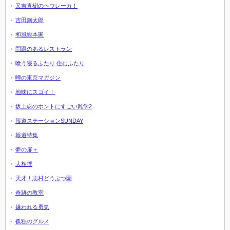
又吉直樹のヘウレーカ！
吉田鋼太郎
和風総本家
問題のあるレストラン
喰う寝るふたり 住むふたり
噂の東京マガジン
地味にスゴイ！
坂上忍のホントにすごい雑学2
報道ステーションSUNDAY
報道特集
夢の扉＋
大相撲
天才！志村どうぶつ園
奇跡の教室
嫌われる勇気
孤独のグルメ