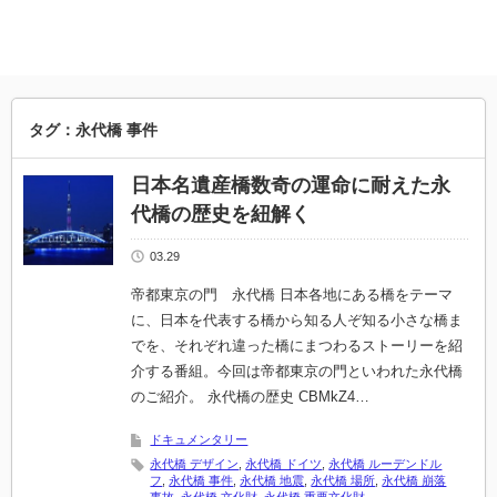
タグ：永代橋 事件
日本名遺産橋数奇の運命に耐えた永
代橋の歴史を紐解く
03.29
帝都東京の門 永代橋 日本各地にある橋をテーマ
に、日本を代表する橋から知る人ぞ知る小さな橋ま
でを、それぞれ違った橋にまつわるストーリーを紹
介する番組。今回は帝都東京の門といわれた永代橋
のご紹介。 永代橋の歴史 CBMkZ4…
ドキュメンタリー
永代橋 デザイン
,
永代橋 ドイツ
,
永代橋 ルーデンドル
フ
,
永代橋 事件
,
永代橋 地震
,
永代橋 場所
,
永代橋 崩落