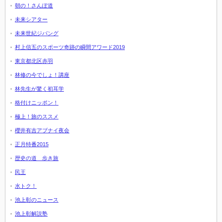
朝の！さんぽ道
未来シアター
未来世紀ジパング
村上信五のスポーツ奇跡の瞬間アワード2019
東京都北区赤羽
林修の今でしょ！講座
林先生が驚く初耳学
格付けニッポン！
極上！旅のススメ
櫻井有吉アブナイ夜会
正月特番2015
歴史の道 歩き旅
民王
水トク！
池上彰のニュース
池上彰解説塾