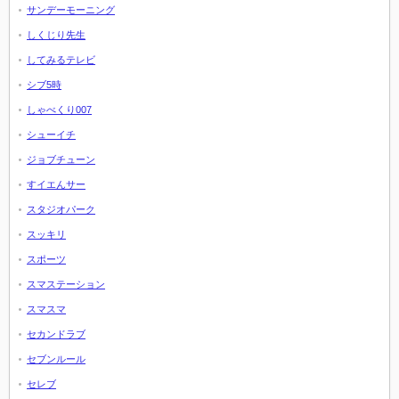
サンデーモーニング
しくじり先生
してみるテレビ
シブ5時
しゃべくり007
シューイチ
ジョブチューン
すイエんサー
スタジオパーク
スッキリ
スポーツ
スマステーション
スマスマ
セカンドラブ
セブンルール
セレブ