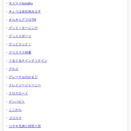
キスマイbusaiku
きょうは会社休みます
きらきらアフロTM
グッド！モーニング
グッとスポーツ
グッとラック！
クリスマス特番
ぐるぐるナインティナイン
グルメ
グレーテルのかまど
クレイジージャーニー
クロスロード
ゲンバビト
ここから
ゴゴスマ
コタキ兄弟と四苦八苦