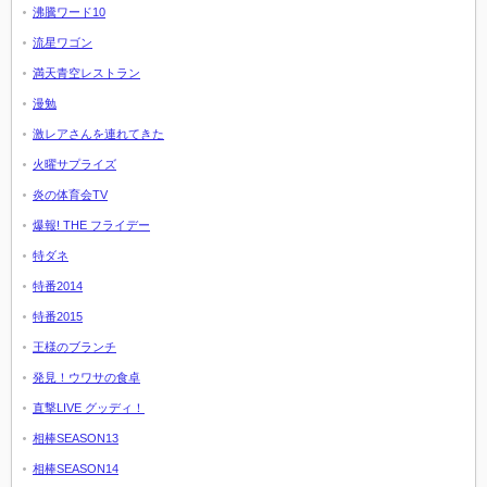
沸騰ワード10
流星ワゴン
満天青空レストラン
漫勉
激レアさんを連れてきた
火曜サプライズ
炎の体育会TV
爆報! THE フライデー
特ダネ
特番2014
特番2015
王様のブランチ
発見！ウワサの食卓
直撃LIVE グッディ！
相棒SEASON13
相棒SEASON14