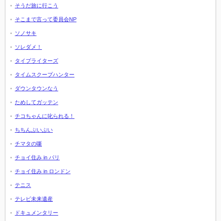
そうだ旅に行こう
そこまで言って委員会NP
ソノサキ
ソレダメ！
タイプライターズ
タイムスクープハンター
ダウンタウンなう
ためしてガッテン
チコちゃんに叱られる！
ちちんぷいぷい
チマタの噺
チョイ住み in パリ
チョイ住み in ロンドン
テニス
テレビ未来遺産
ドキュメンタリー